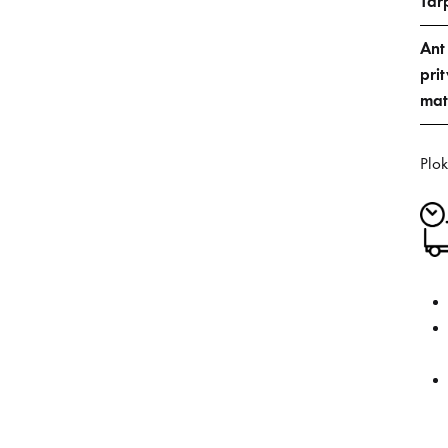
Tar
Ant
prit
mat
Plok