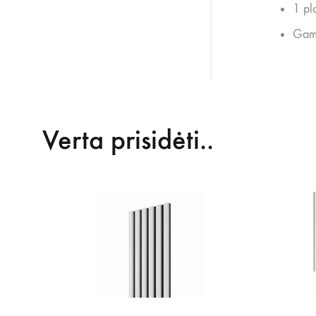
1 pl
Gami
Verta prisidėti..