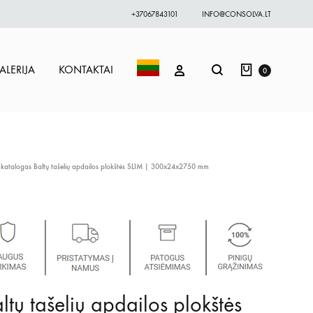
+37067843101
INFO@CONSOLVA.LT
Krepšelis
Paieška
PRISIJUNGTI
ALERIJA
KONTAKTAI
0
 katalogas
Baltų tašelių apdailos plokštės SLIM | 300x24x2750 mm
ltų tašelių apdailos plokštės