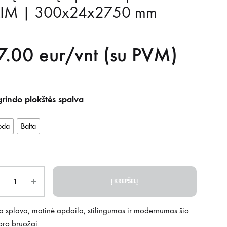
LIM | 300x24x2750 mm
7.00
eur/vnt (su PVM)
rindo plokštės spalva
oda
Balta
is
Į KREPŠELĮ
a splava, matinė apdaila, stilingumas ir modernumas šio
oro bruožai.