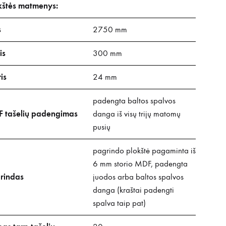
kštės matmenys:
s
2750 mm
is
300 mm
is
24 mm
padengta baltos spalvos
 tašelių padengimas
danga iš visų trijų matomų
pusių
pagrindo plokštė pagaminta iš
6 mm storio MDF, padengta
rindas
juodos arba baltos spalvos
danga (kraštai padengti
spalva taip pat)