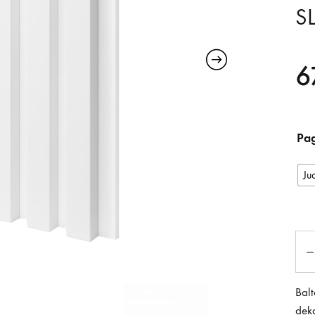
S
6
Pag
Ju
Kiek
Balt
dek