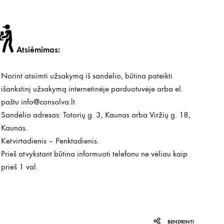
Atsiėmimas:
Norint atsiimti užsakymą iš sandėlio, būtina pateikti
išankstinį užsakymą internetinėje parduotuvėje arba el.
paštu
info@consolva.lt
Sandėlio adresas: Totorių g. 3, Kaunas arba Viržių g. 18,
Kaunas.
Ketvirtadienis – Penktadienis.
Prieš atvykstant būtina informuoti telefonu ne vėliau kaip
prieš 1 val.
BENDRINTI