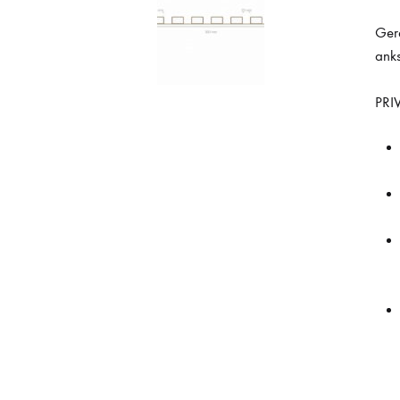
Gere
anks
PRI