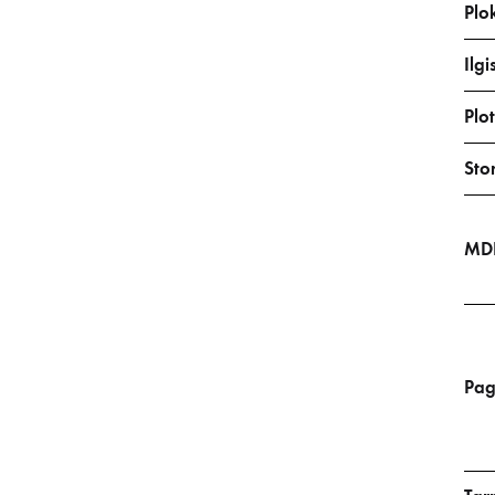
Plo
Ilgi
Plot
Stor
MDF
Pag