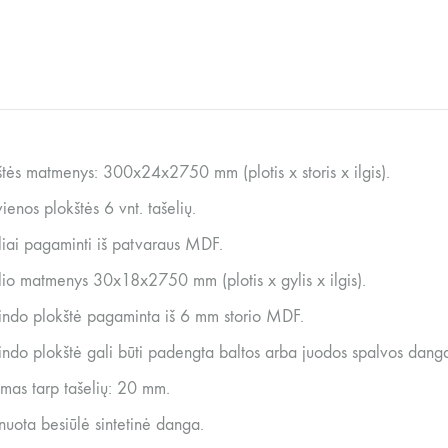
štės matmenys: 300x24x2750 mm (plotis x storis x ilgis).
ienos plokštės 6 vnt. tašelių.
liai pagaminti iš patvaraus MDF.
lio matmenys 30x18x2750 mm (plotis x gylis x ilgis).
indo plokštė pagaminta iš 6 mm storio MDF.
indo plokštė gali būti padengta baltos arba juodos spalvos dang
umas tarp tašelių: 20 mm.
nuota besiūlė sintetinė danga.