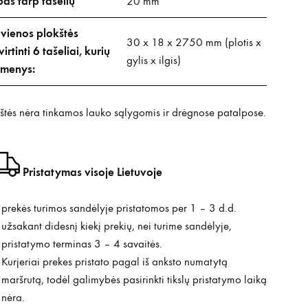
pas tarp tašelių
20 mm
 vienos plokštės
30 x 18 x 2750 mm (plotis x
virtinti 6 tašeliai, kurių
gylis x ilgis)
menys:
štės nėra tinkamos lauko sąlygomis ir drėgnose patalpose.
Pristatymas visoje Lietuvoje
prekės turimos sandėlyje pristatomos per 1 – 3 d.d.
užsakant didesnį kiekį prekių, nei turime sandėlyje,
pristatymo terminas 3 – 4 savaitės.
Kurjeriai prekes pristato pagal iš anksto numatytą
maršrutą, todėl galimybės pasirinkti tikslų pristatymo laiką
nėra.