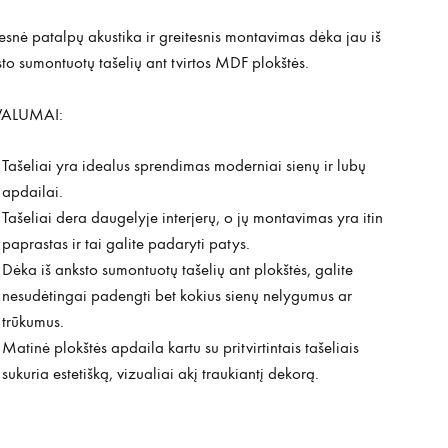
snė patalpų akustika ir greitesnis montavimas dėka jau iš
to sumontuotų tašelių ant tvirtos MDF plokštės.
VALUMAI:
Tašeliai yra idealus sprendimas moderniai sienų ir lubų
apdailai.
Tašeliai dera daugelyje interjerų, o jų montavimas yra itin
paprastas ir tai galite padaryti patys.
Dėka iš anksto sumontuotų tašelių ant plokštės, galite
nesudėtingai padengti bet kokius sienų nelygumus ar
trūkumus.
Matinė plokštės apdaila kartu su pritvirtintais tašeliais
sukuria estetišką, vizualiai akį traukiantį dekorą.