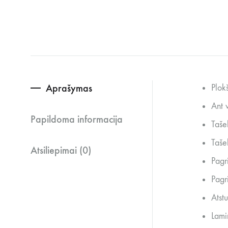
Aprašymas
Plok
Ant v
Papildoma informacija
Taše
Taše
Atsiliepimai (0)
Pagr
Pagr
Atst
Lami