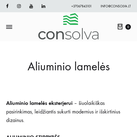
Facebook
Instagram
Youtube
Linkedin
+37067843101
INFO@CONSOLVA.LT
Krepš
0
Aliuminio lamelės
Aliuminio lamelės
eksterjerui
– šiuolaikiškas
pasirinkimas, leidžiantis sukurti modernius ir išskirtinius
dizainus.