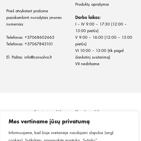
Produktų aprašymai
Prieš atvykstant prašome
pasiskambinti nurodytais įmonės
Darbo laikas:
numeriais:
I – IV 9:00 – 17:30 (12:00 –
13:00 pietūs)
Telefonas:
+
37068602665
V 9:00 – 16:00 (12:00 – 13:00
Telefonas:
+37067843101
pietūs)
VI 10:00 – 13:00 (tik pagal
El. Paštas:
info@consolva.lt
išankstinį susitarimą)
VII nedirbame
Privatumo politika
Slapukų politika
Informacija klientui
Prekių pristatymas
Mes vertiname jūsų privatumą
Prekių grąžinimas ir keitimas
Pirkimo taisyklės
Informuojame, kad šioje svetainėje naudojami slapukai (angl.
cookies). Sutikdami, paspauskite mygtuką „Sutinku“.