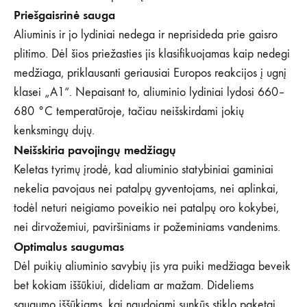
Priešgaisrinė sauga
Aliuminis ir jo lydiniai nedega ir neprisideda prie gaisro
plitimo. Dėl šios priežasties jis klasifikuojamas kaip nedegi
medžiaga, priklausanti geriausiai Europos reakcijos į ugnį
klasei „A1“. Nepaisant to, aliuminio lydiniai lydosi 660–
680 °C temperatūroje, tačiau neišskirdami jokių
kenksmingų dujų.
Neišskiria pavojingų medžiagų
Keletas tyrimų įrodė, kad aliuminio statybiniai gaminiai
nekelia pavojaus nei patalpų gyventojams, nei aplinkai,
todėl neturi neigiamo poveikio nei patalpų oro kokybei,
nei dirvožemiui, paviršiniams ir požeminiams vandenims.
Optimalus saugumas
Dėl puikių aliuminio savybių jis yra puiki medžiaga beveik
bet kokiam iššūkiui, dideliam ar mažam. Dideliems
saugumo iššūkiams, kai naudojami sunkūs stiklo paketai,