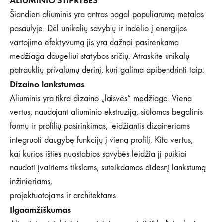
ALIUMINIO STIPRYBĖS
Šiandien aliuminis yra antras pagal populiarumą metalas
pasaulyje. Dėl unikalių savybių ir indėlio į energijos
vartojimo efektyvumą jis yra dažnai pasirenkama
medžiaga daugeliui statybos sričių. Atraskite unikalų
patrauklių privalumų derinį, kurį galima apibendrinti taip:
Dizaino lankstumas
Aliuminis yra tikra dizaino „laisvės“ medžiaga. Viena
vertus, naudojant aliuminio ekstruziją, siūlomas begalinis
formų ir profilių pasirinkimas, leidžiantis dizaineriams
integruoti daugybę funkcijų į vieną profilį. Kita vertus,
kai kurios išties nuostabios savybės leidžia jį puikiai
naudoti įvairiems tikslams, suteikdamos didesnį lankstumą
inžinieriams,
projektuotojams ir architektams.
Ilgaamžiškumas