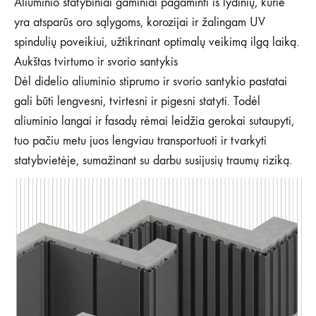
Aliuminio statybiniai gaminiai pagaminti iš lydinių, kurie
yra atsparūs oro sąlygoms, korozijai ir žalingam UV
spindulių poveikiui, užtikrinant optimalų veikimą ilgą laiką.
Aukštas tvirtumo ir svorio santykis
Dėl didelio aliuminio stiprumo ir svorio santykio pastatai
gali būti lengvesni, tvirtesni ir pigesni statyti. Todėl
aliuminio langai ir fasadų rėmai leidžia gerokai sutaupyti,
tuo pačiu metu juos lengviau transportuoti ir tvarkyti
statybvietėje, sumažinant su darbu susijusių traumų riziką.