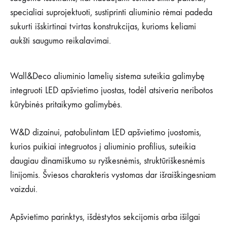
specialiai suprojektuoti, sustiprinti aliuminio rėmai padeda
sukurti išskirtinai tvirtas konstrukcijas, kurioms keliami
aukšti saugumo reikalavimai.
Wall&Deco aliuminio lamelių sistema suteikia galimybę
integruoti LED apšvietimo juostas, todėl atsiveria neribotos
kūrybinės pritaikymo galimybės.
W&D dizainui, patobulintam LED apšvietimo juostomis,
kurios puikiai integruotos į aliuminio profilius, suteikia
daugiau dinamiškumo su ryškesnėmis, struktūriškesnėmis
linijomis. Šviesos charakteris vystomas dar išraiškingesniam
vaizdui.
Apšvietimo parinktys, išdėstytos sekcijomis arba išilgai