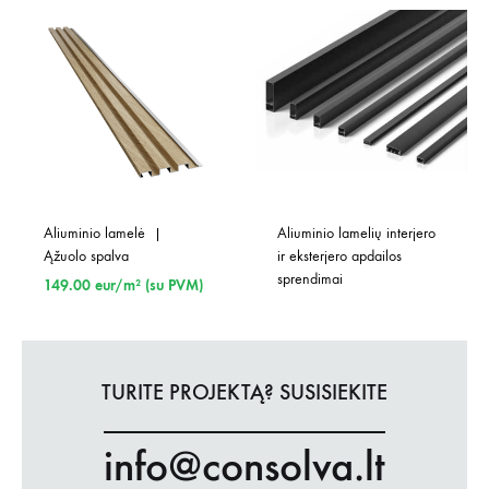
Aliuminio lamelė  | 
Aliuminio lamelių interjero 
Ąžuolo spalva
ir eksterjero apdailos 
sprendimai
149.00
eur/m² (su PVM)
TURITE PROJEKTĄ? SUSISIEKITE
info@consolva.lt