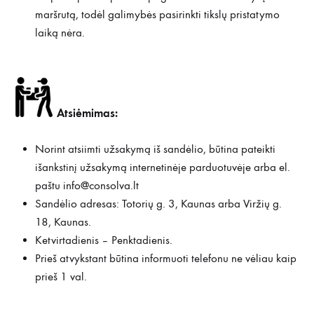
maršrutą, todėl galimybės pasirinkti tikslų pristatymo
laiką nėra.
Atsiėmimas:
Norint atsiimti užsakymą iš sandėlio, būtina pateikti
išankstinį užsakymą internetinėje parduotuvėje arba el.
paštu
info@consolva.lt
Sandėlio adresas: Totorių g. 3, Kaunas arba Viržių g.
18, Kaunas.
Ketvirtadienis – Penktadienis.
Prieš atvykstant būtina informuoti telefonu ne vėliau kaip
prieš 1 val.