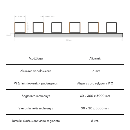
Medžiaga
Aliuminis
Aliuminio sienelės storis
1,5 mm
Viršutinis sluoksnis / padengimas
Atsparus oro sąlygoms PFX
Segmento matmenys
40 x 300 x 3000 mm
Vienos lamelės matmenys
30 x 30 x 3000 mm
Lamelių skaičius ant vieno segmento
6 vnt.