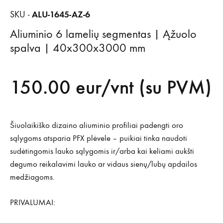
ALU-1645-AZ-6
SKU -
Aliuminio 6 lamelių segmentas | Ąžuolo
spalva | 40x300x3000 mm
150.00
eur/vnt (su PVM)
Šiuolaikiško dizaino aliuminio profiliai padengti oro
sąlygoms atsparia PFX plėvele – puikiai tinka naudoti
sudėtingomis lauko sąlygomis ir/arba kai keliami aukšti
degumo reikalavimi lauko ar vidaus sienų/lubų apdailos
medžiagoms.
PRIVALUMAI: