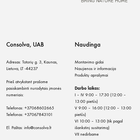
Consolva, UAB
Naudinga
Adresas: Totorių g. 3, Kaunas,
Montavimo gidai
Lietuva, LT -44237
Naujienos ir informacija
Produktų aprašymai
Prieš atvykstant prašome
pasiskambinti nurodytais įmonės
Darbo laikas:
numeriais:
I – IV 9:00 – 17:30 (12:00 –
13:00 pietūs)
Telefonas:
+
37068602665
V 9:00 – 16:00 (12:00 – 13:00
Telefonas:
+37067843101
pietūs)
VI 10:00 – 13:00 (tik pagal
El. Paštas:
info@consolva.lt
išankstinį susitarimą)
VII nedirbame