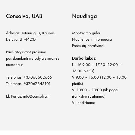
Consolva, UAB
Naudinga
Adresas: Totorių g. 3, Kaunas,
Montavimo gidai
Lietuva, LT -44237
Naujienos ir informacija
Produktų aprašymai
Prieš atvykstant prašome
pasiskambinti nurodytais įmonės
Darbo laikas:
numeriais:
I – IV 9:00 – 17:30 (12:00 –
13:00 pietūs)
Telefonas:
+
37068602665
V 9:00 – 16:00 (12:00 – 13:00
Telefonas:
+37067843101
pietūs)
VI 10:00 – 13:00 (tik pagal
El. Paštas:
info@consolva.lt
išankstinį susitarimą)
VII nedirbame