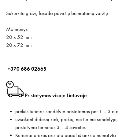
Sukurkite gražų fasado paviršių be matomų varžtų.
Matmenys:
20 x 52 mm
20 x 72 mm
+370 686 02665
Pristatymas visoje Lietuvoje
prekės turimos sandėlyje pristatomos per 1 – 3 d.d.
užsakant didesnį kiekį prekių, nei turime sandėlyje,
pristatymo terminas 3 – 4 savaitės.
Kurjeriai prekes pristato pagal iš anksto numatytą