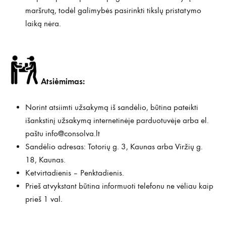
maršrutą, todėl galimybės pasirinkti tikslų pristatymo
laiką nėra.
Atsiėmimas:
Norint atsiimti užsakymą iš sandėlio, būtina pateikti
išankstinį užsakymą internetinėje parduotuvėje arba el.
paštu
info@consolva.lt
Sandėlio adresas: Totorių g. 3, Kaunas arba Viržių g.
18, Kaunas.
Ketvirtadienis – Penktadienis.
Prieš atvykstant būtina informuoti telefonu ne vėliau kaip
prieš 1 val.