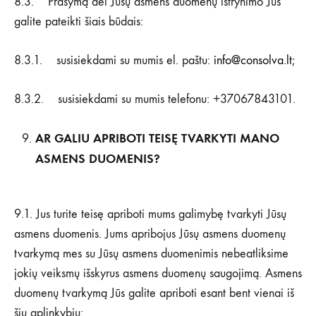
8.3. Prašymą dėl Jūsų asmens duomenų ištrynimo Jūs
galite pateikti šiais būdais:
8.3.1. susisiekdami su mumis el. paštu:
info@consolva.lt
;
8.3.2. susisiekdami su mumis telefonu: +37067843101.
AR GALIU APRIBOTI TEISĘ TVARKYTI MANO
ASMENS DUOMENIS?
9.1. Jus turite teisę apriboti mums galimybę tvarkyti Jūsų
asmens duomenis. Jums apribojus Jūsų asmens duomenų
tvarkymą mes su Jūsų asmens duomenimis nebeatliksime
jokių veiksmų išskyrus asmens duomenų saugojimą. Asmens
duomenų tvarkymą Jūs galite apriboti esant bent vienai iš
šių aplinkybių: