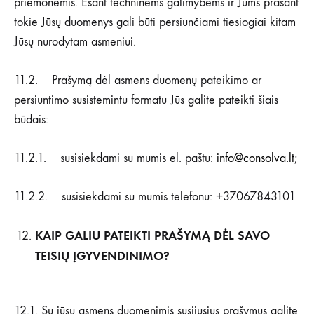
priemonėmis. Esant techninėms galimybėms ir Jums prašant
tokie Jūsų duomenys gali būti persiunčiami tiesiogiai kitam
Jūsų nurodytam asmeniui.
11.2. Prašymą dėl asmens duomenų pateikimo ar
persiuntimo susistemintu formatu Jūs galite pateikti šiais
būdais:
11.2.1. susisiekdami su mumis el. paštu:
info@consolva.lt
;
11.2.2. susisiekdami su mumis telefonu: +37067843101
KAIP GALIU PATEIKTI PRAŠYMĄ DĖL SAVO
TEISIŲ ĮGYVENDINIMO?
12.1. Su jūsų asmens duomenimis susijusius prašymus galite