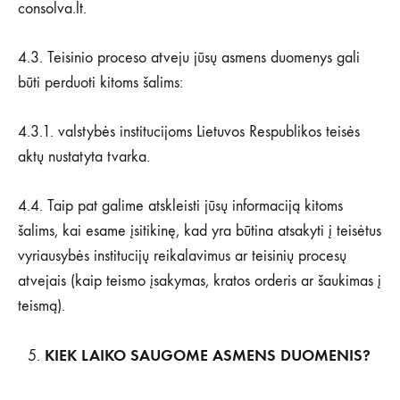
consolva.lt.
4.3. Teisinio proceso atveju jūsų asmens duomenys gali
būti perduoti kitoms šalims:
4.3.1. valstybės institucijoms Lietuvos Respublikos teisės
aktų nustatyta tvarka.
4.4. Taip pat galime atskleisti jūsų informaciją kitoms
šalims, kai esame įsitikinę, kad yra būtina atsakyti į teisėtus
vyriausybės institucijų reikalavimus ar teisinių procesų
atvejais (kaip teismo įsakymas, kratos orderis ar šaukimas į
teismą).
KIEK LAIKO SAUGOME ASMENS DUOMENIS?