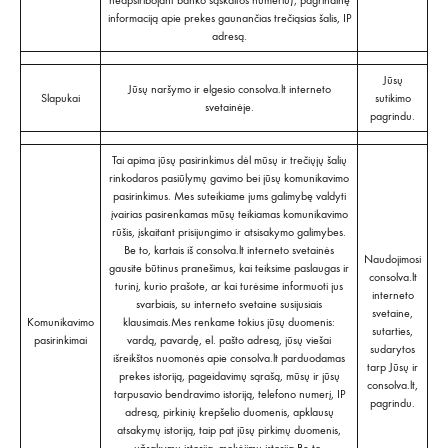
neapsiribojant banko sąskaitos numeriu), pagrindinę
informaciją apie prekes gaunančias trečiąsias šalis, IP
adresą.
Jūsų
Jūsų naršymo ir elgesio consolva.lt interneto
Slapukai
sutikimo
svetainėje.
pagrindu.
Tai apima jūsų pasirinkimus dėl mūsų ir trečiųjų šalių
rinkodaros pasiūlymų gavimo bei jūsų komunikavimo
pasirinkimus. Mes suteikiame jums galimybę valdyti
įvairias pasirenkamas mūsų teikiamas komunikavimo
rūšis, įskaitant prisijungimo ir atsisakymo galimybes.
Be to, kartais iš consolva.lt interneto svetainės
Naudojimosi
gausite būtinus pranešimus, kai teiksime paslaugas ir
consolva.lt
turinį, kurio prašote, ar kai turėsime informuoti jus
interneto
svarbiais, su interneto svetaine susijusiais
svetaine,
Komunikavimo
klausimais.Mes renkame tokius jūsų duomenis:
sutarties,
pasirinkimai
vardą, pavardę, el. pašto adresą, jūsų viešai
sudarytos
išreikštos nuomonės apie consolva.lt parduodamas
tarp Jūsų ir
prekes istoriją, pageidavimų sąrašą, mūsų ir jūsų
consolva.lt,
tarpusavio bendravimo istoriją, telefono numerį, IP
pagrindu.
adresą, pirkinių krepšelio duomenis, apklausų
atsakymų istoriją, taip pat jūsų pirkimų duomenis,