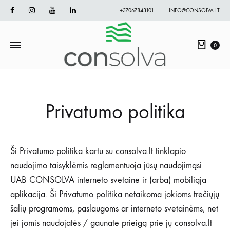
Facebook
Instagram
Youtube
Linkedin
+37067843101
INFO@CONSOLVA.LT
Krepš
0
Privatumo politika
Ši Privatumo politika kartu su consolva.lt tinklapio
naudojimo taisyklėmis reglamentuoja jūsų naudojimąsi
UAB CONSOLVA interneto svetaine ir (arba) mobiliąja
aplikacija. Ši Privatumo politika netaikoma jokioms trečiųjų
šalių programoms, paslaugoms ar interneto svetainėms, net
jei jomis naudojatės / gaunate prieigą prie jų consolva.lt