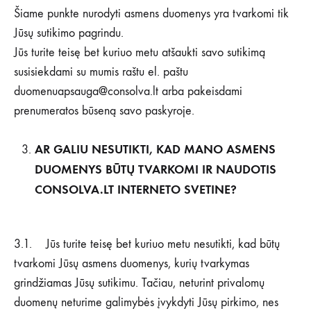
Šiame punkte nurodyti asmens duomenys yra tvarkomi tik
Jūsų sutikimo pagrindu.
Jūs turite teisę bet kuriuo metu atšaukti savo sutikimą
susisiekdami su mumis raštu el. paštu
duomenuapsauga@consolva.lt
arba pakeisdami
prenumeratos būseną savo paskyroje.
AR GALIU NESUTIKTI, KAD MANO ASMENS
DUOMENYS BŪTŲ TVARKOMI IR NAUDOTIS
CONSOLVA.LT INTERNETO SVETINE?
3.1. Jūs turite teisę bet kuriuo metu nesutikti, kad būtų
tvarkomi Jūsų asmens duomenys, kurių tvarkymas
grindžiamas Jūsų sutikimu. Tačiau, neturint privalomų
duomenų neturime galimybės įvykdyti Jūsų pirkimo, nes