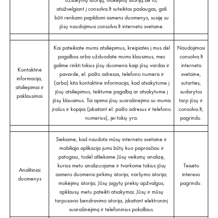
užsakymų istoriją, mokėjimų istoriją.Be to,
atsižvelgiant į consolva.lt suteiktas paslaugas, gali
būti renkami papildomi asmens duomenys, susiję su
jūsų naudojimusi consolva.lt interneto svetaine.
Kai pateikiate mums atsiliepimus, kreipiatės į mus dėl
Naudojimosi
pagalbos arba užduodate mums klausimus, mes
consolva.lt
galime rinkti tokius jūsų duomenis kaip jūsų vardas ir
interneto
Kontaktinė
pavardė, el. pašto adresas, telefono numeris ir
svetaine,
informacija,
(arba) kita kontaktinė informacija, kad atsakytume į
sutarties,
atsiliepimai ir
jūsų atsiliepimus, teiktume pagalbą ar atsakytume į
sudarytos
paklausimai
jūsų klausimus. Tai apima jūsų susirašinėjimo su mumis
tarp jūsų ir
įrašus ir kopijas (įskaitant el. pašto adresus ir telefono
consolva.lt,
numerius), jei tokių yra.
pagrindu.
Siekiame, kad naudotis mūsų interneto svetaine ir
mobiliąja aplikacija jums būtų kuo paprasčiau ir
patogiau, todėl atliekame Jūsų veiksmų analizę,
kurios metu analizuojame ir tvarkome tokius jūsų
Teisėto
Analitiniai
asmens duomenis:pirkimų istorija; naršymo istorija;
intereso
duomenys
mokėjimų istorija; Jūsų įsigytų prekių apžvalgos;
pagrindu.
apklausų metu pateikti atsakymai; Jūsų ir mūsų
tarpusavio bendravimo istorija, įskaitant elektroninį
susirašinėjimą ir telefoninius pokalbius.