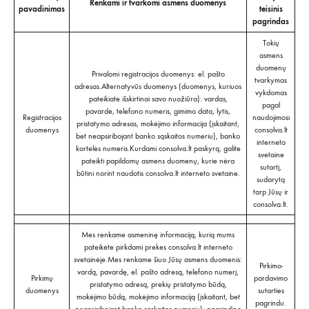
Renkami ir tvarkomi asmens duomenys
pavadinimas
teisinis
pagrindas
Tokių
asmens
duomenų
Privalomi registracijos duomenys: el. pašto
tvarkymas
adresas.Alternatyvūs duomenys (duomenys, kuriuos
vykdomas
pateikiate išskirtinai savo nuožiūra): vardas,
pagal
pavardė, telefono numeris, gimimo data, lytis,
Registracijos
naudojimosi
pristatymo adresas, mokėjimo informacija (įskaitant,
duomenys
consolva.lt
bet neapsiribojant banko sąskaitos numeriu), banko
interneto
kortelės numeris.Kurdami consolva.lt paskyrą, galite
svetaine
pateikti papildomų asmens duomenų, kurie nėra
sutartį,
būtini norint naudotis consolva.lt interneto svetaine.
sudarytą
tarp Jūsų ir
consolva.lt.
Mes renkame asmeninę informaciją, kurią mums
pateikėte pirkdami prekes consolva.lt interneto
svetainėje.Mes renkame šiuo Jūsų asmens duomenis:
Pirkimo-
vardą, pavardę, el. pašto adresą, telefono numerį,
Pirkimų
pardavimo
pristatymo adresą, prekių pristatymo būdą,
duomenys
sutarties
mokėjimo būdą, mokėjimo informaciją (įskaitant, bet
pagrindu.