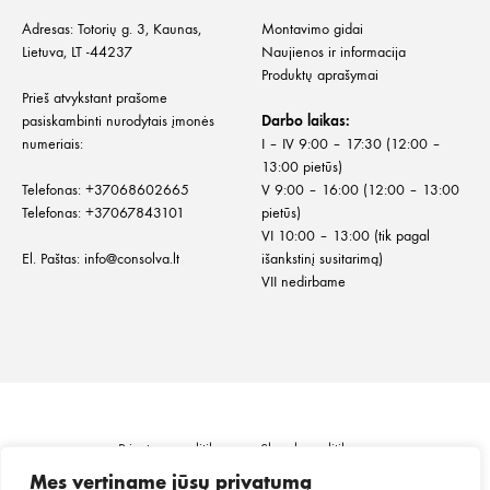
Adresas: Totorių g. 3, Kaunas,
Montavimo gidai
Lietuva, LT -44237
Naujienos ir informacija
Produktų aprašymai
Prieš atvykstant prašome
pasiskambinti nurodytais įmonės
Darbo laikas:
numeriais:
I – IV 9:00 – 17:30 (12:00 –
13:00 pietūs)
Telefonas:
+
37068602665
V 9:00 – 16:00 (12:00 – 13:00
Telefonas:
+37067843101
pietūs)
VI 10:00 – 13:00 (tik pagal
El. Paštas:
info@consolva.lt
išankstinį susitarimą)
VII nedirbame
Privatumo politika
Slapukų politika
Informacija klientui
Prekių pristatymas
Mes vertiname jūsų privatumą