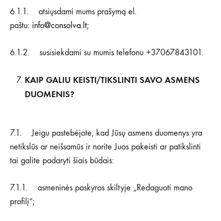
6.1.1. atsiųsdami mums prašymą el.
paštu:
info@consolva.lt
;
6.1.2. susisiekdami su mumis telefonu +37067843101.
KAIP GALIU KEISTI/TIKSLINTI SAVO ASMENS
DUOMENIS?
7.1. Jeigu pastebėjote, kad Jūsų asmens duomenys yra
netikslūs ar neišsamūs ir norite Juos pakeisti ar patikslinti
tai galite padaryti šiais būdais:
7.1.1. asmeninės paskyros skiltyje „Redaguoti mano
profilį“;