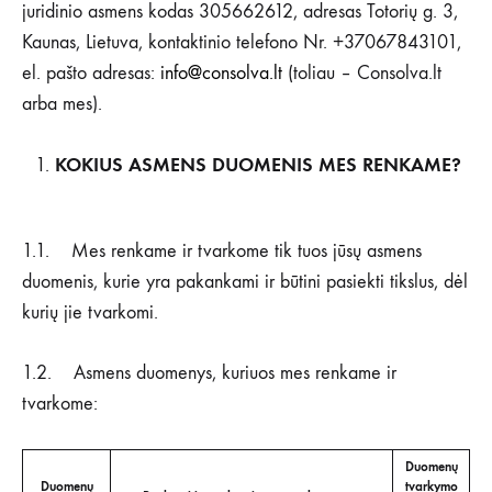
juridinio asmens kodas 305662612, adresas Totorių g. 3,
Kaunas, Lietuva, kontaktinio telefono Nr. +37067843101,
el. pašto adresas:
info@consolva.lt
(toliau – Consolva.lt
arba mes).
KOKIUS ASMENS DUOMENIS MES RENKAME?
1.1. Mes renkame ir tvarkome tik tuos jūsų asmens
duomenis, kurie yra pakankami ir būtini pasiekti tikslus, dėl
kurių jie tvarkomi.
1.2. Asmens duomenys, kuriuos mes renkame ir
tvarkome:
Duomenų
Duomenų
tvarkymo