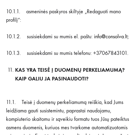
10.1.1. asmeninės paskyros skiltyje „Redaguoti mano
profilį“:
10.1.2. susisiekdami su mumis el. paštu:
info@consolva.lt
;
10.1.3. susisiekdami su mumis telefonu: +37067843101.
KAS YRA TEISĖ Į DUOMENŲ PERKELIAMUMĄ?
KAIP GALIU JA PASINAUDOTI?
11.1. Teisė į duomenų perkeliamumą reiškia, kad Jums
leidžiama gauti susistemintu, paprastai naudojamu,
kompiuterio skaitomu ir sąveikiu formatu tuos Jūsų pateiktus
asmens duomenis, kuriuos mes tvarkome automatizuotomis