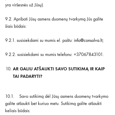
yra viršesnės už Jūsų).
9.2. Apriboti Jūsų asmens duomenų tvarkymą Jūs galite
šiais būdais:
9.2.1. susisiekdami su mumis el. paštu:
info@consolva.lt
;
9.2.2. susisiekdami su mumis telefonu: +37067843101.
AR GALIU ATŠAUKTI SAVO SUTIKIMĄ IR KAIP
TAI PADARYTI?
10.1. Savo sutikimą dėl Jūsų asmens duomenų tvarkymo
galite atšaukti bet kuriuo metu. Sutikimą galite atšaukti
keliais būdais: