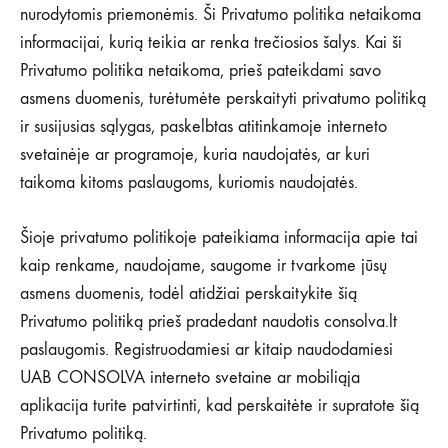
nurodytomis priemonėmis. Ši Privatumo politika netaikoma
informacijai, kurią teikia ar renka trečiosios šalys. Kai ši
Privatumo politika netaikoma, prieš pateikdami savo
asmens duomenis, turėtumėte perskaityti privatumo politiką
ir susijusias sąlygas, paskelbtas atitinkamoje interneto
svetainėje ar programoje, kuria naudojatės, ar kuri
taikoma kitoms paslaugoms, kuriomis naudojatės.
Šioje privatumo politikoje pateikiama informacija apie tai
kaip renkame, naudojame, saugome ir tvarkome jūsų
asmens duomenis, todėl atidžiai perskaitykite šią
Privatumo politiką prieš pradedant naudotis consolva.lt
paslaugomis. Registruodamiesi ar kitaip naudodamiesi
UAB CONSOLVA interneto svetaine ar mobiliąja
aplikacija turite patvirtinti, kad perskaitėte ir supratote šią
Privatumo politiką.