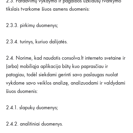
2.3. Pardavimų vykdymo ir pagalbos užklausų tvarkymo
tikslais tvarkome šiuos asmens duomenis:
2.3.3. pirkimų duomenys;
2.3.4. turinys, kuriuo dalijatės.
2.4. Norime, kad naudotis consolva.lt interneto svetaine ir
(arba) mobiliąja aplikacija būtų kuo paprasčiau ir
patogiau, todėl siekdami gerinti savo paslaugas nuolat
vykdome savo veiklos analizę, analizuodami ir valdydami
šiuos duomenis:
2.4.1. slapukų duomenys;
2.4.2. analitiniai duomenys.