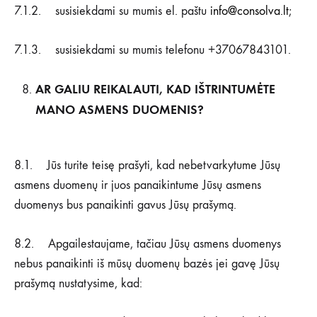
7.1.2. susisiekdami su mumis el. paštu
info@consolva.lt
;
7.1.3. susisiekdami su mumis telefonu +37067843101.
AR GALIU REIKALAUTI, KAD IŠTRINTUMĖTE
MANO ASMENS DUOMENIS?
8.1. Jūs turite teisę prašyti, kad nebetvarkytume Jūsų
asmens duomenų ir juos panaikintume Jūsų asmens
duomenys bus panaikinti gavus Jūsų prašymą.
8.2. Apgailestaujame, tačiau Jūsų asmens duomenys
nebus panaikinti iš mūsų duomenų bazės jei gavę Jūsų
prašymą nustatysime, kad: