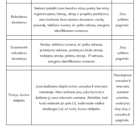
Siekiant pateikti Jums bendrus mūsų prekių bei mūsų
organizuojamų loterijų, akcijų ir projektų pasiūlymus,
Jūsų
Rinkodaros
mes tvarkome šiuos asmens duomenis: vardą,
sutikimo
duomenys
pavardę, telefono numerį, el. pašto adresą, įrenginio
pagrindu.
identifikavimo numerius.
Vardas, telefono numeris, el. pašto adresas,
Suasmeninti
Jūsų
pristatymo adresas, pristatymo būdo istorija,
rinkodaros
sutikimo
mokėjimų istorija, pirkimų istorija, IP adresas,
duomenys
pagrindu.
įrenginio identifikavimo numeriai.
Naudojimosi
consolva.lt
Jums leidžiama dalytis turiniu consolva.lt interneto
interneto
svetainėje. Mes renkame jūsų sukurtą turinį ir
svetaine
Turinys, kuriuo
įkeliame jį į savo interneto svetainę. Atminkite, kad
sutarties,
dalijatės
turinį viešinate jūs pats (-i), todėl esate visiškai
sudarytos
atsakingas (-a) už turinį, kuriuo dalijatės.
tarp Jūsų ir
consolva.lt,
pagrindu.