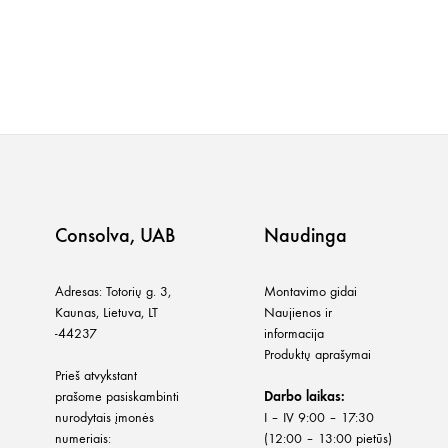
Consolva, UAB
Naudinga
Adresas: Totorių g. 3,
Montavimo gidai
Kaunas, Lietuva, LT
Naujienos ir
-44237
informacija
Produktų aprašymai
Prieš atvykstant
prašome pasiskambinti
Darbo laikas:
nurodytais įmonės
I – IV 9:00 – 17:30
numeriais:
(12:00 – 13:00 pietūs)