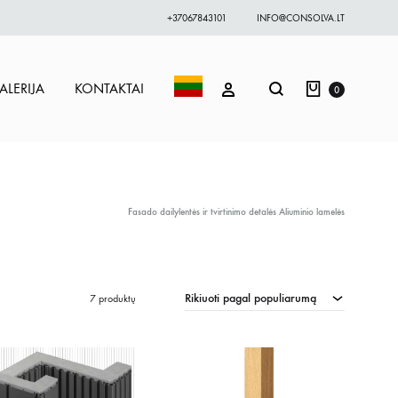
+37067843101
INFO@CONSOLVA.LT
Krepšelis
Paieška
PRISIJUNGTI
ALERIJA
KONTAKTAI
0
Fasado dailylentės ir tvirtinimo detalės
Aliuminio lamelės
Rikiuoti pagal populiarumą
7 produktų