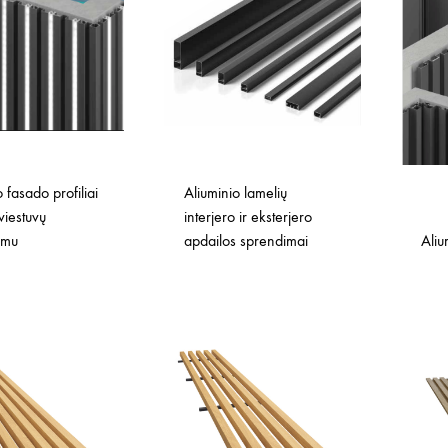
 fasado profiliai
Aliuminio lamelių
viestuvų
interjero ir eksterjero
imu
apdailos sprendimai
Aliu