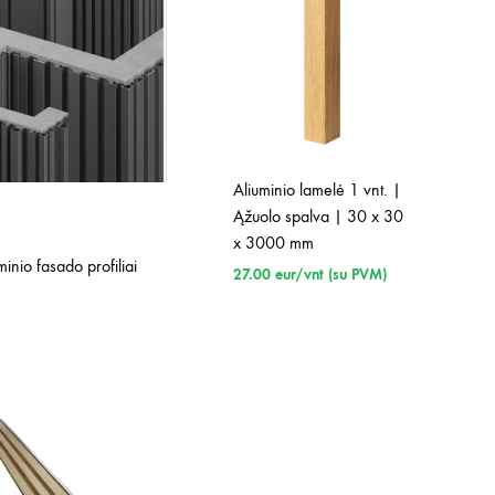
Aliuminio lamelė 1 vnt. |
Ąžuolo spalva | 30 x 30
x 3000 mm
minio fasado profiliai
27.00
eur/vnt (su PVM)