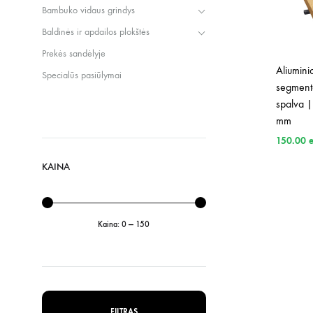
Bambuko vidaus grindys
Baldinės ir apdailos plokštės
Prekės sandėlyje
Aliumini
Specialūs pasiūlymai
segment
spalva 
mm
150.00
KAINA
Kaina:
0
—
150
Min
Maks
kaina
kaina
FILTRAS