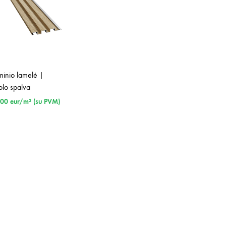
minio lamelė |
olo spalva
.00
eur/m² (su PVM)