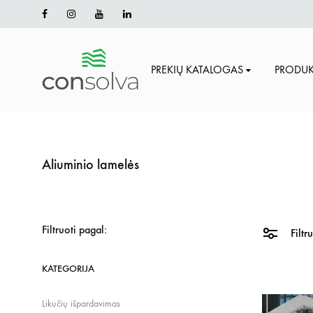
Facebook
Instagram
Youtube
Linkedin
PREKIŲ KATALOGAS
PRODUK
Consolva.lt
Terasinės
lentos
|
fasado
Aliuminio lamelės
dailylentės
|
bruseliai
Filtruoti pagal:
Filtr
vidaus
sienų/lubų
KATEGORIJA
apdailai
Likučių išpardavimas