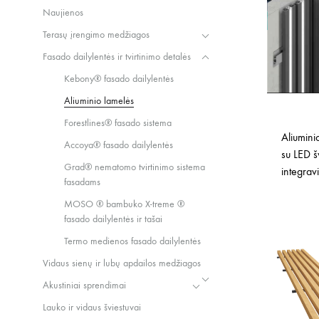
Naujienos
Terasų įrengimo medžiagos
Fasado dailylentės ir tvirtinimo detalės
Kebony® fasado dailylentės
Aliuminio lamelės
Forestlines® fasado sistema
Aliuminio
Accoya® fasado dailylentės
su LED š
Grad® nematomo tvirtinimo sistema
integrav
fasadams
MOSO ® bambuko X-treme ®
fasado dailylentės ir tašai
Termo medienos fasado dailylentės
Vidaus sienų ir lubų apdailos medžiagos
Akustiniai sprendimai
Lauko ir vidaus šviestuvai