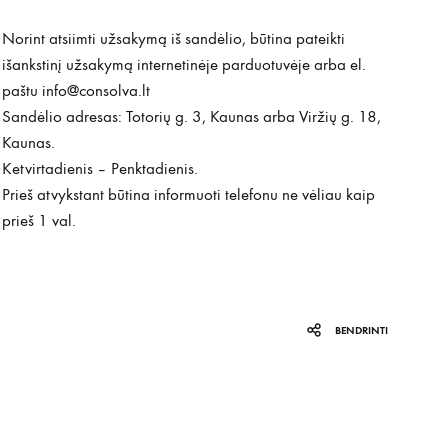
Norint atsiimti užsakymą iš sandėlio, būtina pateikti
išankstinį užsakymą internetinėje parduotuvėje arba el.
paštu
info@consolva.lt
Sandėlio adresas: Totorių g. 3, Kaunas arba Viržių g. 18,
Kaunas.
Ketvirtadienis – Penktadienis.
Prieš atvykstant būtina informuoti telefonu ne vėliau kaip
prieš 1 val.
BENDRINTI