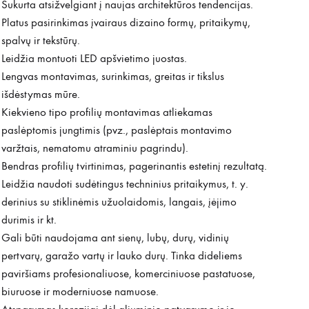
Sukurta atsižvelgiant į naujas architektūros tendencijas.
Platus pasirinkimas įvairaus dizaino formų, pritaikymų,
spalvų ir tekstūrų.
Leidžia montuoti LED apšvietimo juostas.
Lengvas montavimas, surinkimas, greitas ir tikslus
išdėstymas mūre.
Kiekvieno tipo profilių montavimas atliekamas
paslėptomis jungtimis (pvz., paslėptais montavimo
varžtais, nematomu atraminiu pagrindu).
Bendras profilių tvirtinimas, pagerinantis estetinį rezultatą.
Leidžia naudoti sudėtingus techninius pritaikymus, t. y.
derinius su stiklinėmis užuolaidomis, langais, įėjimo
durimis ir kt.
Gali būti naudojama ant sienų, lubų, durų, vidinių
pertvarų, garažo vartų ir lauko durų. Tinka dideliems
paviršiams profesionaliuose, komerciniuose pastatuose,
biuruose ir moderniuose namuose.