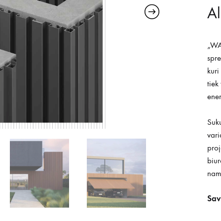
Al
„WA
spre
kuri
tiek
ener
Suku
vari
proj
biur
nam
Sav