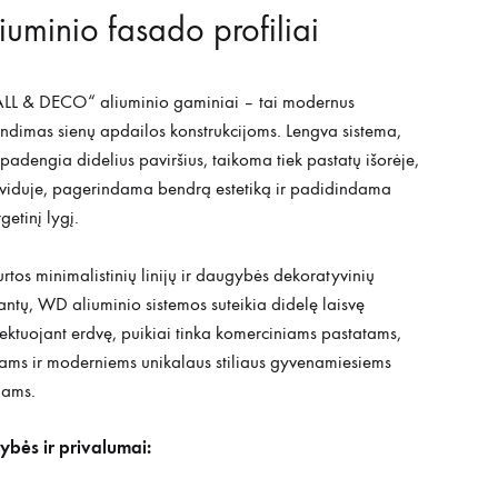
iuminio fasado profiliai
LL & DECO“ aliuminio gaminiai – tai modernus
ndimas sienų apdailos konstrukcijoms. Lengva sistema,
 padengia didelius paviršius, taikoma tiek pastatų išorėje,
 viduje, pagerindama bendrą estetiką ir padidindama
getinį lygį.
rtos minimalistinių linijų ir daugybės dekoratyvinių
antų, WD aliuminio sistemos suteikia didelę laisvę
ektuojant erdvę, puikiai tinka komerciniams pastatams,
ams ir moderniems unikalaus stiliaus gyvenamiesiems
ams.
ybės ir privalumai: