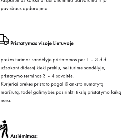
Atsparumas korozijai dėl aliuminio patvarumo ir jo
paviršiaus apdorojimo.
Pristatymas visoje Lietuvoje
prekės turimos sandėlyje pristatomos per 1 – 3 d.d.
užsakant didesnį kiekį prekių, nei turime sandėlyje,
pristatymo terminas 3 – 4 savaitės.
Kurjeriai prekes pristato pagal iš anksto numatytą
maršrutą, todėl galimybės pasirinkti tikslų pristatymo laiką
nėra.
Atsiėmimas: