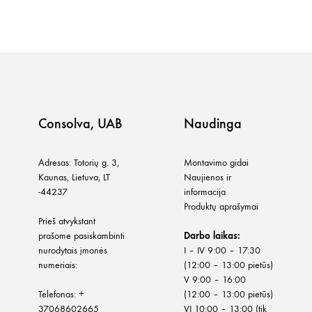
Consolva, UAB
Naudinga
Adresas: Totorių g. 3,
Montavimo gidai
Kaunas, Lietuva, LT
Naujienos ir
-44237
informacija
Produktų aprašymai
Prieš atvykstant
prašome pasiskambinti
Darbo laikas:
nurodytais įmonės
I – IV 9:00 – 17:30
numeriais:
(12:00 – 13:00 pietūs)
V 9:00 – 16:00
Telefonas:
+
(12:00 – 13:00 pietūs)
37068602665
VI 10:00 – 13:00 (tik