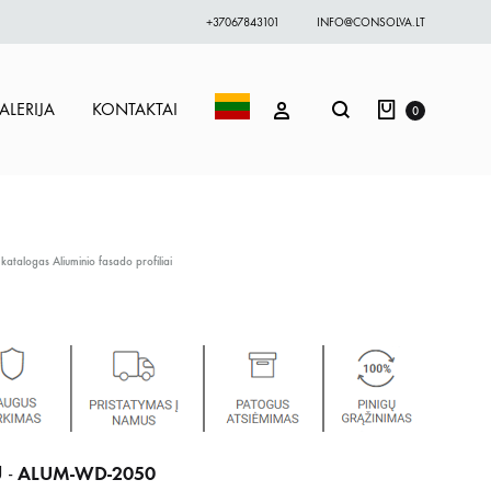
+37067843101
INFO@CONSOLVA.LT
Krepšelis
Paieška
PRISIJUNGTI
ALERIJA
KONTAKTAI
0
 katalogas
Aliuminio fasado profiliai
ALUM-WD-2050
 -