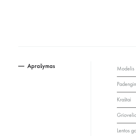
Aprašymas
Modelis
Padengi
Kraštai
Griovelia
Lentos ga