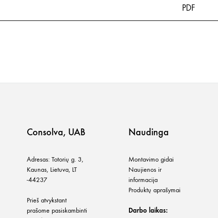
PDF
Consolva, UAB
Naudinga
Adresas: Totorių g. 3,
Montavimo gidai
Kaunas, Lietuva, LT
Naujienos ir
-44237
informacija
Produktų aprašymai
Prieš atvykstant
prašome pasiskambinti
Darbo laikas: