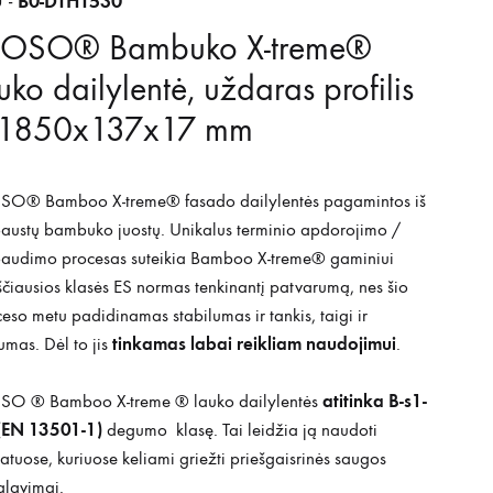
B0-DTHT530
 -
OSO® Bambuko X-treme®
uko dailylentė, uždaras profilis
 1850x137x17 mm
O® Bamboo X-treme® fasado dailylentės pagamintos iš
austų bambuko juostų. Unikalus terminio apdorojimo /
paudimo procesas suteikia Bamboo X-treme® gaminiui
čiausios klasės ES normas tenkinantį patvarumą, nes šio
eso metu padidinamas stabilumas ir tankis, taigi ir
tinkamas labai reikliam naudojimui
tumas. Dėl to jis
.
atitinka B-s1-
O ® Bamboo X-treme ® lauko dailylentės
(EN 13501-1)
degumo klasę. Tai leidžia ją naudoti
atuose, kuriuose keliami griežti priešgaisrinės saugos
alavimai.