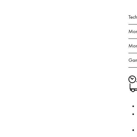
Tech
Mont
Mont
Gam