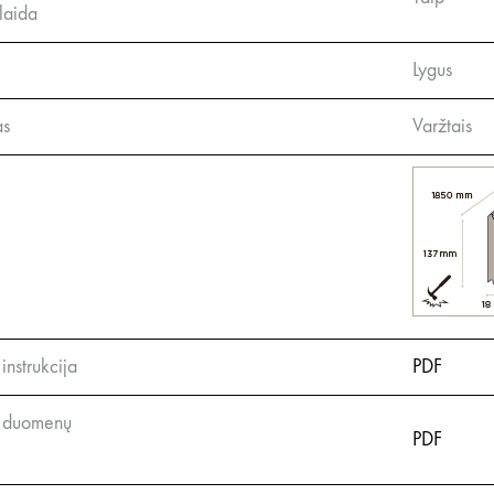
laida
Lygus
as
Varžtais
instrukcija
PDF
 duomenų
PDF