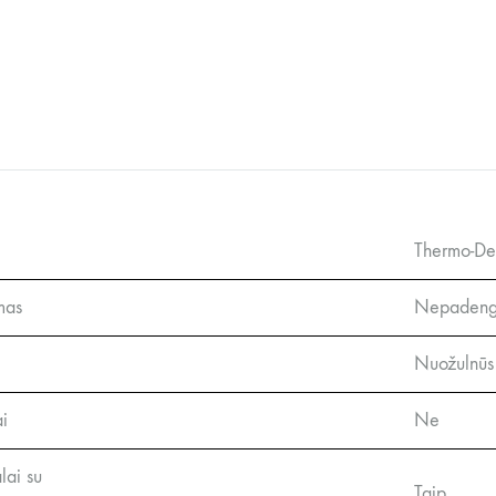
Thermo-De
mas
Nepadeng
Nuožulnūs
i
Ne
lai su
Taip