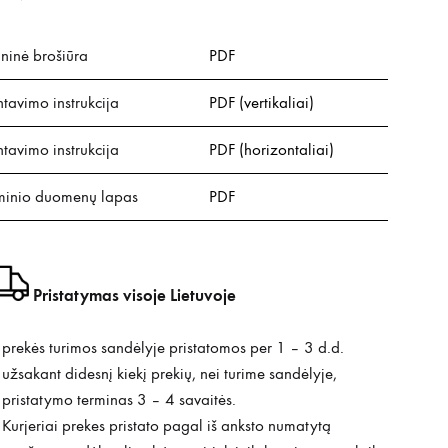
ninė brošiūra
PDF
avimo instrukcija
PDF (vertikaliai)
avimo instrukcija
PDF (horizontaliai)
inio duomenų lapas
PDF
Pristatymas visoje Lietuvoje
prekės turimos sandėlyje pristatomos per 1 – 3 d.d.
užsakant didesnį kiekį prekių, nei turime sandėlyje,
pristatymo terminas 3 – 4 savaitės.
Kurjeriai prekes pristato pagal iš anksto numatytą