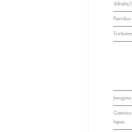
išdroža/į
Paviršius
Tvirtinim
Įrengimo 
Gaminio
lapas