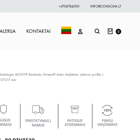
+37067843101
INFO@CONSOLVA.LT
Krepšelis
Paieška
PRISIJUNGTI
ALERIJA
KONTAKTAI
0
 katalogas
MOSO® Bambuko X-treme® lauko dailylentė, uždaras profilis |
x137x17 mm