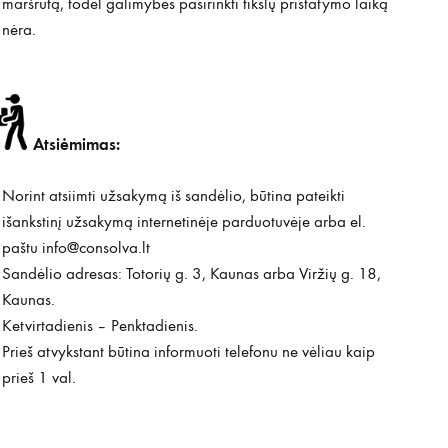
maršrutą, todėl galimybės pasirinkti tikslų pristatymo laiką
nėra.
Atsiėmimas:
Norint atsiimti užsakymą iš sandėlio, būtina pateikti
išankstinį užsakymą internetinėje parduotuvėje arba el.
paštu
info@consolva.lt
Sandėlio adresas: Totorių g. 3, Kaunas arba Viržių g. 18,
Kaunas.
Ketvirtadienis – Penktadienis.
Prieš atvykstant būtina informuoti telefonu ne vėliau kaip
prieš 1 val.