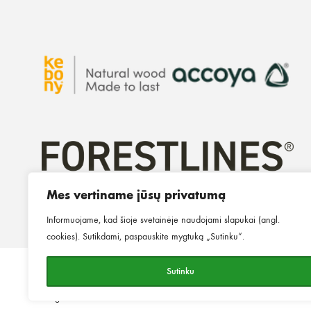
Mes vertiname jūsų privatumą
Informuojame, kad šioje svetainėje naudojami slapukai (angl.
cookies). Sutikdami, paspauskite mygtuką „Sutinku“.
Sutinku
©2026
MINGO.
Visos teisės
Privatumo politika
Slapukų p
saugomos.