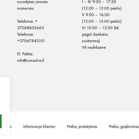
nurodytais įmonės
I – IV 9:00 – 17:30
numeriais:
(12:00 – 13:00 pietūs)
V 9:00 – 16:00
Telefonas:
+
(12:00 – 13:00 pietūs)
37068602665
VI 10:00 – 13:00 (tik
Telefonas:
pagal išankstinį
+37067843101
susitarimą)
VII nedirbame
El. Paštas:
info@consolva.lt
olitika
Informacija klientui
Prekių pristatymas
Prekių grąžinimas 