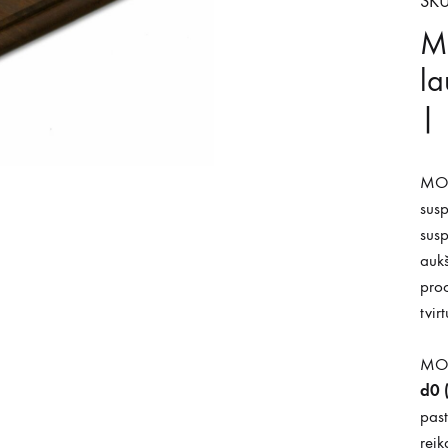
SKU
M
la
|
MOS
susp
sus
aukš
proc
tvir
MOS
d0 
past
reik