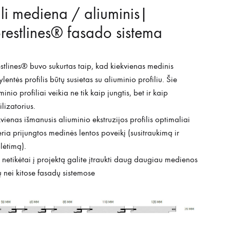
li mediena / aliuminis|
restlines® fasado sistema
stlines® buvo sukurtas taip, kad kiekvienas medinis
ylentės profilis būtų susietas su aliuminio profiliu. Šie
minio profiliai veikia ne tik kaip jungtis, bet ir kaip
ilizatorius.
vienas išmanusis aliuminio ekstruzijos profilis optimaliai
ria prijungtos medinės lentos poveikį (susitraukimą ir
plėtimą).
 netikėtai į projektą galite įtraukti daug daugiau medienos
ų nei kitose fasadų sistemose