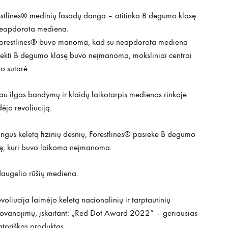
stlines® medinių fasadų danga – atitinka B degumo klasę
neapdorota mediena.
 Forestlines® buvo manoma, kad su neapdorota mediena
ekti B degumo klasę buvo neįmanoma, moksliniai centrai
to sutarė.
au ilgas bandymų ir klaidų laikotarpis medienos rinkoje
ėjo revoliuciją.
ngus keletą fizinių dėsnių, Forestlines® pasiekė B degumo
sę, kuri buvo laikoma neįmanoma.
augelio rūšių mediena.
evoliucija laimėjo keletą nacionalinių ir tarptautinių
ovanojimų, įskaitant: „Red Dot Award 2022“ – geriausias
toriškas produktas.