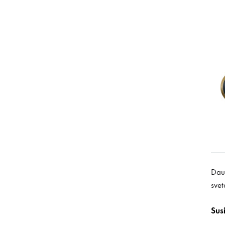
Daug
svet
Sus