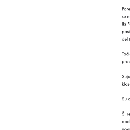
Fore
su 
Iki
pasi
dėl 
Tači
prad
Suju
kla
Su d
Ši r
apd
nova