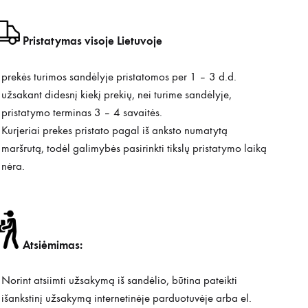
Pristatymas visoje Lietuvoje
prekės turimos sandėlyje pristatomos per 1 – 3 d.d.
užsakant didesnį kiekį prekių, nei turime sandėlyje,
pristatymo terminas 3 – 4 savaitės.
Kurjeriai prekes pristato pagal iš anksto numatytą
maršrutą, todėl galimybės pasirinkti tikslų pristatymo laiką
nėra.
Atsiėmimas:
Norint atsiimti užsakymą iš sandėlio, būtina pateikti
išankstinį užsakymą internetinėje parduotuvėje arba el.