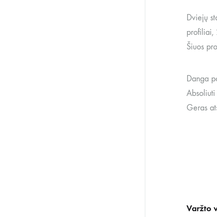
Dviejų st
profiliai
Šiuos pro
Danga p
Absoliuti
Geras at
Varžto v