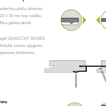
andartinių pločių aliuminio
, 20 ir 30 mm tarp medžio.
filius galima derinti
agal QUALICOAT SEASIDE.
 kokybė visomis sąlygomis.
sparumas įbrėžimams.
ieta