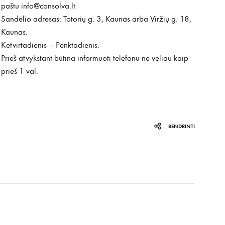
paštu
info@consolva.lt
Sandėlio adresas: Totorių g. 3, Kaunas arba Viržių g. 18,
Kaunas.
Ketvirtadienis – Penktadienis.
Prieš atvykstant būtina informuoti telefonu ne vėliau kaip
prieš 1 val.
BENDRINTI