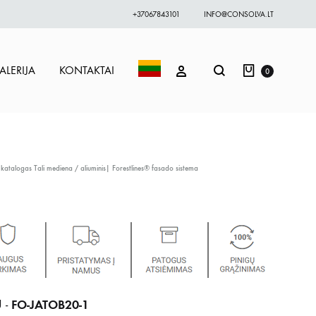
+37067843101
INFO@CONSOLVA.LT
Krepšelis
Paieška
PRISIJUNGTI
ALERIJA
KONTAKTAI
0
 katalogas
Tali mediena / aliuminis| Forestlines® fasado sistema
FO-JATOB20-1
 -