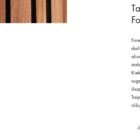
Ta
Fo
Fore
dail
aliu
stab
Kiek
suge
išsi
Taip
rūši