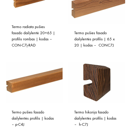
Termo radiata pušies 
fasado dailylentė 20×65 | 
Termo pušies fasado 
profilis rombas | kodas – 
dailylentės profilis | 65 x 
CON-C7j-RAD
20 | kodas –  CONC7J
Termo pušies fasado 
Termo hikorija fasado 
dailylentės profilis | kodas 
dailylentės profilis | kodas 
– p-C4J
–  h-C7J