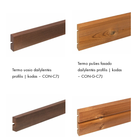
Termo pušies fasado 
Termo uosio dailylentės 
dailylentės profilis | kodas 
profilis | kodas – CON-C7J
– CON-G-C7J