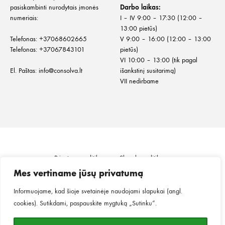
pasiskambinti nurodytais įmonės
Darbo laikas:
numeriais:
I – IV 9:00 – 17:30 (12:00 –
13:00 pietūs)
Telefonas:
+
37068602665
V 9:00 – 16:00 (12:00 – 13:00
Telefonas:
+37067843101
pietūs)
VI 10:00 – 13:00 (tik pagal
El. Paštas:
info@consolva.lt
išankstinį susitarimą)
VII nedirbame
Privatumo politika
Slapukų politika
Informacija klientui
Prekių pristatymas
Mes vertiname jūsų privatumą
Prekių grąžinimas ir keitimas
Pirkimo taisyklės
Informuojame, kad šioje svetainėje naudojami slapukai (angl.
cookies). Sutikdami, paspauskite mygtuką „Sutinku“.
©2026
MINGO.
Visos teisės saugomos.