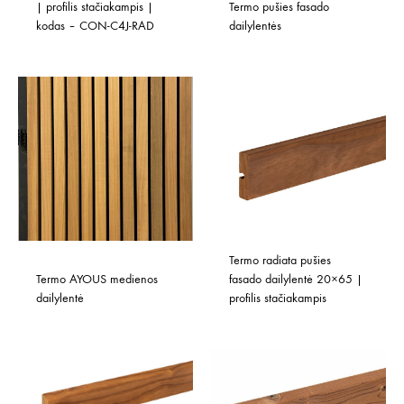
| profilis stačiakampis | 
Termo pušies fasado 
kodas – CON-C4J-RAD
dailylentės
Termo radiata pušies 
Termo AYOUS medienos 
fasado dailylentė 20×65 | 
dailylentė
profilis stačiakampis