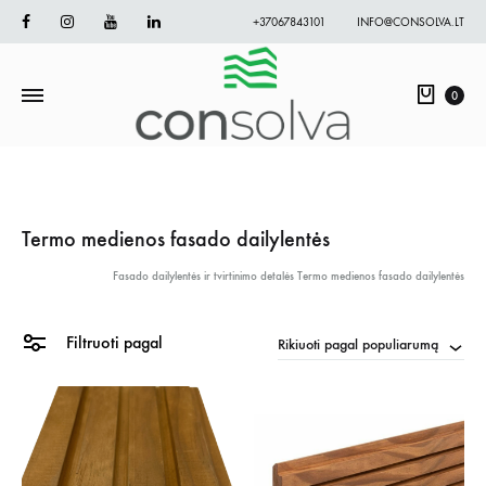
Facebook
Instagram
Youtube
Linkedin
+37067843101
INFO@CONSOLVA.LT
Krepš
0
Termo medienos fasado dailylentės
Fasado dailylentės ir tvirtinimo detalės
Termo medienos fasado dailylentės
Filtruoti pagal
Rikiuoti pagal populiarumą