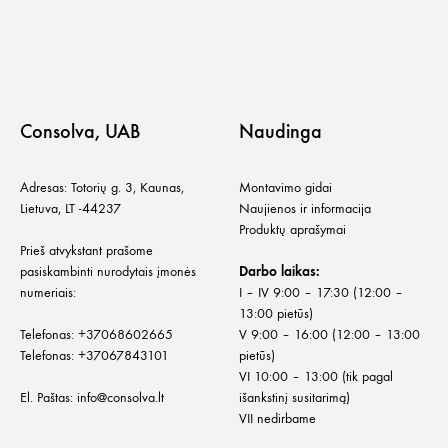
Consolva, UAB
Naudinga
Adresas: Totorių g. 3, Kaunas,
Montavimo gidai
Lietuva, LT -44237
Naujienos ir informacija
Produktų aprašymai
Prieš atvykstant prašome
pasiskambinti nurodytais įmonės
Darbo laikas:
numeriais:
I – IV 9:00 – 17:30 (12:00 –
13:00 pietūs)
Telefonas:
+
37068602665
V 9:00 – 16:00 (12:00 – 13:00
Telefonas:
+37067843101
pietūs)
VI 10:00 – 13:00 (tik pagal
El. Paštas:
info@consolva.lt
išankstinį susitarimą)
VII nedirbame