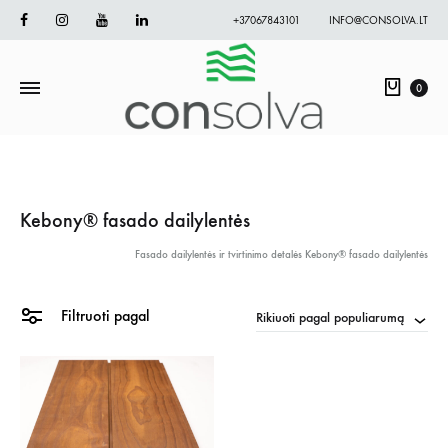
Facebook
Instagram
Youtube
Linkedin
+37067843101
INFO@CONSOLVA.LT
Krepš
0
Kebony® fasado dailylentės
Fasado dailylentės ir tvirtinimo detalės
Kebony® fasado dailylentės
Filtruoti pagal
Rikiuoti pagal populiarumą