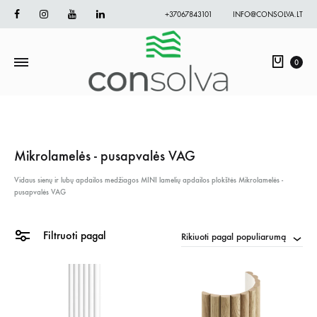
Facebook
Instagram
Youtube
Linkedin
+37067843101
INFO@CONSOLVA.LT
Krepš
0
Mikrolamelės - pusapvalės VAG
Vidaus sienų ir lubų apdailos medžiagos
MINI lamelių apdailos plokštės
Mikrolamelės -
pusapvalės VAG
Filtruoti pagal
Rikiuoti pagal populiarumą