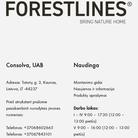
Consolva, UAB
Naudinga
Adresas: Totorių g. 3, Kaunas,
Montavimo gidai
Lietuva, LT -44237
Naujienos ir informacija
Produktų aprašymai
Prieš atvykstant prašome
pasiskambinti nurodytais įmonės
Darbo laikas:
numeriais:
I – IV 9:00 – 17:30 (12:00 –
13:00 pietūs)
Telefonas:
+
37068602665
V 9:00 – 16:00 (12:00 – 13:00
Telefonas:
+37067843101
pietūs)