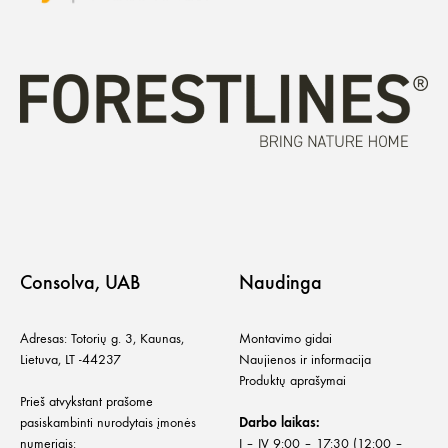
Consolva, UAB
Naudinga
Adresas: Totorių g. 3, Kaunas,
Montavimo gidai
Lietuva, LT -44237
Naujienos ir informacija
Produktų aprašymai
Prieš atvykstant prašome
pasiskambinti nurodytais įmonės
Darbo laikas:
numeriais:
I – IV 9:00 – 17:30 (12:00 –