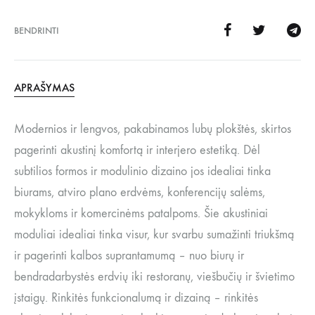
BENDRINTI
APRAŠYMAS
Modernios ir lengvos, pakabinamos lubų plokštės, skirtos
pagerinti akustinį komfortą ir interjero estetiką. Dėl
subtilios formos ir modulinio dizaino jos idealiai tinka
biurams, atviro plano erdvėms, konferencijų salėms,
mokykloms ir komercinėms patalpoms. Šie akustiniai
moduliai idealiai tinka visur, kur svarbu sumažinti triukšmą
ir pagerinti kalbos suprantamumą – nuo ​​biurų ir
bendradarbystės erdvių iki restoranų, viešbučių ir švietimo
įstaigų. Rinkitės funkcionalumą ir dizainą – rinkitės