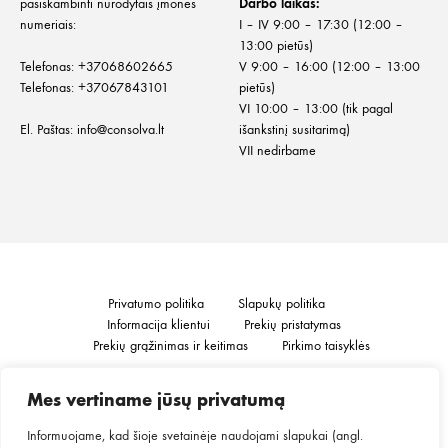
pasiskambinti nurodytais įmonės
Darbo laikas:
numeriais:
I – IV 9:00 – 17:30 (12:00 –
13:00 pietūs)
Telefonas:
+
37068602665
V 9:00 – 16:00 (12:00 – 13:00
Telefonas:
+37067843101
pietūs)
VI 10:00 – 13:00 (tik pagal
El. Paštas:
info@consolva.lt
išankstinį susitarimą)
VII nedirbame
Privatumo politika
Slapukų politika
Informacija klientui
Prekių pristatymas
Prekių grąžinimas ir keitimas
Pirkimo taisyklės
Mes vertiname jūsų privatumą
©2026
MINGO.
Visos teisės saugomos.
Informuojame, kad šioje svetainėje naudojami slapukai (angl.