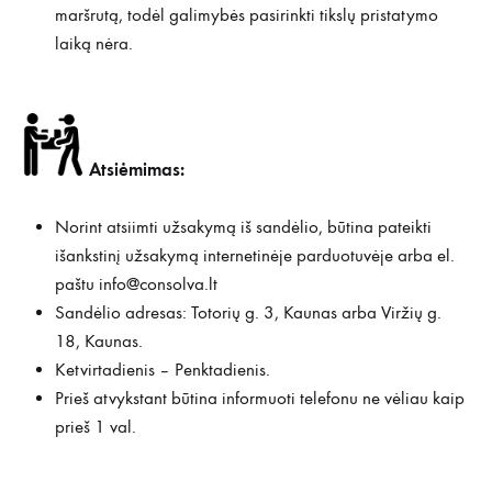
maršrutą, todėl galimybės pasirinkti tikslų pristatymo
laiką nėra.
Atsiėmimas:
Norint atsiimti užsakymą iš sandėlio, būtina pateikti
išankstinį užsakymą internetinėje parduotuvėje arba el.
paštu
info@consolva.lt
Sandėlio adresas: Totorių g. 3, Kaunas arba Viržių g.
18, Kaunas.
Ketvirtadienis – Penktadienis.
Prieš atvykstant būtina informuoti telefonu ne vėliau kaip
prieš 1 val.