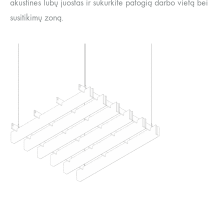
akustines lubų juostas ir sukurkite patogią darbo vietą bei
susitikimų zoną.