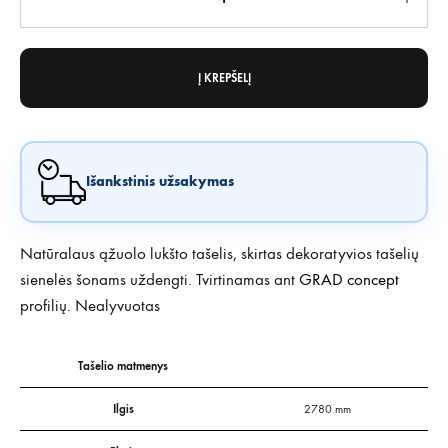
Į KREPŠELĮ
Išankstinis užsakymas
Natūralaus ąžuolo lukšto tašelis, skirtas dekoratyvios tašelių
sienelės šonams uždengti. Tvirtinamas ant
GRAD concept
profilių. Nealyvuotas
Tašelio matmenys
Ilgis
2780 mm