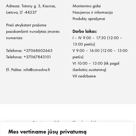
Adresas: Totorių g. 3, Kaunas,
Montavimo gidai
Lietuva, LT -44237
Naujienos ir informacija
Produktų aprašymai
Prieš atvykstant prašome
pasiskambinti nurodytais įmonės
Darbo laikas:
numeriais:
I – IV 9:00 – 17:30 (12:00 –
13:00 pietūs)
Telefonas:
+
37068602665
V 9:00 – 16:00 (12:00 – 13:00
Telefonas:
+37067843101
pietūs)
VI 10:00 – 13:00 (tik pagal
El. Paštas:
info@consolva.lt
išankstinį susitarimą)
VII nedirbame
Privatumo politika
Slapukų politika
Informacija klientui
Prekių pristatymas
Mes vertiname jūsų privatumą
Prekių grąžinimas ir keitimas
Pirkimo taisyklės