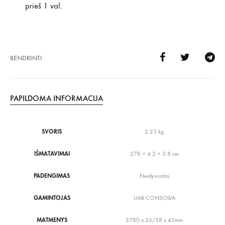
prieš 1 val.
BENDRINTI
PAPILDOMA INFORMACIJA
SVORIS
2.25 kg
IŠMATAVIMAI
278 × 4.2 × 3.8 cm
PADENGIMAS
Nealyvuotas
GAMINTOJAS
UAB CONSOLVA
MATMENYS
2780 x 26/38 x 42mm