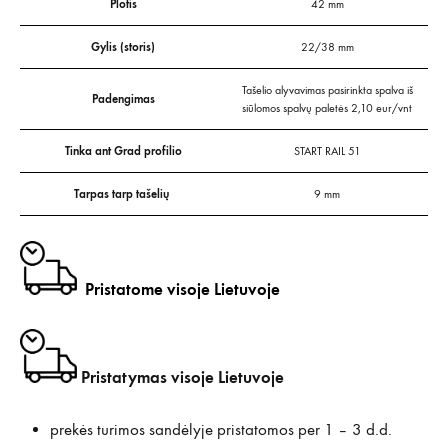
Plotis
42 mm
Gylis (storis)
22/38 mm
Tašelio alyvavimas pasirinkta spalva iš
Padengimas
siūlomos spalvų paletės 2,10 eur/vnt
Tinka ant Grad profilio
START RAIL 51
Tarpas tarp tašelių
9 mm
Pristatome visoje Lietuvoje
Pristatymas visoje Lietuvoje
prekės turimos sandėlyje pristatomos per 1 – 3 d.d.