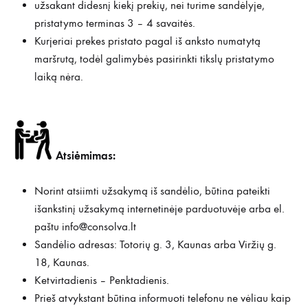
užsakant didesnį kiekį prekių, nei turime sandėlyje,
pristatymo terminas 3 – 4 savaitės.
Kurjeriai prekes pristato pagal iš anksto numatytą
maršrutą, todėl galimybės pasirinkti tikslų pristatymo
laiką nėra.
Atsiėmimas:
Norint atsiimti užsakymą iš sandėlio, būtina pateikti
išankstinį užsakymą internetinėje parduotuvėje arba el.
paštu
info@consolva.lt
Sandėlio adresas: Totorių g. 3, Kaunas arba Viržių g.
18, Kaunas.
Ketvirtadienis – Penktadienis.
Prieš atvykstant būtina informuoti telefonu ne vėliau kaip