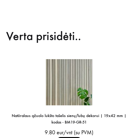
Verta prisidėti..
Natūralaus ąžuolo lukšto tašelis sienų/lubų dekorui | 19x42 mm |
kodas - BM19-GR-51
9.80
eur/vnt (su PVM)