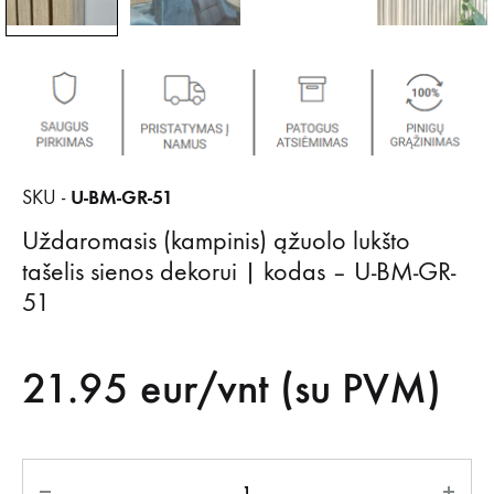
U-BM-GR-51
SKU -
Uždaromasis (kampinis) ąžuolo lukšto
tašelis sienos dekorui | kodas – U-BM-GR-
51
21.95
eur/vnt (su PVM)
Kiekis