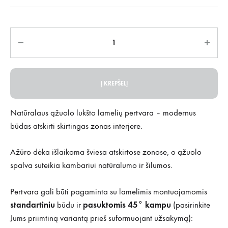
Kiekis
Į KREPŠELĮ
Natūralaus ąžuolo lukšto lamelių pertvara – modernus
būdas atskirti skirtingas zonas interjere.
Ažūro dėka išlaikoma šviesa atskirtose zonose, o ąžuolo
spalva suteikia kambariui natūralumo ir šilumos.
Pertvara gali būti pagaminta su lamelimis montuojamomis
standartiniu
pasuktomis 45° kampu
būdu ir
(pasirinkite
Jums priimtiną variantą prieš suformuojant užsakymą):