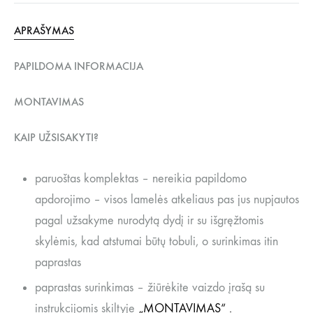
APRAŠYMAS
PAPILDOMA INFORMACIJA
MONTAVIMAS
KAIP UŽSISAKYTI?
paruoštas komplektas – nereikia papildomo
apdorojimo – visos lamelės atkeliaus pas jus nupjautos
pagal užsakyme nurodytą dydį ir su išgręžtomis
skylėmis, kad atstumai būtų tobuli, o surinkimas itin
paprastas
paprastas surinkimas – žiūrėkite vaizdo įrašą su
instrukcijomis skiltyje
„MONTAVIMAS“ .