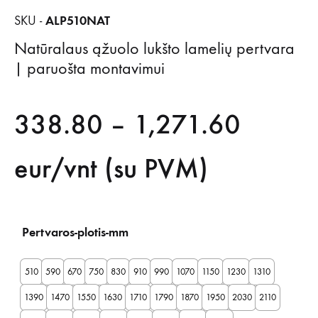
ALP510NAT
SKU -
Natūralaus ąžuolo lukšto lamelių pertvara
| paruošta montavimui
Price
338.80
–
1,271.60
range:
eur/vnt (su PVM)
338.8
Pertvaros-plotis-mm
throug
510
590
670
750
830
910
990
1070
1150
1230
1310
1,271
1390
1470
1550
1630
1710
1790
1870
1950
2030
2110