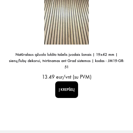
Natūralaus ąžuolo lukšto tašelis juodais šonais | 19x42 mm |
sienų/lubų dekorui, tvirtinamas ant Grad sistemos | kodas - JM19-GR-
51
13.49
eur/vnt (su PVM)
Į KREPŠELĮ