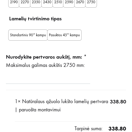
2190
2270
2350
2430
2510
2590
2670
2750
Lamelių tvirtinimo tipas
Standartinis 90° kampu
Pasuktos 45° kampu
Nurodykite pertvaros aukštį, mm:
*
Maksimalus galimas aukštis 2750 mm:
1×
Natūralaus ąžuolo lukšto lamelių pertvara
338.80
| paruošta montavimui
Tarpinė suma:
338.80