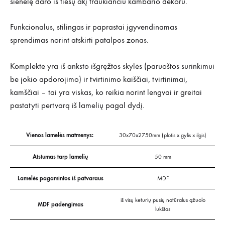
sienelę daro iš tiesų akį traukiančiu kambario dekoru.
Funkcionalus, stilingas ir paprastai įgyvendinamas
sprendimas norint atskirti patalpos zonas.
Komplekte yra iš anksto išgręžtos skylės (paruoštos surinkimui
be jokio apdorojimo) ir tvirtinimo kaiščiai, tvirtinimai,
kamščiai – tai yra viskas, ko reikia norint lengvai ir greitai
pastatyti pertvarą iš lamelių pagal dydį.
Vienos lamelės matmenys:
30x70x2750mm (plotis x gylis x ilgis)
Atstumas tarp lamelių
50 mm
Lamelės pagamintos iš patvaraus
MDF
iš visų keturių pusių natūralus ąžuolo
MDF padengimas
lukštas