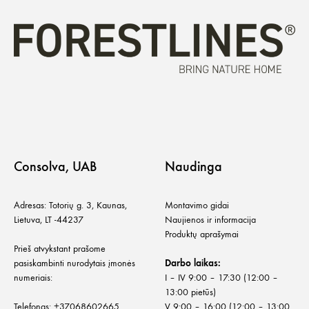
Consolva, UAB
Naudinga
Adresas: Totorių g. 3, Kaunas,
Montavimo gidai
Lietuva, LT -44237
Naujienos ir informacija
Produktų aprašymai
Prieš atvykstant prašome
pasiskambinti nurodytais įmonės
Darbo laikas:
numeriais:
I – IV 9:00 – 17:30 (12:00 –
13:00 pietūs)
Telefonas:
+
37068602665
V 9:00 – 16:00 (12:00 – 13:00