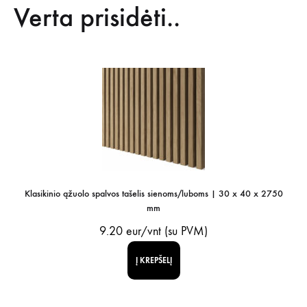
Verta prisidėti..
Klasikinio ąžuolo spalvos tašelis sienoms/luboms | 30 x 40 x 2750
mm
9.20
eur/vnt (su PVM)
Į KREPŠELĮ