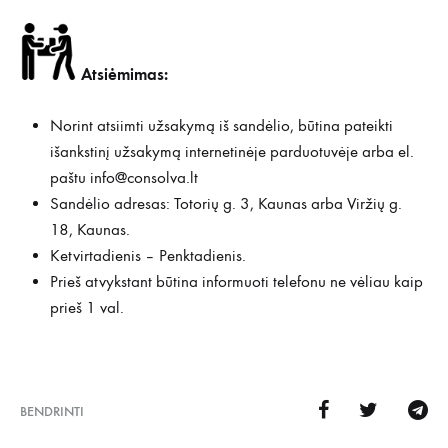
Atsiėmimas:
Norint atsiimti užsakymą iš sandėlio, būtina pateikti
išankstinį užsakymą internetinėje parduotuvėje arba el.
paštu
info@consolva.lt
Sandėlio adresas: Totorių g. 3, Kaunas arba Viržių g.
18, Kaunas.
Ketvirtadienis – Penktadienis.
Prieš atvykstant būtina informuoti telefonu ne vėliau kaip
prieš 1 val.
BENDRINTI