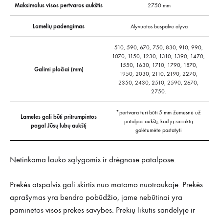
Maksimalus visos pertvaros aukštis
2750 mm
Lamelių padengimas
Alyvuotos bespalve alyva
510, 590, 670, 750, 830, 910, 990,
1070, 1150, 1230, 1310, 1390, 1470,
1550, 1630, 1710, 1790, 1870,
Galimi pločiai (mm)
1950, 2030, 2110, 2190, 2270,
2350, 2430, 2510, 2590, 2670,
2750.
*pertvara turi būti 5 mm žemesnė už
Lameles gali būti pritrumpintos
patalpos aukštį, kad ją surinktą
pagal Jūsų lubų aukštį
galėtumėte pastatyti
Netinkama lauko sąlygomis ir drėgnose patalpose.
Prekės atspalvis gali skirtis nuo matomo nuotraukoje. Prekės
aprašymas yra bendro pobūdžio, jame nebūtinai yra
paminėtos visos prekės savybės. Prekių likutis sandėlyje ir