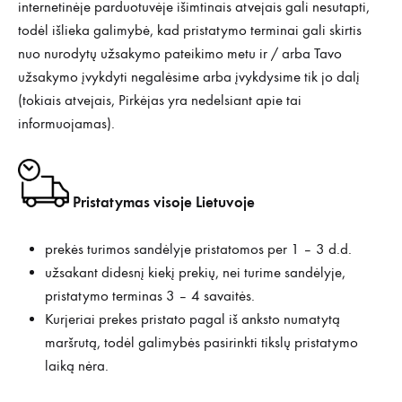
internetinėje parduotuvėje išimtinais atvejais gali nesutapti,
todėl išlieka galimybė, kad pristatymo terminai gali skirtis
nuo nurodytų užsakymo pateikimo metu ir / arba Tavo
užsakymo įvykdyti negalėsime arba įvykdysime tik jo dalį
(tokiais atvejais, Pirkėjas yra nedelsiant apie tai
informuojamas).
Pristatymas visoje Lietuvoje
prekės turimos sandėlyje pristatomos per 1 – 3 d.d.
užsakant didesnį kiekį prekių, nei turime sandėlyje,
pristatymo terminas 3 – 4 savaitės.
Kurjeriai prekes pristato pagal iš anksto numatytą
maršrutą, todėl galimybės pasirinkti tikslų pristatymo
laiką nėra.