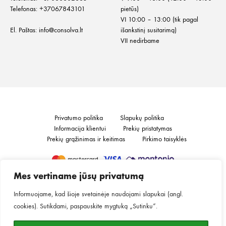
Telefonas:
+37067843101
pietūs)
VI 10:00 – 13:00 (tik pagal
El. Paštas:
info@consolva.lt
išankstinį susitarimą)
VII nedirbame
Privatumo politika
Slapukų politika
Informacija klientui
Prekių pristatymas
Prekių grąžinimas ir keitimas
Pirkimo taisyklės
Mes vertiname jūsų privatumą
©2026
MINGO.
Visos teisės saugomos.
Informuojame, kad šioje svetainėje naudojami slapukai (angl.
cookies). Sutikdami, paspauskite mygtuką „Sutinku“.