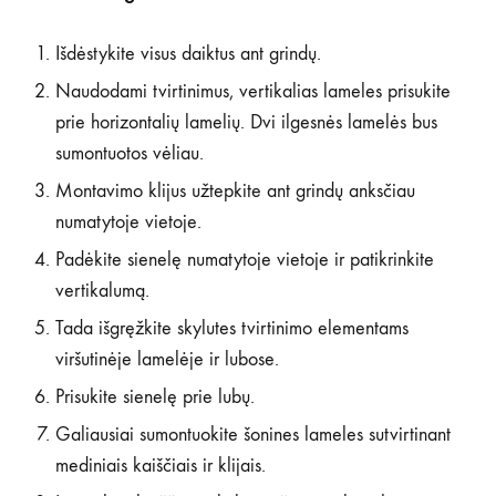
Išdėstykite visus daiktus ant grindų.
Naudodami tvirtinimus, vertikalias lameles prisukite
prie horizontalių lamelių. Dvi ilgesnės lamelės bus
sumontuotos vėliau.
Montavimo klijus užtepkite ant grindų anksčiau
numatytoje vietoje.
Padėkite sienelę numatytoje vietoje ir patikrinkite
vertikalumą.
Tada išgręžkite skylutes tvirtinimo elementams
viršutinėje lamelėje ir lubose.
Prisukite sienelę prie lubų.
Galiausiai sumontuokite šonines lameles sutvirtinant
mediniais kaiščiais ir klijais.