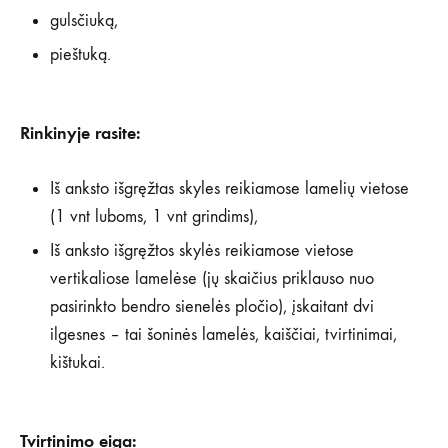
gulsčiuką,
pieštuką.
Rinkinyje rasite:
Iš anksto išgręžtas skyles reikiamose lamelių vietose
(1 vnt luboms, 1 vnt grindims),
Iš anksto išgręžtos skylės reikiamose vietose
vertikaliose lamelėse (jų skaičius priklauso nuo
pasirinkto bendro sienelės pločio), įskaitant dvi
ilgesnes – tai šoninės lamelės, kaiščiai, tvirtinimai,
kištukai.
Tvirtinimo eiga: