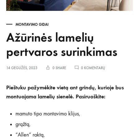
MONTAVIMO GIDAI
Ažūrinės lamelių
pertvaros surinkimas
ĮRAŠE
14 GEGUŽĖS, 2023
0 SHARE
0 KOMENTARŲ
AŽŪRINĖS
LAMELIŲ
PERTVAROS
Pieštuku pažymėkite vietą ant grindų, kurioje bus
SURINKIMAS
montuojama lamelių sienelė.
Pasiruoškite:
mamuto tipo montavimo klijus,
grąžtą,
“Allen” raktą,