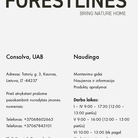
Consolva, UAB
Naudinga
Adresas: Totorių g. 3, Kaunas,
Montavimo gidai
Lietuva, LT -44237
Naujienos ir informacija
Produktų aprašymai
Prieš atvykstant prašome
pasiskambinti nurodytais įmonės
Darbo laikas:
numeriais:
I – IV 9:00 – 17:30 (12:00 –
13:00 pietūs)
Telefonas:
+
37068602665
V 9:00 – 16:00 (12:00 – 13:00
Telefonas:
+37067843101
pietūs)
VI 10:00 – 13:00 (tik pagal