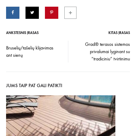
ANKSTESNIS ĮRAŠAS
KITAS ĮRAŠAS
Įrašo
Grad® terasos sistemos
Bruselių/tašelių klijavimas
privalumai lyginant su
navigacija
ant sienų
“tradiciniu” tvirtinimu
JUMS TAIP PAT GALI PATIKTI