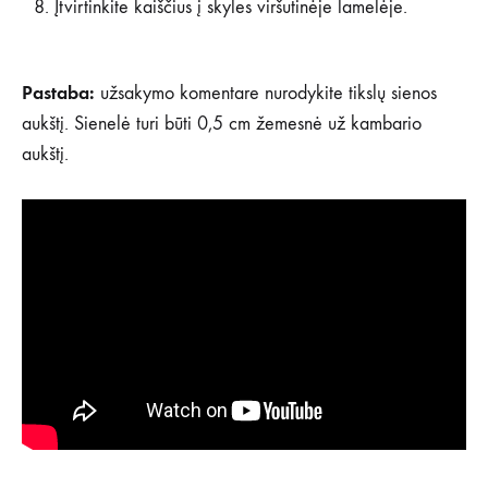
Įtvirtinkite kaiščius į skyles viršutinėje lamelėje.
Pastaba:
užsakymo komentare nurodykite tikslų sienos
aukštį. Sienelė turi būti 0,5 cm žemesnė už kambario
aukštį.