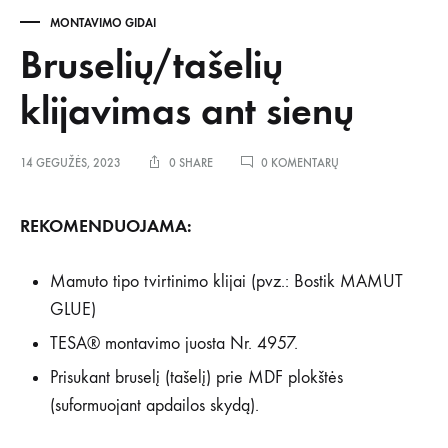
MONTAVIMO GIDAI
Bruselių/tašelių
klijavimas ant sienų
ĮRAŠE
14 GEGUŽĖS, 2023
0 SHARE
0 KOMENTARŲ
BRUSELIŲ/TAŠELIŲ
KLIJAVIMAS
ANT
REKOMENDUOJAMA:
SIENŲ
Mamuto tipo tvirtinimo klijai (pvz.: Bostik MAMUT
GLUE)
TESA® montavimo juosta Nr. 4957.
Prisukant bruselį (tašelį) prie MDF plokštės
(suformuojant apdailos skydą).