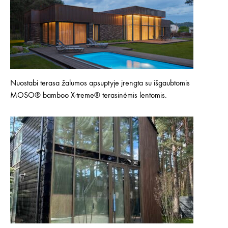
Nuostabi terasa žalumos apsuptyje įrengta su išgaubtomis
MOSO® bamboo X-treme® terasinėmis lentomis.