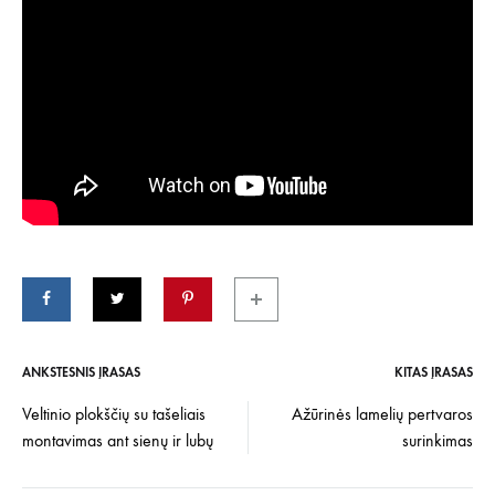
ANKSTESNIS ĮRAŠAS
KITAS ĮRAŠAS
Įrašo
Veltinio plokščių su tašeliais
Ažūrinės lamelių pertvaros
montavimas ant sienų ir lubų
surinkimas
navigacija