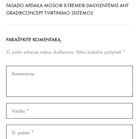
FASADO APDAILA MOSO® X-TREME® DAILYLENTĖMIS ANT
GRAD®CONCEPT TVIRTINIMO SISTEMOS
PARAŠYKITE KOMENTARĄ
El. pašto adresas nebus skelbiamas.
Būtini laukeliai pažymėti
*