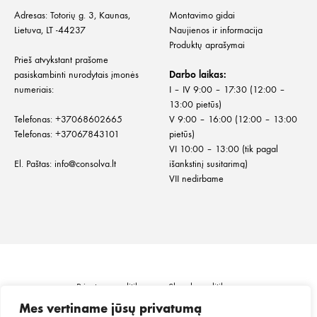
Adresas: Totorių g. 3, Kaunas,
Montavimo gidai
Lietuva, LT -44237
Naujienos ir informacija
Produktų aprašymai
Prieš atvykstant prašome
pasiskambinti nurodytais įmonės
Darbo laikas:
numeriais:
I – IV 9:00 – 17:30 (12:00 –
13:00 pietūs)
Telefonas:
+
37068602665
V 9:00 – 16:00 (12:00 – 13:00
Telefonas:
+37067843101
pietūs)
VI 10:00 – 13:00 (tik pagal
El. Paštas:
info@consolva.lt
išankstinį susitarimą)
VII nedirbame
Privatumo politika
Slapukų politika
Informacija klientui
Prekių pristatymas
Mes vertiname jūsų privatumą
Prekių grąžinimas ir keitimas
Pirkimo taisyklės