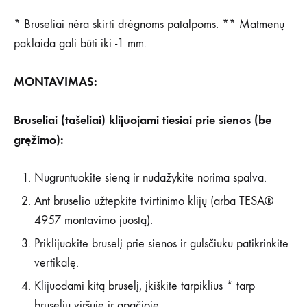
* Bruseliai nėra skirti drėgnoms patalpoms. ** Matmenų
paklaida gali būti iki -1 mm.
MONTAVIMAS:
Bruseliai (tašeliai) klijuojami tiesiai prie sienos (be
gręžimo):
Nugruntuokite sieną ir nudažykite norima spalva.
Ant bruselio užtepkite tvirtinimo klijų (arba TESA®
4957 montavimo juostą).
Priklijuokite bruselį prie sienos ir gulsčiuku patikrinkite
vertikalę.
Klijuodami kitą bruselį, įkiškite tarpiklius * tarp
bruselių viršuje ir apačioje.