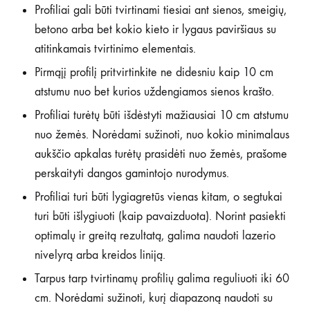
Profiliai gali būti tvirtinami tiesiai ant sienos, smeigių,
betono arba bet kokio kieto ir lygaus paviršiaus su
atitinkamais tvirtinimo elementais.
Pirmąjį profilį pritvirtinkite ne didesniu kaip 10 cm
atstumu nuo bet kurios uždengiamos sienos krašto.
Profiliai turėtų būti išdėstyti mažiausiai 10 cm atstumu
nuo žemės. Norėdami sužinoti, nuo kokio minimalaus
aukščio apkalas turėtų prasidėti nuo žemės, prašome
perskaityti dangos gamintojo nurodymus.
Profiliai turi būti lygiagretūs vienas kitam, o segtukai
turi būti išlygiuoti (kaip pavaizduota). Norint pasiekti
optimalų ir greitą rezultatą, galima naudoti lazerio
nivelyrą arba kreidos liniją.
Tarpus tarp tvirtinamų profilių galima reguliuoti iki 60
cm. Norėdami sužinoti, kurį diapazoną naudoti su