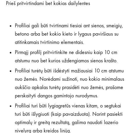
Prieš pritvirtindami bet kokias dailylentes
Profiliai gali būti tvirtinami tiesiai ant sienos, smeigių,
betono arba bet kokio kieto ir lygaus paviršiaus su
atitinkamais tvirtinimo elementais.
Pirmąjį profilį pritvirtinkite ne didesniu kaip 10 cm
atstumu nuo bet kurios uždengiamos sienos krašto.
Profiliai turėtų būti išdėstyti mažiausiai 10 cm atstumu
nuo žemės. Norėdami sužinoti, nuo kokio minimalaus
aukščio apkalas turėtų prasidėti nuo žemės, prašome
perskaityti dangos gamintojo nurodymus.
Profiliai turi būti lygiagretūs vienas kitam, o segtukai
turi būti išlygiuoti (kaip pavaizduota). Norint pasiekti
optimalų ir greitą rezultatą, galima naudoti lazerio
nivelyrą arba kreidos liniją.