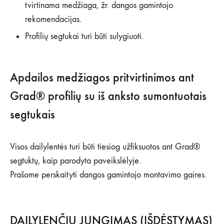
tvirtinama medžiaga, žr. dangos gamintojo
rekomendacijas.
Profilių segtukai turi būti sulygiuoti.
Apdailos medžiagos pritvirtinimos ant
Grad® profilių su iš anksto sumontuotais
segtukais
Visos dailylentės turi būti tiesiog užfiksuotos ant Grad®
segtuktų, kaip parodyta paveikslėlyje.
Prašome perskaityti dangos gamintojo montavimo gaires.
DAILYLENČIŲ JUNGIMAS (IŠDĖSTYMAS)