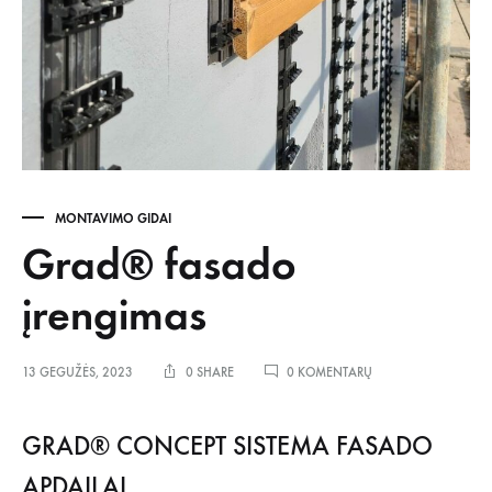
MONTAVIMO GIDAI
Grad® fasado
įrengimas
ĮRAŠE
13 GEGUŽĖS, 2023
0 SHARE
0 KOMENTARŲ
GRAD®
FASADO
ĮRENGIMAS
GRAD® CONCEPT SISTEMA FASADO
APDAILAI