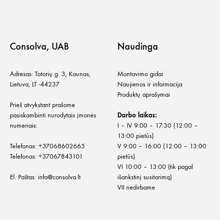
Consolva, UAB
Naudinga
Adresas: Totorių g. 3, Kaunas,
Montavimo gidai
Lietuva, LT -44237
Naujienos ir informacija
Produktų aprašymai
Prieš atvykstant prašome
pasiskambinti nurodytais įmonės
Darbo laikas:
numeriais:
I – IV 9:00 – 17:30 (12:00 –
13:00 pietūs)
Telefonas:
+
37068602665
V 9:00 – 16:00 (12:00 – 13:00
Telefonas:
+37067843101
pietūs)
VI 10:00 – 13:00 (tik pagal
El. Paštas:
info@consolva.lt
išankstinį susitarimą)
VII nedirbame