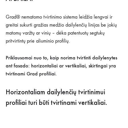
Grad® nematomo tvirtinimo sistema leidžia lengvai ir
greitai sukurti gražias medžio dailylenčių linijas be jokių
matomų varžtų ar vinių – dėka patentuotų segtukų
pritvirtintų prie aliuminio profilių.
Priklausomai nuo to, kaip norima tvirtinti dailylenytes
ant fasado: horizontaliai ar vertikaliai, skirtingai yra
tvirtinami Grad profiliai.
Horizontaliam dailylenčių tvirtinimui
profiliai turi būti tvirtinami vertikaliai.