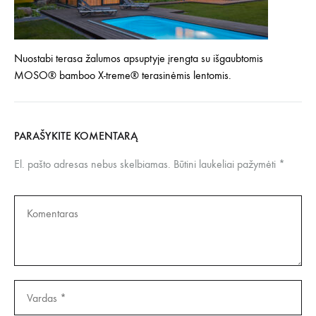
Nuostabi terasa žalumos apsuptyje įrengta su išgaubtomis
MOSO® bamboo X-treme® terasinėmis lentomis.
PARAŠYKITE KOMENTARĄ
El. pašto adresas nebus skelbiamas.
Būtini laukeliai pažymėti
*