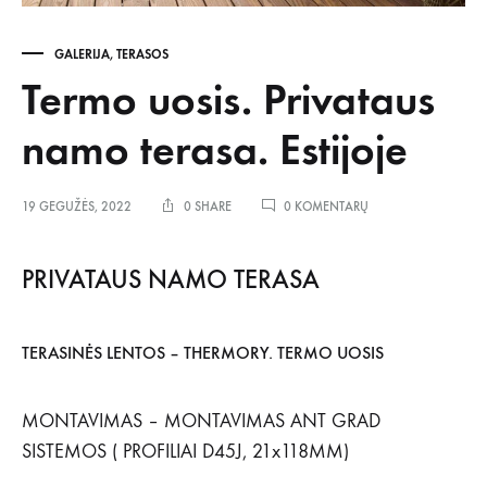
GALERIJA
,
TERASOS
Termo uosis. Privataus
namo terasa. Estijoje
ĮRAŠE
19 GEGUŽĖS, 2022
0 SHARE
0 KOMENTARŲ
TERMO
UOSIS.
PRIVATAUS
PRIVATAUS NAMO TERASA
NAMO
TERASA.
ESTIJOJE
TERASINĖS LENTOS – THERMORY. TERMO UOSIS
MONTAVIMAS – MONTAVIMAS ANT GRAD
SISTEMOS ( PROFILIAI D45J, 21x118MM)