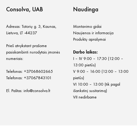
Consolva, UAB
Naudinga
Adresas: Totorių g. 3, Kaunas,
Montavimo gidai
Lietuva, LT -44237
Naujienos ir informacija
Produktų aprašymai
Prieš atvykstant prašome
pasiskambinti nurodytais įmonės
Darbo laikas:
numeriais:
I – IV 9:00 – 17:30 (12:00 –
13:00 pietūs)
Telefonas:
+
37068602665
V 9:00 – 16:00 (12:00 – 13:00
Telefonas:
+37067843101
pietūs)
VI 10:00 – 13:00 (tik pagal
El. Paštas:
info@consolva.lt
išankstinį susitarimą)
VII nedirbame