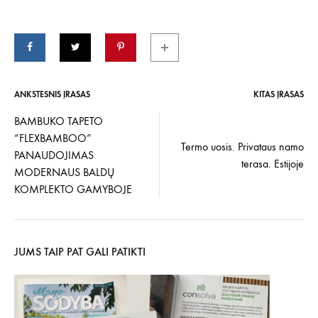
ANKSTESNIS ĮRAŠAS
KITAS ĮRAŠAS
Įrašo
BAMBUKO TAPETO
“FLEXBAMBOO”
navigacija
Termo uosis. Privataus namo
PANAUDOJIMAS
terasa. Estijoje
MODERNAUS BALDŲ
KOMPLEKTO GAMYBOJE
JUMS TAIP PAT GALI PATIKTI