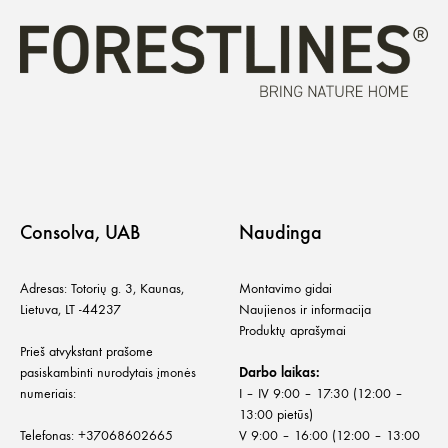
Consolva, UAB
Naudinga
Adresas: Totorių g. 3, Kaunas,
Montavimo gidai
Lietuva, LT -44237
Naujienos ir informacija
Produktų aprašymai
Prieš atvykstant prašome
pasiskambinti nurodytais įmonės
Darbo laikas:
numeriais:
I – IV 9:00 – 17:30 (12:00 –
13:00 pietūs)
Telefonas:
+
37068602665
V 9:00 – 16:00 (12:00 – 13:00