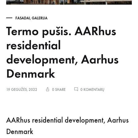
FASADAI
,
GALERIJA
Termo pušis. AARhus
residential
development, Aarhus
Denmark
ĮRAŠE
19 GEGUŽĖS, 2022
0 SHARE
0 KOMENTARŲ
TERMO
PUŠIS.
AARHUS
RESIDENTIAL
DEVELOPMENT,
AARhus residential development, Aarhus
AARHUS
DENMARK
Denmark