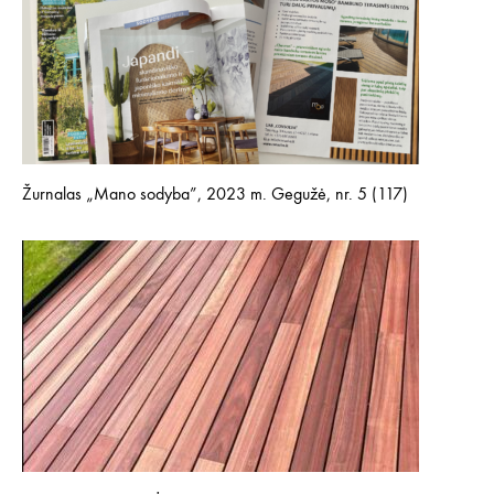
Žurnalas „Mano sodyba”, 2023 m. Gegužė, nr. 5 (117)