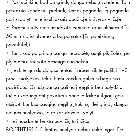
• Pasirūpinkite, kad po grindų danga nebūtų vandens. Tam
parenkite vandeniui pralaidų žemės pagrindą. Šį pagrindą
gali sudaryti: smėlio sluoksnis apačioje ir žvyras viršuje.
• Porėmiui sutvirtinti naudokite cemento arba akmens 40–
50 mm storio plyteles arba pamatus (žr. pateikiamą
paveikslėlį).
• Tam, kad po grindų danga nepradėtų augti piktžolės, po
plytelėmis ištieskite apsaugą nuo šaknų.
• Įrenkite grindų dangos lentas. Nepamirškite palikti 1–2
proc. nuolydžio. Tokiu būdu vanduo galės nubėgti nuo
paviršiaus. Grindų dangą galima įrengti ir be nuolydžio,
tačiau kadangi ant paviršiaus vanduo laikosi ilgiau, gali
atsirasti kur kas daugiau negilių įtrūkimų. Jei grindų danga
neturės nuolydžio, ją reikės dažniau valyti.
• Jei naudosite lenktą paviršių turinčias
BO-DTHT191G-C lentas, nuolydis nebus reikalingas. Dėl