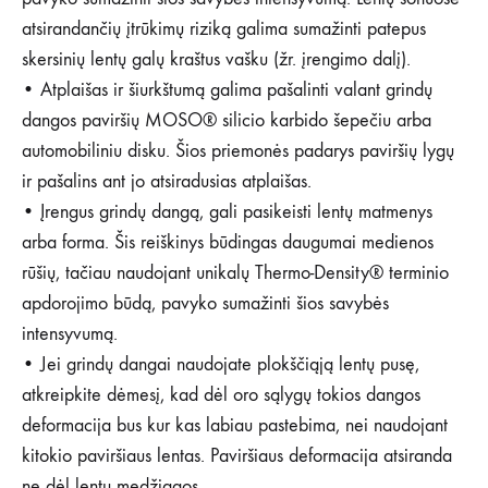
atsirandančių įtrūkimų riziką galima sumažinti patepus
skersinių lentų galų kraštus vašku (žr. įrengimo dalį).
• Atplaišas ir šiurkštumą galima pašalinti valant grindų
dangos paviršių MOSO® silicio karbido šepečiu arba
automobiliniu disku. Šios priemonės padarys paviršių lygų
ir pašalins ant jo atsiradusias atplaišas.
• Įrengus grindų dangą, gali pasikeisti lentų matmenys
arba forma. Šis reiškinys būdingas daugumai medienos
rūšių, tačiau naudojant unikalų Thermo-Density® terminio
apdorojimo būdą, pavyko sumažinti šios savybės
intensyvumą.
• Jei grindų dangai naudojate plokščiąją lentų pusę,
atkreipkite dėmesį, kad dėl oro sąlygų tokios dangos
deformacija bus kur kas labiau pastebima, nei naudojant
kitokio paviršiaus lentas. Paviršiaus deformacija atsiranda
ne dėl lentų medžiagos.