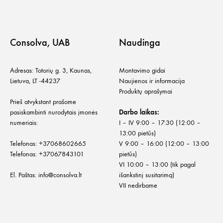
Consolva, UAB
Naudinga
Adresas: Totorių g. 3, Kaunas,
Montavimo gidai
Lietuva, LT -44237
Naujienos ir informacija
Produktų aprašymai
Prieš atvykstant prašome
pasiskambinti nurodytais įmonės
Darbo laikas:
numeriais:
I – IV 9:00 – 17:30 (12:00 –
13:00 pietūs)
Telefonas:
+
37068602665
V 9:00 – 16:00 (12:00 – 13:00
Telefonas:
+37067843101
pietūs)
VI 10:00 – 13:00 (tik pagal
El. Paštas:
info@consolva.lt
išankstinį susitarimą)
VII nedirbame