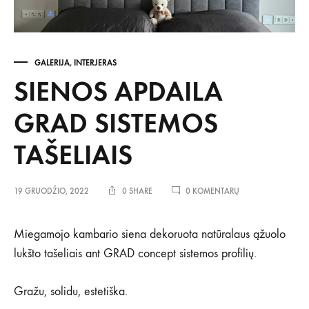
GALERIJA
,
INTERJERAS
SIENOS APDAILA
GRAD SISTEMOS
TAŠELIAIS
ĮRAŠE
19 GRUODŽIO, 2022
0 SHARE
0 KOMENTARŲ
SIENOS
APDAILA
GRAD
Miegamojo kambario siena dekoruota natūralaus ąžuolo
SISTEMOS
lukšto tašeliais ant GRAD concept sistemos profilių.
TAŠELIAIS
Gražu, solidu, estetiška.