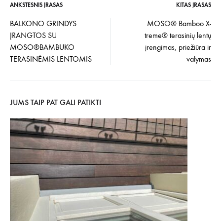
ANKSTESNIS ĮRAŠAS
KITAS ĮRAŠAS
Įrašo
BALKONO GRINDYS
MOSO® Bamboo X-
ĮRANGTOS SU
treme® terasinių lentų
navigacija
MOSO®BAMBUKO
įrengimas, priežiūra ir
TERASINĖMIS LENTOMIS
valymas
JUMS TAIP PAT GALI PATIKTI