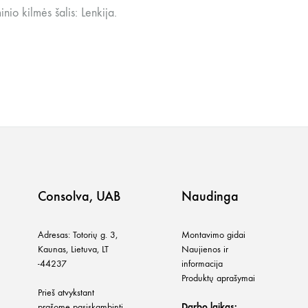
nio kilmės šalis: Lenkija.
Consolva, UAB
Naudinga
Adresas: Totorių g. 3,
Montavimo gidai
Kaunas, Lietuva, LT
Naujienos ir
-44237
informacija
Produktų aprašymai
Prieš atvykstant
prašome pasiskambinti
Darbo laikas: