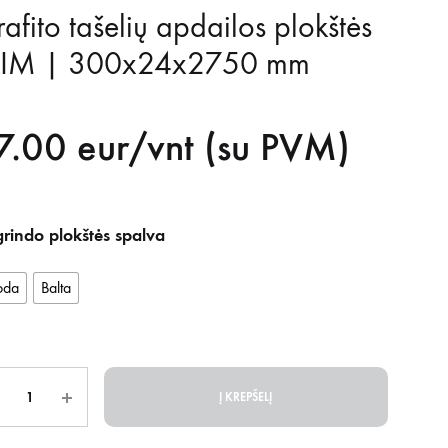
afito tašelių apdailos plokštės
LIM | 300x24x2750 mm
7.00
eur/vnt (su PVM)
rindo plokštės spalva
oda
Balta
is
Į KREPŠELĮ