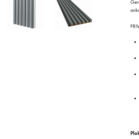
Gere
anks
PRI
Plo