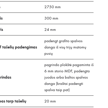
s
2750 mm
is
300 mm
is
24 mm
padengt grafito spalvos
 tašelių padengimas
danga iš visų trijų matomų
pusių
pagrindo plokštė pagaminta iš
6 mm storio MDF, padengta
rindas
juodos arba baltos spalvos
danga (kraštai padengti
spalva taip pat)
pas tarp tašelių
20 mm