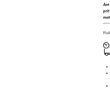
Ant
prit
mat
Plok