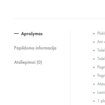
Aprašymas
Plok
Ant v
Papildoma informacija
Taše
Taše
Atsiliepimai (0)
Pagr
Pagr
Atst
Lami
1 pl