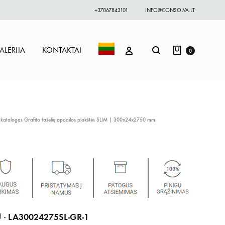
+37067843101
INFO@CONSOLVA.LT
Krepšelis
Paieška
PRISIJUNGTI
ALERIJA
KONTAKTAI
0
 katalogas
Grafito tašelių apdailos plokštės SLIM | 300x24x2750 mm
LA30024275SL-GR-1
 -