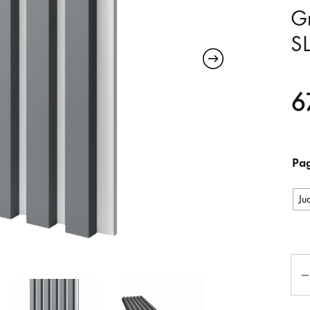
Gr
S
6
Pag
Ju
Kiek