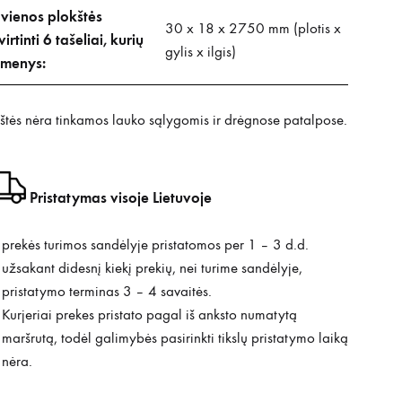
 vienos plokštės
30 x 18 x 2750 mm (plotis x
virtinti 6 tašeliai, kurių
gylis x ilgis)
menys:
štės nėra tinkamos lauko sąlygomis ir drėgnose patalpose.
Pristatymas visoje Lietuvoje
prekės turimos sandėlyje pristatomos per 1 – 3 d.d.
užsakant didesnį kiekį prekių, nei turime sandėlyje,
pristatymo terminas 3 – 4 savaitės.
Kurjeriai prekes pristato pagal iš anksto numatytą
maršrutą, todėl galimybės pasirinkti tikslų pristatymo laiką
nėra.