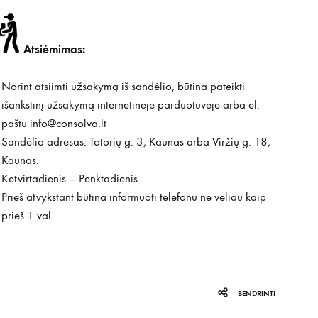
Atsiėmimas:
Norint atsiimti užsakymą iš sandėlio, būtina pateikti
išankstinį užsakymą internetinėje parduotuvėje arba el.
paštu
info@consolva.lt
Sandėlio adresas: Totorių g. 3, Kaunas arba Viržių g. 18,
Kaunas.
Ketvirtadienis – Penktadienis.
Prieš atvykstant būtina informuoti telefonu ne vėliau kaip
prieš 1 val.
BENDRINTI