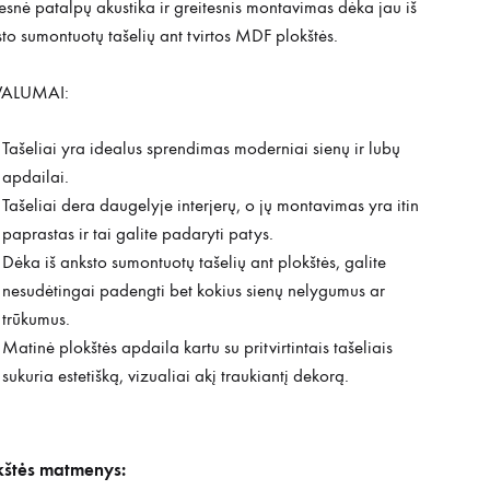
snė patalpų akustika ir greitesnis montavimas dėka jau iš
to sumontuotų tašelių ant tvirtos MDF plokštės.
VALUMAI:
Tašeliai yra idealus sprendimas moderniai sienų ir lubų
apdailai.
Tašeliai dera daugelyje interjerų, o jų montavimas yra itin
paprastas ir tai galite padaryti patys.
Dėka iš anksto sumontuotų tašelių ant plokštės, galite
nesudėtingai padengti bet kokius sienų nelygumus ar
trūkumus.
Matinė plokštės apdaila kartu su pritvirtintais tašeliais
sukuria estetišką, vizualiai akį traukiantį dekorą.
kštės matmenys: