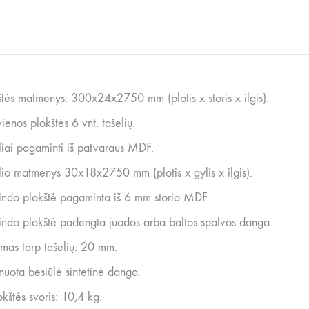
štės matmenys: 300x24x2750 mm (plotis x storis x ilgis).
ienos plokštės 6 vnt. tašelių.
liai pagaminti iš patvaraus MDF.
lio matmenys 30x18x2750 mm (plotis x gylis x ilgis).
indo plokštė pagaminta iš 6 mm storio MDF.
indo plokštė padengta juodos arba baltos spalvos danga.
umas tarp tašelių: 20 mm.
nuota besiūlė sintetinė danga.
okštės svoris: 10,4 kg.