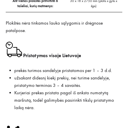
Ant vienos plokštės pritvirtinti 6
30 x 18 x 2750 mm (plotis x gylis x
tašeliai, kurių matmenys:
ilgis)
Plokštės nėra tinkamos lauko sąlygomis ir drėgnose
patalpose.
Pristatymas visoje Lietuvoje
prekės turimos sandėlyje pristatomos per 1 – 3 d.d.
užsakant didesnį kiekį prekių, nei turime sandėlyje,
pristatymo terminas 3 – 4 savaitės.
Kurjeriai prekes pristato pagal iš anksto numatytą
maršrutą, todėl galimybės pasirinkti tikslų pristatymo
laiką nėra.