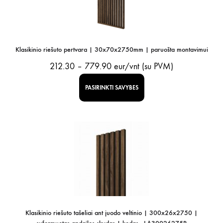
Klasikinio riešuto pertvara | 30x70x2750mm | paruošta montavimui
Price
212.30
–
779.90
eur/vnt (su PVM)
range:
PASIRINKTI SAVYBES
212.30
through
779.90
Klasikinio riešuto tašeliai ant juodo veltinio | 300x26x2750 |