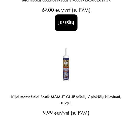
suformuotas apdailos skydas | kodas - LA30026275R
67.00
eur/vnt (su PVM)
Į KREPŠELĮ
Klijai montažiniai Bostik MAMUT GLUE tašelių / plokščių klijavimui,
0.29 l
9.99
eur/vnt (su PVM)