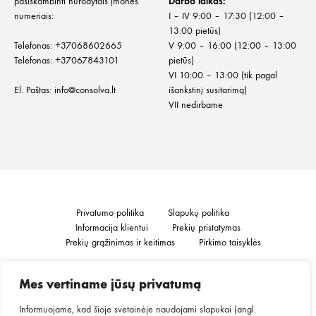
pasiskambinti nurodytais įmonės
Darbo laikas:
numeriais:
I – IV 9:00 – 17:30 (12:00 –
13:00 pietūs)
Telefonas:
+
37068602665
V 9:00 – 16:00 (12:00 – 13:00
Telefonas:
+37067843101
pietūs)
VI 10:00 – 13:00 (tik pagal
El. Paštas:
info@consolva.lt
išankstinį susitarimą)
VII nedirbame
Privatumo politika
Slapukų politika
Informacija klientui
Prekių pristatymas
Prekių grąžinimas ir keitimas
Pirkimo taisyklės
Mes vertiname jūsų privatumą
©2026
MINGO.
Visos teisės saugomos.
Informuojame, kad šioje svetainėje naudojami slapukai (angl.