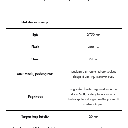
Plokštės matmenys:
Ilgis
2750 mm
Plotis
300 mm
Storis
24 mm
padengta sintetine riešuto spalvos
MDF tašelių padengimas
danga iš visų trijų matomų pusių
pagrindo plokštė pagaminta iš 6 mm
storio MDF, padengta juodos arba
Pagrindas
baltos spalvos danga (kraštai padengti
spalva taip pat)
Tarpas tarp tašelių
20 mm