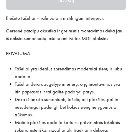
Į KREPŠELĮ
Riešuto tašeliai – rafinuotam ir stilingam interjerui.
Geresnė patalpų akustika ir greitesnis montavimas dėka jau
iš anksto sumontuotų tašelių ant tvirtos MDF plokštės.
PRIVALUMAI:
Tašeliai yra idealus sprendimas moderniai sienų ir lubų
apdailai.
Tašeliai dera daugelyje interjerų, o jų montavimas yra
itin paprastas ir tai galite padaryti patys.
Dėka iš anksto sumontuotų tašelių ant plokštės, galite
nesudėtingai padengti bet kokius sienų nelygumus ar
trūkumus.
Matinė plokštės apdaila kartu su pritvirtintais tašeliais
sukuria estetišką, vizualiai akį traukiantį dekorą.