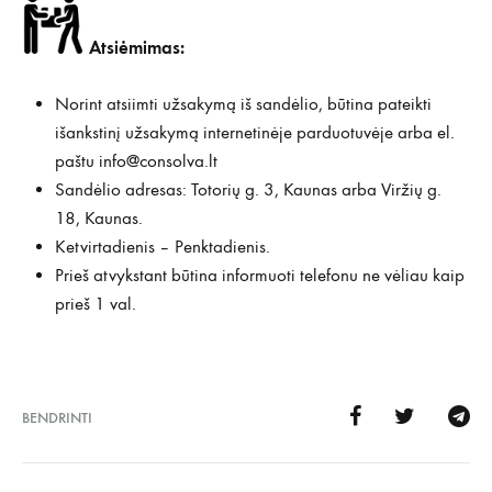
Atsiėmimas:
Norint atsiimti užsakymą iš sandėlio, būtina pateikti
išankstinį užsakymą internetinėje parduotuvėje arba el.
paštu
info@consolva.lt
Sandėlio adresas: Totorių g. 3, Kaunas arba Viržių g.
18, Kaunas.
Ketvirtadienis – Penktadienis.
Prieš atvykstant būtina informuoti telefonu ne vėliau kaip
prieš 1 val.
BENDRINTI