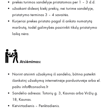
prekės turimos sandėlyje pristatomos per 1 – 3 d.d.
užsakant didesnį kiekį prekių, nei turime sandėlyje,
pristatymo terminas 3 – 4 savaitės.
Kurjeriai prekes pristato pagal iš anksto numatytą
maršrutą, todėl galimybės pasirinkti tikslų pristatymo
laiką nėra.
Atsiėmimas:
Norint atsiimti užsakymą iš sandėlio, būtina pateikti
išankstinį užsakymą internetinėje parduotuvėje arba el.
paštu
info@consolva.lt
Sandėlio adresas: Totorių g. 3, Kaunas arba Viržių g.
18, Kaunas.
Ketvirtadienis – Penktadienis.