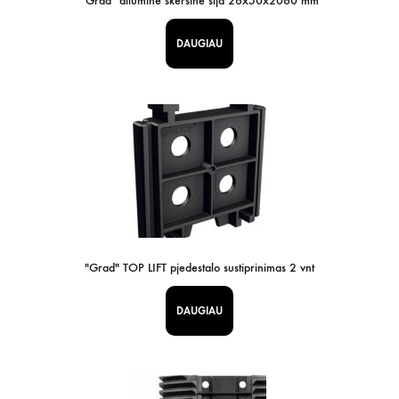
"Grad" aliuminė skersinė sija 26x50x2060 mm
DAUGIAU
"Grad" TOP LIFT pjedestalo sustiprinimas 2 vnt
DAUGIAU