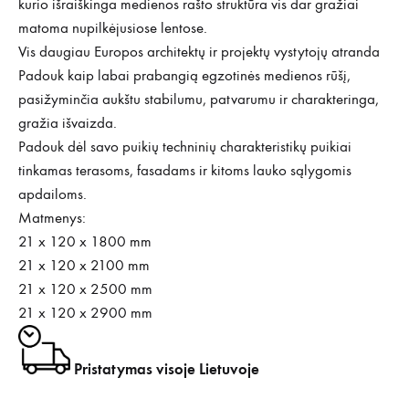
kurio išraiškinga medienos rašto struktūra vis dar gražiai
matoma nupilkėjusiose lentose.
Vis daugiau Europos architektų ir projektų vystytojų atranda
Padouk kaip labai prabangią egzotinės medienos rūšį,
pasižyminčia aukštu stabilumu, patvarumu ir charakteringa,
gražia išvaizda.
Padouk dėl savo puikių techninių charakteristikų puikiai
tinkamas terasoms, fasadams ir kitoms lauko sąlygomis
apdailoms.
Matmenys:
21 x 120 x 1800 mm
21 x 120 x 2100 mm
21 x 120 x 2500 mm
21 x 120 x 2900 mm
Pristatymas visoje Lietuvoje