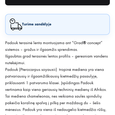
Turime sandėlyje
®
Padouk terasinė lenta montuojama ant “Grad
concept”
sistemos – gražus ir ilgaamžis sprendimas.
Išgaubtas grad terasinės lentos profilis – geresniam vandens
nutekėjimui.
Padouk (Pterocarpus soyauxii) tropinė mediena yra viena
patvariausių ir ilgaamžiškiausių kietmedžių pasaulyje,
priklausanti 1 patvarumo klasei. Įspūdingas Padouk
vertinama kaip viena geriausių techninių medienų iš Afrikos.
Tai mediena chameleonas, nes veikiama saulės spindulių
pakeičia koralinę spalvą į pilką per maždaug du – šešis
mėnesius. Padouk yra viena iš nedaugelio kietmedžio rūšių,