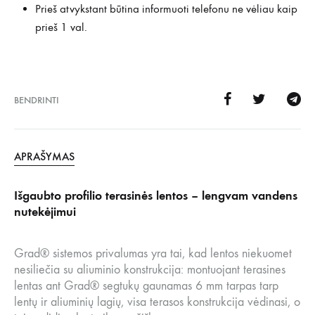
Prieš atvykstant būtina informuoti telefonu ne vėliau kaip
prieš 1 val.
BENDRINTI
APRAŠYMAS
Išgaubto profilio terasinės lentos – lengvam vandens
nutekėjimui
Grad® sistemos privalumas yra tai, kad lentos niekuomet
nesiliečia su aliuminio konstrukcija: montuojant terasines
lentas ant Grad® segtukų gaunamas 6 mm tarpas tarp
lentų ir aliuminių lagių, visa terasos konstrukcija vėdinasi, o