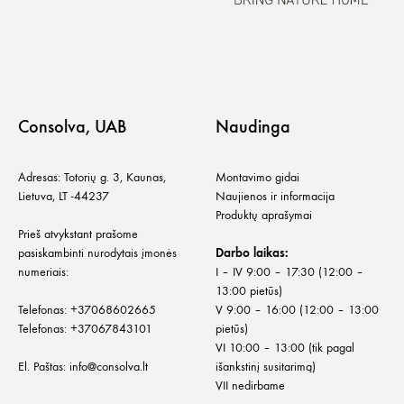
Consolva, UAB
Naudinga
Adresas: Totorių g. 3, Kaunas,
Montavimo gidai
Lietuva, LT -44237
Naujienos ir informacija
Produktų aprašymai
Prieš atvykstant prašome
pasiskambinti nurodytais įmonės
Darbo laikas:
numeriais:
I – IV 9:00 – 17:30 (12:00 –
13:00 pietūs)
Telefonas:
+
37068602665
V 9:00 – 16:00 (12:00 – 13:00
Telefonas:
+37067843101
pietūs)
VI 10:00 – 13:00 (tik pagal
El. Paštas:
info@consolva.lt
išankstinį susitarimą)
VII nedirbame