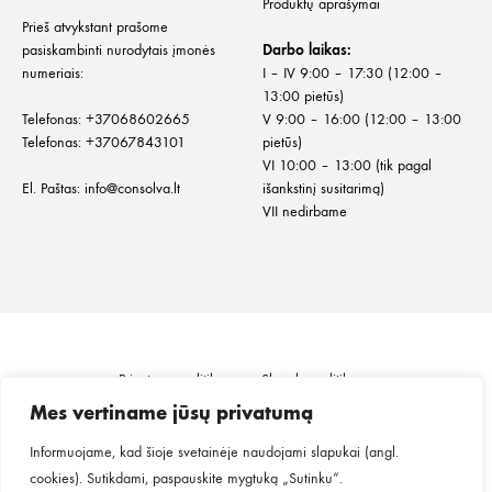
Produktų aprašymai
Prieš atvykstant prašome
pasiskambinti nurodytais įmonės
Darbo laikas:
numeriais:
I – IV 9:00 – 17:30 (12:00 –
13:00 pietūs)
Telefonas:
+
37068602665
V 9:00 – 16:00 (12:00 – 13:00
Telefonas:
+37067843101
pietūs)
VI 10:00 – 13:00 (tik pagal
El. Paštas:
info@consolva.lt
išankstinį susitarimą)
VII nedirbame
Privatumo politika
Slapukų politika
Informacija klientui
Prekių pristatymas
Mes vertiname jūsų privatumą
Prekių grąžinimas ir keitimas
Pirkimo taisyklės
Informuojame, kad šioje svetainėje naudojami slapukai (angl.
cookies). Sutikdami, paspauskite mygtuką „Sutinku“.