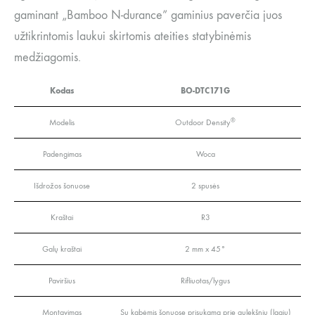
gaminant „Bamboo N-durance” gaminius paverčia juos
užtikrintomis laukui skirtomis ateities statybinėmis
medžiagomis.
Kodas
BO-DTC171G
®
Modelis
Outdoor Density
Padengimas
Woca
Išdrožos šonuose
2 spusės
Kraštai
R3
Galų kraštai
2 mm x 45°
Paviršius
Rifliuotas/lygus
Montavimas
Su kabėmis šonuose prisukama prie gulekšnių (lagių)