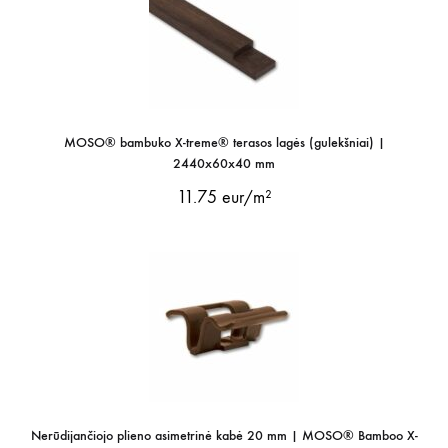
MOSO® bambuko X-treme® terasos lagės (gulekšniai) |
2440x60x40 mm
11.75
eur/m²
Nerūdijančiojo plieno asimetrinė kabė 20 mm | MOSO® Bamboo X-