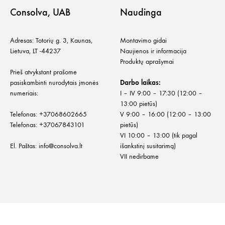
Consolva, UAB
Naudinga
Adresas: Totorių g. 3, Kaunas,
Montavimo gidai
Lietuva, LT -44237
Naujienos ir informacija
Produktų aprašymai
Prieš atvykstant prašome
pasiskambinti nurodytais įmonės
Darbo laikas:
numeriais:
I – IV 9:00 – 17:30 (12:00 –
13:00 pietūs)
Telefonas:
+
37068602665
V 9:00 – 16:00 (12:00 – 13:00
Telefonas:
+37067843101
pietūs)
VI 10:00 – 13:00 (tik pagal
El. Paštas:
info@consolva.lt
išankstinį susitarimą)
VII nedirbame