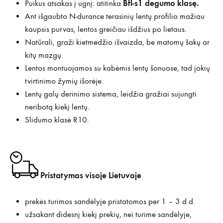
Bfl-s1 degumo klasę.
Puikus atsakas į ugnį: atitinka
Ant išgaubto N-durance terasinių lentų profilio mažiau
kaupsis purvas, lentos greičiau išdžius po lietaus.
Natūrali, graži kietmedžio išvaizda, be matomų šakų ar
kitų mazgų.
Lentos montuojamos su kabėmis lentų šonuose, tad jokių
tvirtinimo žymių išorėje.
Lentų galų derinimo sistema, leidžia gražiai sujungti
neribotą kiekį lentų.
Slidumo klasė R10.
Pristatymas visoje Lietuvoje
prekės turimos sandėlyje pristatomos per 1 – 3 d.d.
užsakant didesnį kiekį prekių, nei turime sandėlyje,