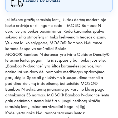
Tiekimas 1-2 savaitės
Jei ieškote gražių terasinių lentų, kurios derėtų modernioje
lauko erdvėje ar stilingame sode – MOSO Bamboo N-
durance yra puikus pasirinkimas. Ruda karamelės spalva
sukuria šiltą atmosferą ir tinka kiekvienam terasos dizainui.
Veikiant lauko sąlygoms, MOSO® Bamboo N-durance
karamelės spalva natūraliai išbluks.
MOSO® Bamboo N-durance yra tvirta Outdoor-Density®
terasinė lenta, pagaminta iš suspaustų bambuko juostelių.
„Bamboo N-durance“ yra šiltos karamelės spalvos, kuri
natūraliai susidaro dėl bambuko medžiagos apdorojimo
garų slėgiu. Speciali gniuždymo ir suspaudimo technika
padidina kietumą ir stabilumą, bei suteikia MOSO®
Bamboo N aukščiausią įmanomą patvarumo klasę pagal
atitinkamas ES normas. MOSO® Bamboo N-durance lentų
galų derinimo sistema leidžia sujungti neribotą skaičių
terasinių lentų, sukuriant vizualiai begalinį ilgį.
Kodėl verta rinkti N-dureance terasines lentas: