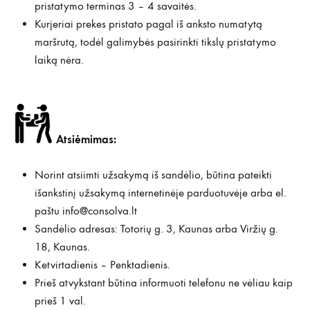
pristatymo terminas 3 – 4 savaitės.
Kurjeriai prekes pristato pagal iš anksto numatytą
maršrutą, todėl galimybės pasirinkti tikslų pristatymo
laiką nėra.
Atsiėmimas:
Norint atsiimti užsakymą iš sandėlio, būtina pateikti
išankstinį užsakymą internetinėje parduotuvėje arba el.
paštu
info@consolva.lt
Sandėlio adresas: Totorių g. 3, Kaunas arba Viržių g.
18, Kaunas.
Ketvirtadienis – Penktadienis.
Prieš atvykstant būtina informuoti telefonu ne vėliau kaip
prieš 1 val.