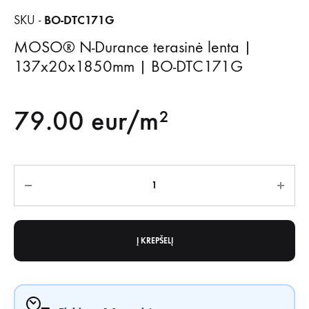
BO-DTC171G
SKU -
MOSO® N-Durance terasinė lenta |
137x20x1850mm | BO-DTC171G
79.00
eur/m²
Kiekis
Į KREPŠELĮ