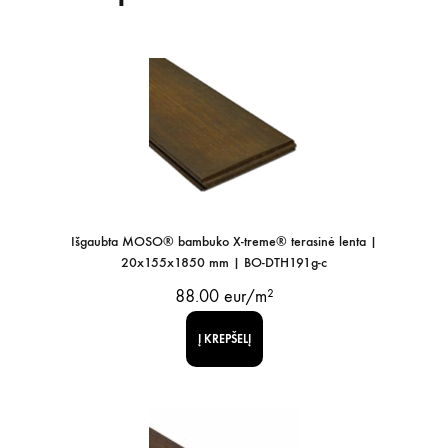
Išgaubta MOSO® bambuko X-treme® terasinė lenta |
20x155x1850 mm | BO-DTH191g-c
88.00
eur/m²
Į KREPŠELĮ