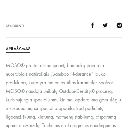
BENDRINTI
APRAŠYMAS
MOSO® greitai atsinaujinantį bambuką paverčia
nuostabiais natūraliais „Bamboo N-durance” lauko
produktais, kurie yra malonios šiltos karamelės spalvos.
MOSO® naudoja unikalų Outdoor-Density® procesą,
kuris sujungia specialų smulkinimą, apdorojimą garų slėgiu
ir suspaudimą su specialia apdaila, kad padidintų
ilgaamžiškumą, kietumą, matmenų stabilumą, atsparumą
ugniai ir išvaizdą. Techninis ir ekologininis naudingumas