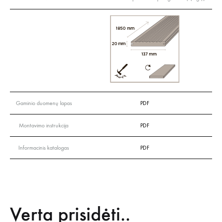
Gaminio duomenų lapas
PDF
Montavimo instrukcija
PDF
Informacinis katalogas
PDF
Verta prisidėti..