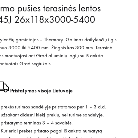
rmo pušies terasinės lentos
45J 26x118x3000-5400
ylenčių gamintojas – Thermory. Galimas dailylenčių ilgis
 nuo 3000 iki 5400 mm. Žingnis kas 300 mm. Terasinė
os montuojasi ant Grad aliuminių lagių su iš anksto
ntuotais Grad segtukais.
Pristatymas visoje Lietuvoje
prekės turimos sandėlyje pristatomos per 1 – 3 d.d.
užsakant didesnį kiekį prekių, nei turime sandėlyje,
pristatymo terminas 3 – 4 savaitės.
Kurjeriai prekes pristato pagal iš anksto numatytą