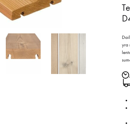
Te
D
Dail
yra
lent
sumo