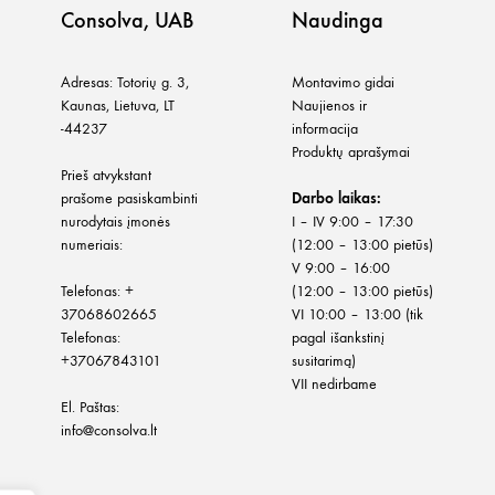
Consolva, UAB
Naudinga
Adresas: Totorių g. 3,
Montavimo gidai
Kaunas, Lietuva, LT
Naujienos ir
-44237
informacija
Produktų aprašymai
Prieš atvykstant
prašome pasiskambinti
Darbo laikas:
nurodytais įmonės
I – IV 9:00 – 17:30
numeriais:
(12:00 – 13:00 pietūs)
V 9:00 – 16:00
Telefonas:
+
(12:00 – 13:00 pietūs)
37068602665
VI 10:00 – 13:00 (tik
Telefonas:
pagal išankstinį
+37067843101
susitarimą)
VII nedirbame
El. Paštas:
info@consolva.lt