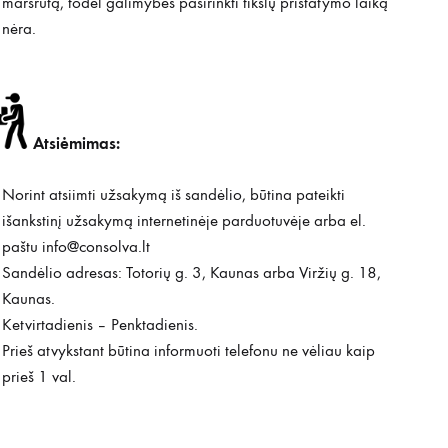
maršrutą, todėl galimybės pasirinkti tikslų pristatymo laiką
nėra.
Atsiėmimas:
Norint atsiimti užsakymą iš sandėlio, būtina pateikti
išankstinį užsakymą internetinėje parduotuvėje arba el.
paštu
info@consolva.lt
Sandėlio adresas: Totorių g. 3, Kaunas arba Viržių g. 18,
Kaunas.
Ketvirtadienis – Penktadienis.
Prieš atvykstant būtina informuoti telefonu ne vėliau kaip
prieš 1 val.