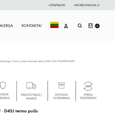
+37067843101
INFO@CONSOLVA.LT
Krepšelis
Paieška
PRISIJUNGTI
ALERIJA
KONTAKTAI
0
 katalogas
Termo pušies terasinės lentos D45J 26x118x3000-5400
D45J termo pušis
 -