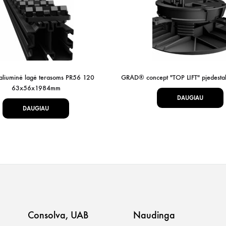
aliuminė lagė terasoms PR56 120
GRAD® concept "TOP LIFT" pjedestal
63x56x1984mm
DAUGIAU
DAUGIAU
Consolva, UAB
Naudinga