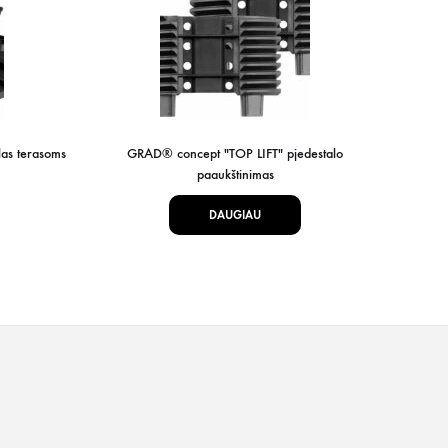
as terasoms
GRAD® concept "TOP LIFT" pjedestalo
paaukštinimas
DAUGIAU