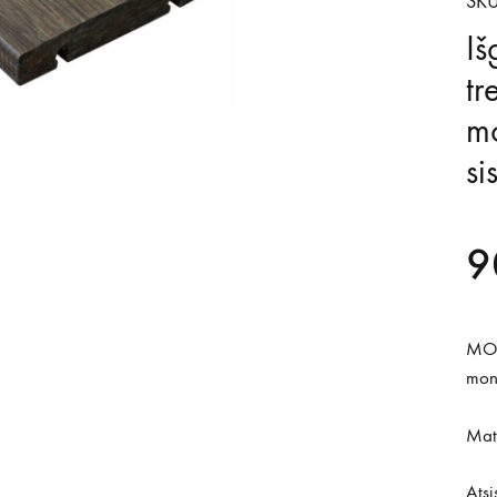
SKU
I
tr
m
s
9
MOS
mon
Matm
Atsi