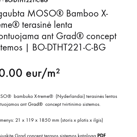
BO-DTHT221-C-BG
 -
šgaubta MOSO® Bamboo X-
eme® terasinė lenta
ontuojama ant Grad® concept
istemos | BO-DTHT221-C-BG
0.00
eur/m²
O® bambuko X-treme® (Nyderlandai) terasinės lentos
tuojamos ant
Grad®
concept tvirtinimo sistemos.
enys: 21 x 119 x 1850 mm (storis x plotis x ilgis)
PDF
siųskite Grad concept terasos sistemos katalogą