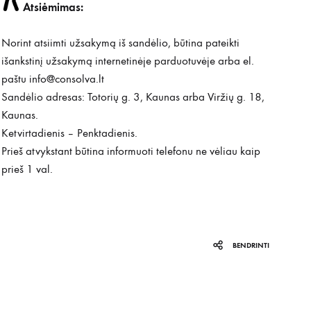
Atsiėmimas:
Norint atsiimti užsakymą iš sandėlio, būtina pateikti
išankstinį užsakymą internetinėje parduotuvėje arba el.
paštu
info@consolva.lt
Sandėlio adresas: Totorių g. 3, Kaunas arba Viržių g. 18,
Kaunas.
Ketvirtadienis – Penktadienis.
Prieš atvykstant būtina informuoti telefonu ne vėliau kaip
prieš 1 val.
BENDRINTI