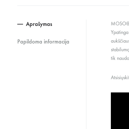
Aprašymas
MOSO® Ba
Ypatinga
Papildoma informacija
aukščiaus
stabilum
tik naudo
Atsisiųs