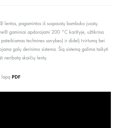
entos, pagamintos iš suspaustų bambuko juostų.
me® gaminiai apdorojami 200 °C karštyje, užtikrina
 pateikiamas technines savybes) ir didelį tvirtumą bei
a galų derinimo sistema. Šią sistemą galima taikyti
ti neribotą skaičių lentų.
PDF
 lapą