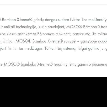
mboo X-treme® grindų dangas sudaro tvirtos Thermo-Density® l
 ir unikali technologija, kurią naudojant, MOSO® Bamboo X-tre
ios klasės atitinkamas ES normas tenkinantį patvarumą (žr. toliau
ą. Unikali MOSO® Bamboo X-treme® savybė – gamyboje naudojam
jant itin tvirtas medžiagas. Taikant šią sistemą, išilgai galima jung
kite MOSO® bambuko X-treme® terasinių lentų gaminio duomenų