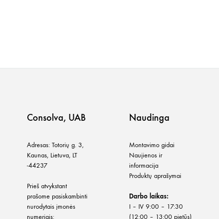
Consolva, UAB
Naudinga
Adresas: Totorių g. 3,
Montavimo gidai
Kaunas, Lietuva, LT
Naujienos ir
-44237
informacija
Produktų aprašymai
Prieš atvykstant
prašome pasiskambinti
Darbo laikas:
nurodytais įmonės
I – IV 9:00 – 17:30
numeriais:
(12:00 – 13:00 pietūs)