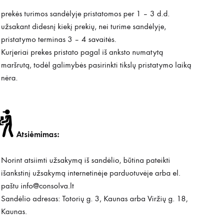
prekės turimos sandėlyje pristatomos per 1 – 3 d.d.
užsakant didesnį kiekį prekių, nei turime sandėlyje,
pristatymo terminas 3 – 4 savaitės.
Kurjeriai prekes pristato pagal iš anksto numatytą
maršrutą, todėl galimybės pasirinkti tikslų pristatymo laiką
nėra.
Atsiėmimas:
Norint atsiimti užsakymą iš sandėlio, būtina pateikti
išankstinį užsakymą internetinėje parduotuvėje arba el.
paštu
info@consolva.lt
Sandėlio adresas: Totorių g. 3, Kaunas arba Viržių g. 18,
Kaunas.