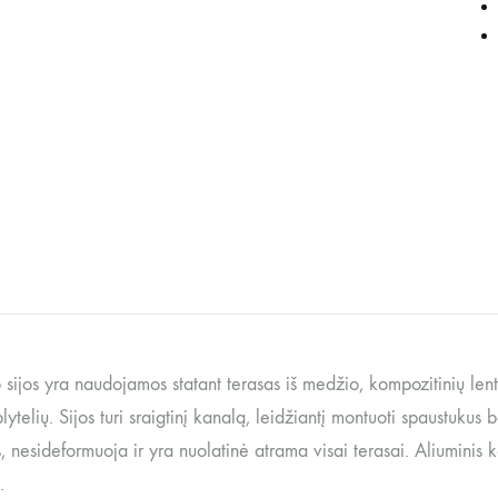
 sijos yra naudojamos statant terasas iš medžio, kompozitinių lent
ytelių. Sijos turi sraigtinį kanalą, leidžiantį montuoti spaustukus 
, nesideformuoja ir yra nuolatinė atrama visai terasai. Aliuminis 
.