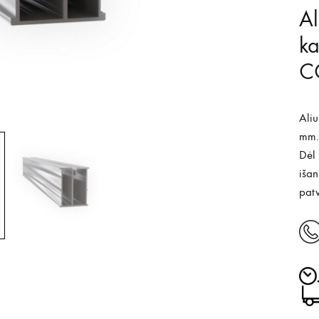
Al
k
C
Ali
mm.
Dėl 
išan
patv