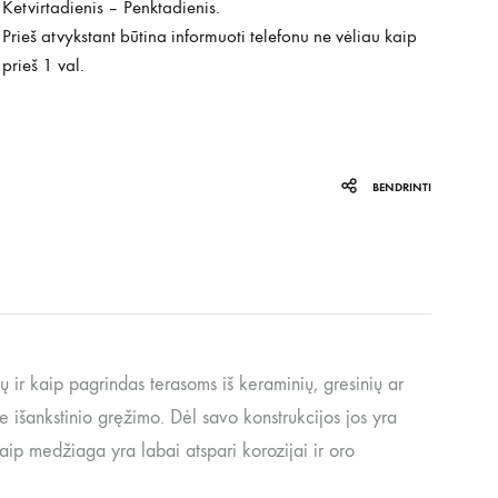
Ketvirtadienis – Penktadienis.
Prieš atvykstant būtina informuoti telefonu ne vėliau kaip
prieš 1 val.
BENDRINTI
ų ir kaip pagrindas terasoms iš keraminių, gresinių ar
be išankstinio gręžimo. Dėl savo konstrukcijos jos yra
kaip medžiaga yra labai atspari korozijai ir oro