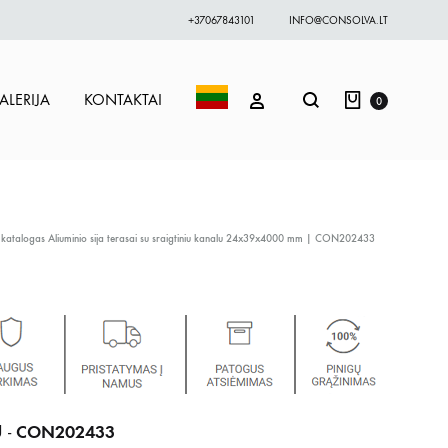
+37067843101
INFO@CONSOLVA.LT
Krepšelis
Paieška
PRISIJUNGTI
ALERIJA
KONTAKTAI
0
 katalogas
Aliuminio sija terasai su sraigtiniu kanalu 24x39x4000 mm | CON202433
CON202433
 -