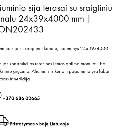
iuminio sija terasai su sraigtiniu
analu 24x39x4000 mm |
ON202433
uminio sija su sraigtiniu kanalu, matmenys 24x39x4000
sijos konstrukcijos terasines lentas galima montuoti be
kstinio gręžimo. Aliuminis iš kurio ji pagaminta yra labai
arus ir nerūdija.
+370 686 02665
Pristatymas visoje Lietuvoje