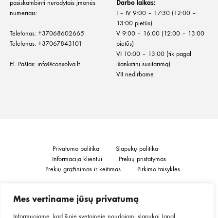
pasiskambinti nurodytais įmonės
Darbo laikas:
numeriais:
I – IV 9:00 – 17:30 (12:00 –
13:00 pietūs)
Telefonas:
+
37068602665
V 9:00 – 16:00 (12:00 – 13:00
Telefonas:
+37067843101
pietūs)
VI 10:00 – 13:00 (tik pagal
El. Paštas:
info@consolva.lt
išankstinį susitarimą)
VII nedirbame
Privatumo politika
Slapukų politika
Informacija klientui
Prekių pristatymas
Prekių grąžinimas ir keitimas
Pirkimo taisyklės
Mes vertiname jūsų privatumą
©2026
MINGO.
Visos teisės saugomos.
Informuojame, kad šioje svetainėje naudojami slapukai (angl.