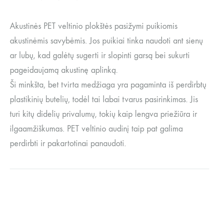
Akustinės PET veltinio plokštės pasižymi puikiomis
akustinėmis savybėmis. Jos puikiai tinka naudoti ant sienų
ar lubų, kad galėtų sugerti ir slopinti garsą bei sukurti
pageidaujamą akustinę aplinką.
Ši minkšta, bet tvirta medžiaga yra pagaminta iš perdirbtų
plastikinių butelių, todėl tai labai tvarus pasirinkimas. Jis
turi kitų didelių privalumų, tokių kaip lengva priežiūra ir
ilgaamžiškumas. PET veltinio audinį taip pat galima
perdirbti ir pakartotinai panaudoti.