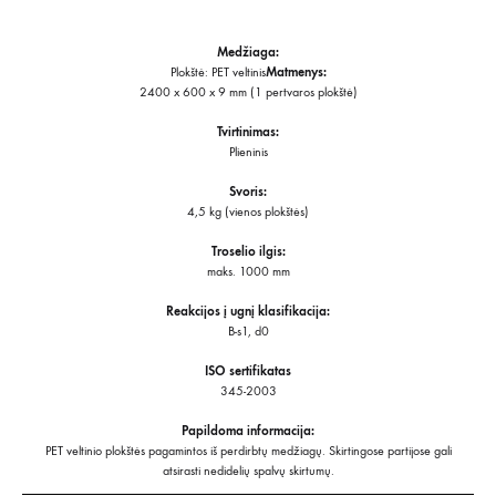
Medžiaga:
Plokštė: PET veltinis
Matmenys:
2400 x 600 x 9 mm (1 pertvaros plokštė)
Tvirtinimas:
Plieninis
Svoris:
4,5 kg (vienos plokštės)
Troselio ilgis:
maks. 1000 mm
Reakcijos į ugnį klasifikacija:
B-s1, d0
ISO sertifikatas
345-2003
Papildoma informacija:
PET veltinio plokštės pagamintos iš perdirbtų medžiagų. Skirtingose partijose gali
atsirasti nedidelių spalvų skirtumų.