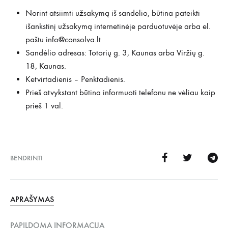
Norint atsiimti užsakymą iš sandėlio, būtina pateikti
išankstinį užsakymą internetinėje parduotuvėje arba el.
paštu
info@consolva.lt
Sandėlio adresas: Totorių g. 3, Kaunas arba Viržių g.
18, Kaunas.
Ketvirtadienis – Penktadienis.
Prieš atvykstant būtina informuoti telefonu ne vėliau kaip
prieš 1 val.
BENDRINTI
APRAŠYMAS
PAPILDOMA INFORMACIJA