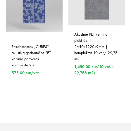
Akustinė PET veltinio 
plokštės  | 
Pakabinamos „CUBES” 
2440x1220x9mm | 
akustiką gerinančios PET 
komplektas 10 vnt./ 29,76 
veltinio pertvaros | 
m2
komplekte 2 vnt
1,450.00
eur/10 vnt. (
575.00
eur/vnt
29,768 m2)