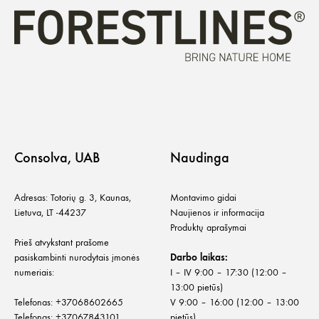
Consolva, UAB
Naudinga
Adresas: Totorių g. 3, Kaunas,
Montavimo gidai
Lietuva, LT -44237
Naujienos ir informacija
Produktų aprašymai
Prieš atvykstant prašome
pasiskambinti nurodytais įmonės
Darbo laikas:
numeriais:
I – IV 9:00 – 17:30 (12:00 –
13:00 pietūs)
Telefonas:
+
37068602665
V 9:00 – 16:00 (12:00 – 13:00
Telefonas:
+37067843101
pietūs)