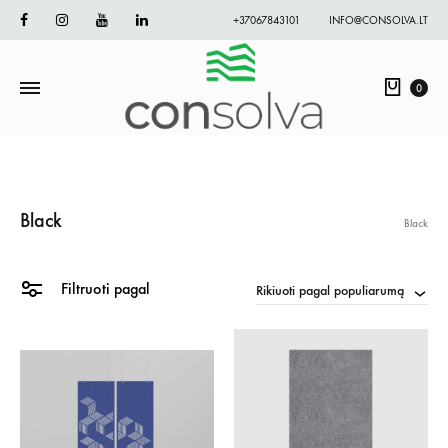
Facebook
Instagram
Youtube
Linkedin
+37067843101
INFO@CONSOLVA.LT
Krepš
0
Black
Black
Filtruoti pagal
Rikiuoti pagal populiarumą