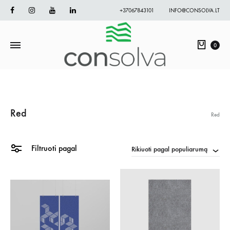
Facebook
Instagram
Youtube
Linkedin
+37067843101
INFO@CONSOLVA.LT
Krepš
0
Red
Red
Filtruoti pagal
Rikiuoti pagal populiarumą