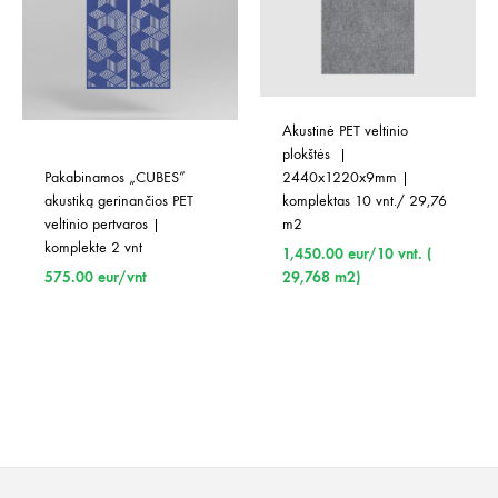
Akustinė PET veltinio 
plokštės  | 
Pakabinamos „CUBES” 
2440x1220x9mm | 
akustiką gerinančios PET 
komplektas 10 vnt./ 29,76 
veltinio pertvaros | 
m2
komplekte 2 vnt
1,450.00
eur/10 vnt. (
575.00
eur/vnt
29,768 m2)