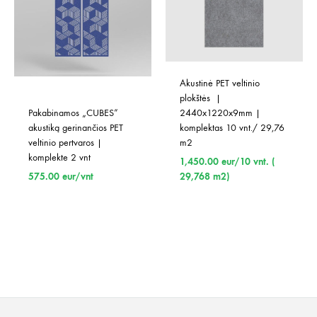
Akustinė PET veltinio 
plokštės  | 
Pakabinamos „CUBES” 
2440x1220x9mm | 
akustiką gerinančios PET 
komplektas 10 vnt./ 29,76 
veltinio pertvaros | 
m2
komplekte 2 vnt
1,450.00
eur/10 vnt. (
575.00
eur/vnt
29,768 m2)