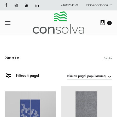
Facebook
Instagram
Youtube
Linkedin
+37067843101
INFO@CONSOLVA.LT
Krepš
0
Smoke
Smoke
Filtruoti pagal
Rikiuoti pagal populiarumą