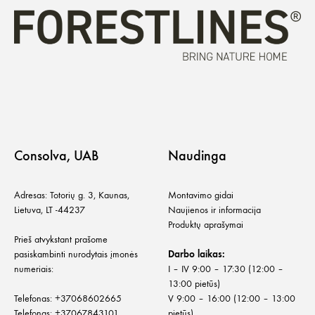
Consolva, UAB
Naudinga
Adresas: Totorių g. 3, Kaunas,
Montavimo gidai
Lietuva, LT -44237
Naujienos ir informacija
Produktų aprašymai
Prieš atvykstant prašome
pasiskambinti nurodytais įmonės
Darbo laikas:
numeriais:
I – IV 9:00 – 17:30 (12:00 –
13:00 pietūs)
Telefonas:
+
37068602665
V 9:00 – 16:00 (12:00 – 13:00
Telefonas:
+37067843101
pietūs)