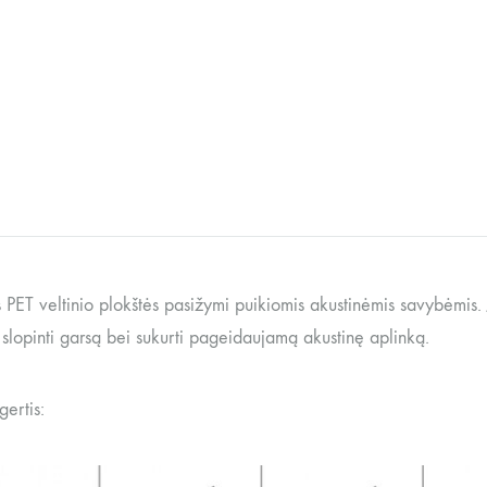
 PET veltinio plokštės pasižymi puikiomis akustinėmis savybėmis. 
r slopinti garsą bei sukurti pageidaujamą akustinę aplinką.
ertis: