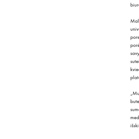
biur
Malo
univ
pore
por
savy
sute
kvie
plat
„Mut
bute
suma
medž
išsk