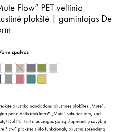
ute Flow” PET veltinio
ustinė plokštė | gamintojas De
orm
Vorm spalvos
ręskite akustiką naudodami akustines plokštes „Mute”.
ina per didelis triukšmas? „Mute” sukurtos tam, kad
tų! Dėl PET Felt medžiagos garsą slopinančių savybių
e Flow” plokštės siūlo funkcionalų akustinį sprendimą