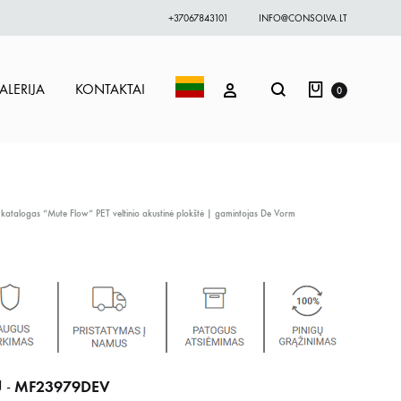
+37067843101
INFO@CONSOLVA.LT
Krepšelis
Paieška
PRISIJUNGTI
ALERIJA
KONTAKTAI
0
 katalogas
“Mute Flow” PET veltinio akustinė plokštė | gamintojas De Vorm
MF23979DEV
 -