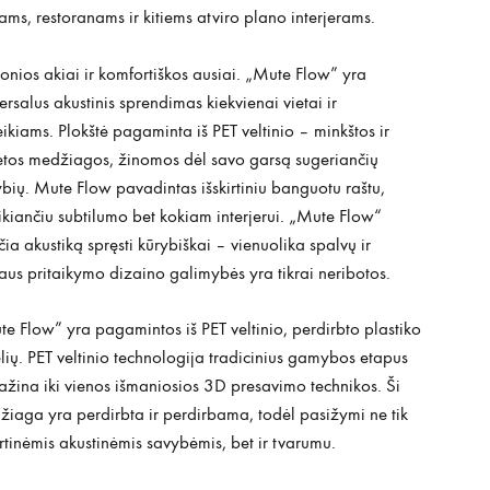
ams, restoranams ir kitiems atviro plano interjerams.
nios akiai ir komfortiškos ausiai. „Mute Flow” yra
ersalus akustinis sprendimas kiekvienai vietai ir
ikiams. Plokštė pagaminta iš PET veltinio – minkštos ir
ėtos medžiagos, žinomos dėl savo garsą sugeriančių
bių. Mute Flow pavadintas išskirtiniu banguotu raštu,
ikiančiu subtilumo bet kokiam interjerui. „Mute Flow“
čia akustiką spręsti kūrybiškai – vienuolika spalvų ir
aus pritaikymo dizaino galimybės yra tikrai neribotos.
e Flow” yra pagamintos iš PET veltinio, perdirbto plastiko
lių. PET veltinio technologija tradicinius gamybos etapus
žina iki vienos išmaniosios 3D presavimo technikos. Ši
iaga yra perdirbta ir perdirbama, todėl pasižymi ne tik
irtinėmis akustinėmis savybėmis, bet ir tvarumu.