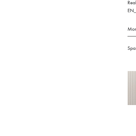
Reak
EN_
Mon
Spa