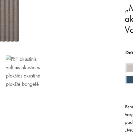
„M
ak
V
De
Išsp
Varg
padė
„Mut