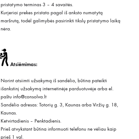
pristatymo terminas 3 – 4 savaitės.
Kurjeriai prekes pristato pagal iš anksto numatytą
maršrutą, todėl galimybės pasirinkti tikslų pristatymo laiką
nėra.
Atsiėmimas:
Norint atsiimti užsakymą iš sandėlio, būtina pateikti
išankstinį užsakymą internetinėje parduotuvėje arba el.
paštu
info@consolva.lt
Sandėlio adresas: Totorių g. 3, Kaunas arba Viržių g. 18,
Kaunas.
Ketvirtadienis – Penktadienis.
Prieš atvykstant būtina informuoti telefonu ne vėliau kaip
prieš 1 val.