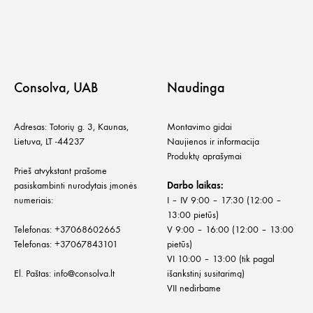
Consolva, UAB
Naudinga
Adresas: Totorių g. 3, Kaunas,
Montavimo gidai
Lietuva, LT -44237
Naujienos ir informacija
Produktų aprašymai
Prieš atvykstant prašome
pasiskambinti nurodytais įmonės
Darbo laikas:
numeriais:
I – IV 9:00 – 17:30 (12:00 –
13:00 pietūs)
Telefonas:
+
37068602665
V 9:00 – 16:00 (12:00 – 13:00
Telefonas:
+37067843101
pietūs)
VI 10:00 – 13:00 (tik pagal
El. Paštas:
info@consolva.lt
išankstinį susitarimą)
VII nedirbame