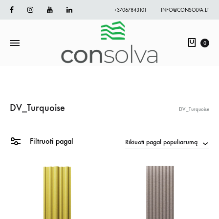
Facebook
Instagram
Youtube
Linkedin
+37067843101
INFO@CONSOLVA.LT
Krepš
0
DV_Turquoise
DV_Turquoise
Filtruoti pagal
Rikiuoti pagal populiarumą