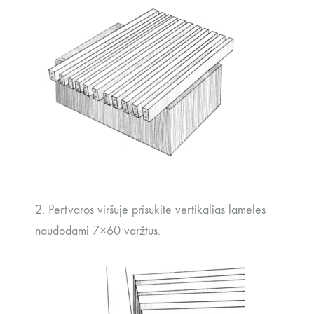
2. Pertvaros viršuje prisukite vertikalias lameles
naudodami 7×60 varžtus.