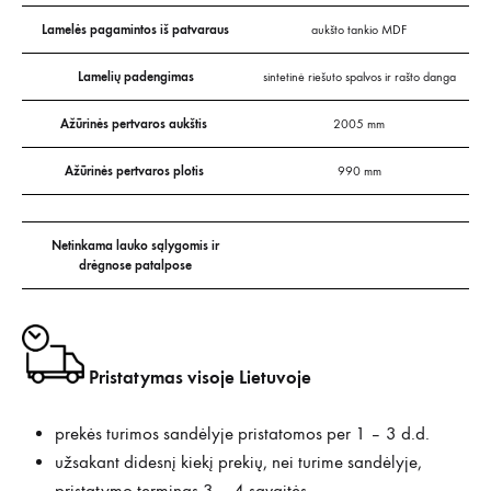
Lamelės pagamintos iš patvaraus
aukšto tankio MDF
Lamelių padengimas
sintetinė riešuto spalvos ir rašto danga
Ažūrinės pertvaros aukštis
2005 mm
Ažūrinės pertvaros plotis
990 mm
Netinkama lauko sąlygomis ir
drėgnose patalpose
Pristatymas visoje Lietuvoje
prekės turimos sandėlyje pristatomos per 1 – 3 d.d.
užsakant didesnį kiekį prekių, nei turime sandėlyje,