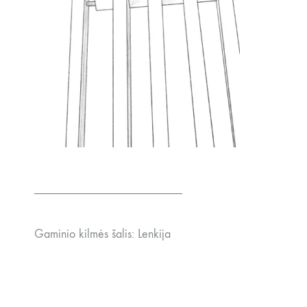
________________________
Gaminio kilmės šalis: Lenkija