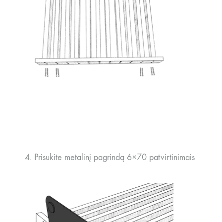
4. Prisukite metalinį pagrindą 6×70 patvirtinimais