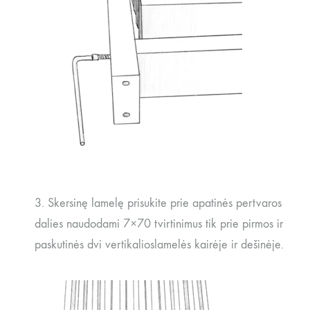
3. Skersinę lamelę prisukite prie apatinės pertvaros
dalies naudodami 7×70 tvirtinimus tik prie pirmos ir
paskutinės dvi vertikalioslamelės kairėje ir dešinėje.