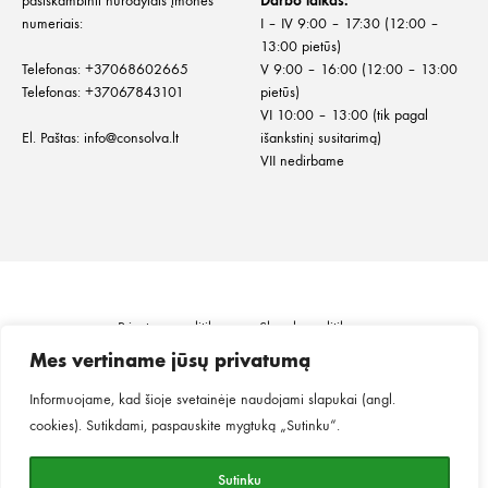
pasiskambinti nurodytais įmonės
Darbo laikas:
numeriais:
I – IV 9:00 – 17:30 (12:00 –
13:00 pietūs)
Telefonas:
+
37068602665
V 9:00 – 16:00 (12:00 – 13:00
Telefonas:
+37067843101
pietūs)
VI 10:00 – 13:00 (tik pagal
El. Paštas:
info@consolva.lt
išankstinį susitarimą)
VII nedirbame
Privatumo politika
Slapukų politika
Informacija klientui
Prekių pristatymas
Mes vertiname jūsų privatumą
Prekių grąžinimas ir keitimas
Pirkimo taisyklės
Informuojame, kad šioje svetainėje naudojami slapukai (angl.
cookies). Sutikdami, paspauskite mygtuką „Sutinku“.
©2026
MINGO.
Visos teisės saugomos.
Sutinku