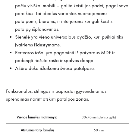
pačiu visiškai mobili – galite keisti jos padėtį pagal savo
poreikius. Tai idealus variantas nuomojamoms
patalpoms, biurams, ir interjerams kur gali keistis
patalpų išplanavimas.
Sienelė yra vieno universalaus dydžio, kuri puikiai tiks
įvairiems išdėstymams.
Pertvaros tašai yra pagaminti iš patvaraus MDF ir
padengti riešuto rašto ir spalvos danga.
Ažūro dėka išlaikoma šviesa patalpose.
Funkcionalus, stilingas ir paprastai įgyvendinamas
sprendimas norint atskirti patalpos zonas.
Vienos lamelės matmenys:
30x70mm (plotis x gylis)
Atstumas tarp lamelių
50 mm