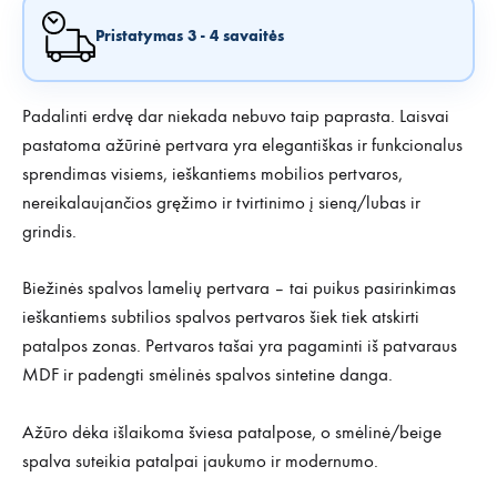
Pristatymas 3 - 4 savaitės
Padalinti erdvę dar niekada nebuvo taip paprasta. Laisvai
pastatoma ažūrinė pertvara yra elegantiškas ir funkcionalus
sprendimas visiems, ieškantiems mobilios pertvaros,
nereikalaujančios gręžimo ir tvirtinimo į sieną/lubas ir
grindis.
Biežinės spalvos lamelių pertvara – tai puikus pasirinkimas
ieškantiems subtilios spalvos pertvaros šiek tiek atskirti
patalpos zonas. Pertvaros tašai yra pagaminti iš patvaraus
MDF ir padengti smėlinės spalvos sintetine danga.
Ažūro dėka išlaikoma šviesa patalpose, o smėlinė/beige
spalva suteikia patalpai jaukumo ir modernumo.