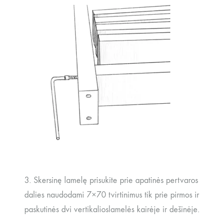
3. Skersinę lamelę prisukite prie apatinės pertvaros
dalies naudodami 7×70 tvirtinimus tik prie pirmos ir
paskutinės dvi vertikalioslamelės kairėje ir dešinėje.