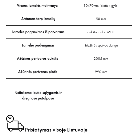
Vienos lamelės matmenys:
30x70mm (plotis x gylis)
Atstumas tarp lamelių
50 mm
Lamelės pagamintos iš patvaraus
aukšto tankio MDF
Lamelių padengimas
biežinės spalvos danga
Ažūrinės pertvaros aukštis
2005 mm
Ažūrinės pertvaros plotis
990 mm
Netinkama lauko sąlygomis ir
drėgnose patalpose
Pristatymas visoje Lietuvoje