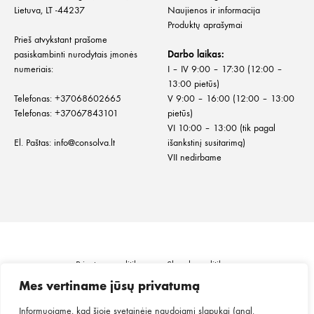
Lietuva, LT -44237
Naujienos ir informacija
Produktų aprašymai
Prieš atvykstant prašome
pasiskambinti nurodytais įmonės
Darbo laikas:
numeriais:
I – IV 9:00 – 17:30 (12:00 –
13:00 pietūs)
Telefonas:
+
37068602665
V 9:00 – 16:00 (12:00 – 13:00
Telefonas:
+37067843101
pietūs)
VI 10:00 – 13:00 (tik pagal
El. Paštas:
info@consolva.lt
išankstinį susitarimą)
VII nedirbame
Privatumo politika
Slapukų politika
Informacija klientui
Prekių pristatymas
Mes vertiname jūsų privatumą
Prekių grąžinimas ir keitimas
Pirkimo taisyklės
Informuojame, kad šioje svetainėje naudojami slapukai (angl.