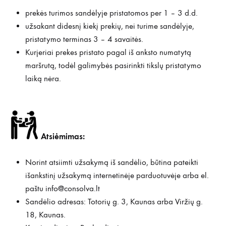
prekės turimos sandėlyje pristatomos per 1 – 3 d.d.
užsakant didesnį kiekį prekių, nei turime sandėlyje,
pristatymo terminas 3 – 4 savaitės.
Kurjeriai prekes pristato pagal iš anksto numatytą
maršrutą, todėl galimybės pasirinkti tikslų pristatymo
laiką nėra.
Atsiėmimas:
Norint atsiimti užsakymą iš sandėlio, būtina pateikti
išankstinį užsakymą internetinėje parduotuvėje arba el.
paštu
info@consolva.lt
Sandėlio adresas: Totorių g. 3, Kaunas arba Viržių g.
18, Kaunas.