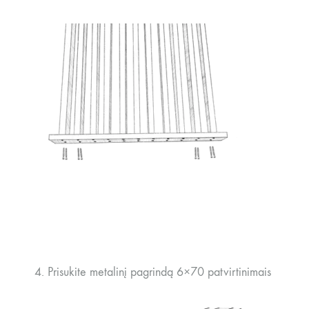
4. Prisukite metalinį pagrindą 6×70 patvirtinimais