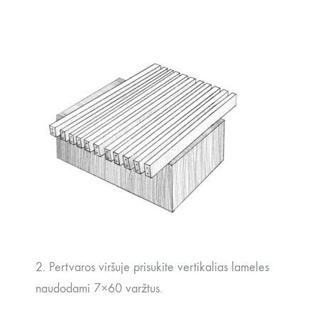
2. Pertvaros viršuje prisukite vertikalias lameles
naudodami 7×60 varžtus.