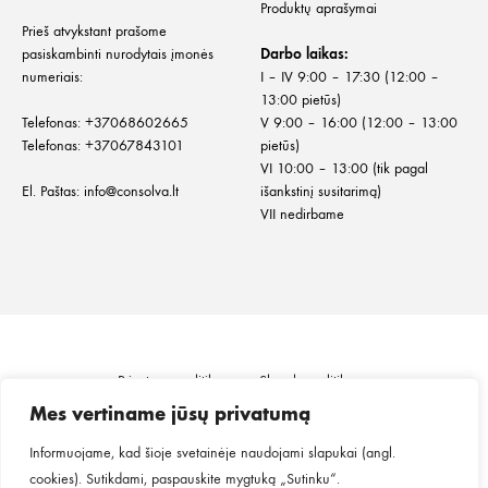
Produktų aprašymai
Prieš atvykstant prašome
pasiskambinti nurodytais įmonės
Darbo laikas:
numeriais:
I – IV 9:00 – 17:30 (12:00 –
13:00 pietūs)
Telefonas:
+
37068602665
V 9:00 – 16:00 (12:00 – 13:00
Telefonas:
+37067843101
pietūs)
VI 10:00 – 13:00 (tik pagal
El. Paštas:
info@consolva.lt
išankstinį susitarimą)
VII nedirbame
Privatumo politika
Slapukų politika
Informacija klientui
Prekių pristatymas
Mes vertiname jūsų privatumą
Prekių grąžinimas ir keitimas
Pirkimo taisyklės
Informuojame, kad šioje svetainėje naudojami slapukai (angl.
cookies). Sutikdami, paspauskite mygtuką „Sutinku“.