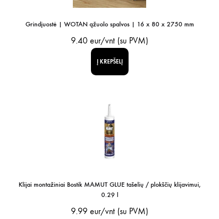
Grindjuostė | WOTAN ąžuolo spalvos | 16 x 80 x 2750 mm
9.40
eur/vnt (su PVM)
Į KREPŠELĮ
Klijai montažiniai Bostik MAMUT GLUE tašelių / plokščių klijavimui,
0.29 l
9.99
eur/vnt (su PVM)