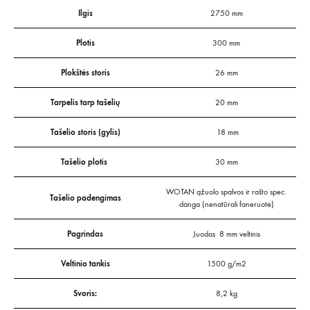
Ilgis
2750 mm
Plotis
300 mm
Plokštės storis
26 mm
Tarpelis tarp tašelių
20 mm
Tašelio storis (gylis)
18 mm
Tašelio plotis
30 mm
WOTAN ąžuolo spalvos ir rašto spec.
Tašelio padengimas
danga (nenatūrali faneruotė)
Pagrindas
Juodas 8 mm veltinis
Veltinio tankis
1500 g/m2
Svoris:
8,2 kg