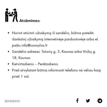
Atsiėmimas:
Norint atsiimti užsakymą iš sandėlio, būtina pateikti
išankstinį užsakymą internetinėje parduotuvėje arba el.
paštu
info@consolva.lt
Sandėlio adresas: Totorių g. 3, Kaunas arba Viržių g.
18, Kaunas.
Ketvirtadienis – Penktadienis.
Prieš atvykstant būtina informuoti telefonu ne vėliau kaip
prieš 1 val.
BENDRINTI