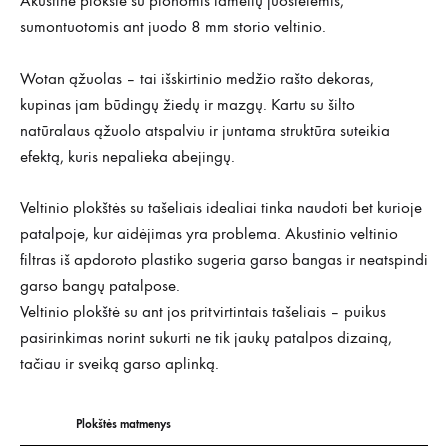
Akustinė plokštė su plonomis lamelių juostelėmis,
sumontuotomis ant juodo 8 mm storio veltinio.
Wotan ąžuolas – tai išskirtinio medžio rašto dekoras,
kupinas jam būdingų žiedų ir mazgų. Kartu su šilto
natūralaus ąžuolo atspalviu ir juntama struktūra suteikia
efektą, kuris nepalieka abejingų.
Veltinio plokštės su tašeliais idealiai tinka naudoti bet kurioje
patalpoje, kur aidėjimas yra problema. Akustinio veltinio
filtras iš apdoroto plastiko sugeria garso bangas ir neatspindi
garso bangų patalpose.
Veltinio plokštė su ant jos pritvirtintais tašeliais – puikus
pasirinkimas norint sukurti ne tik jaukų patalpos dizainą,
tačiau ir sveiką garso aplinką.
Plokštės matmenys