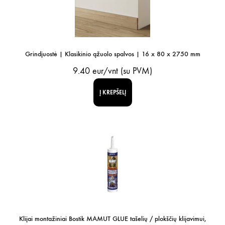
Grindjuostė | Klasikinio ąžuolo spalvos | 16 x 80 x 2750 mm
9.40
eur/vnt (su PVM)
Į KREPŠELĮ
Klijai montažiniai Bostik MAMUT GLUE tašelių / plokščių klijavimui,