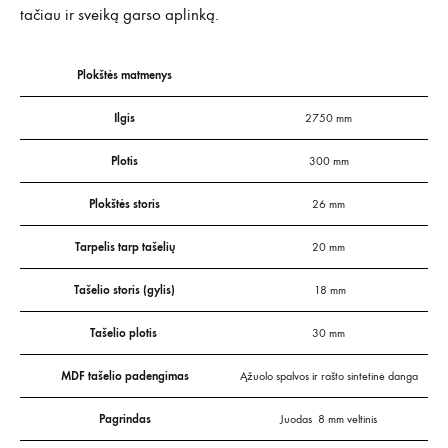
tačiau ir sveiką garso aplinką.
Plokštės matmenys
Ilgis
2750 mm
Plotis
300 mm
Plokštės storis
26 mm
Tarpelis tarp tašelių
20 mm
Tašelio storis (gylis)
18 mm
Tašelio plotis
30 mm
MDF tašelio padengimas
Ąžuolo spalvos ir rašto sintetinė danga
Pagrindas
Juodas 8 mm veltinis