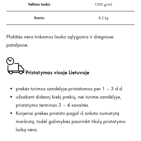
Veltinio tankis
1500 g/m2
Svoris:
8,2 kg
Plokštės nėra tinkamos lauko sąlygomis ir drėgnose
patalpose.
Pristatymas visoje Lietuvoje
prekės turimos sandėlyje pristatomos per 1 – 3 d.d.
užsakant didesnį kiekį prekių, nei turime sandėlyje,
pristatymo terminas 3 – 4 savaitės.
Kurjeriai prekes pristato pagal iš anksto numatytą
maršrutą, todėl galimybės pasirinkti tikslų pristatymo
laiką nėra.