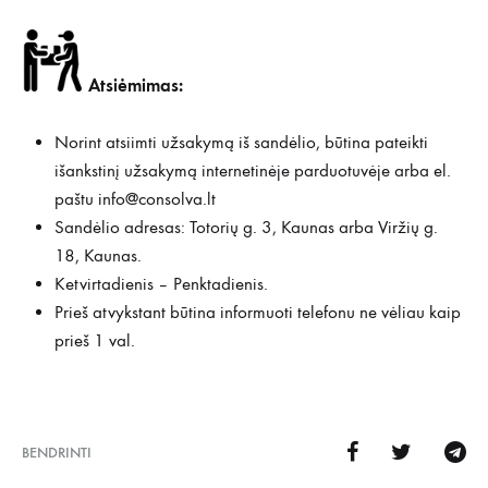
Atsiėmimas:
Norint atsiimti užsakymą iš sandėlio, būtina pateikti
išankstinį užsakymą internetinėje parduotuvėje arba el.
paštu
info@consolva.lt
Sandėlio adresas: Totorių g. 3, Kaunas arba Viržių g.
18, Kaunas.
Ketvirtadienis – Penktadienis.
Prieš atvykstant būtina informuoti telefonu ne vėliau kaip
prieš 1 val.
BENDRINTI