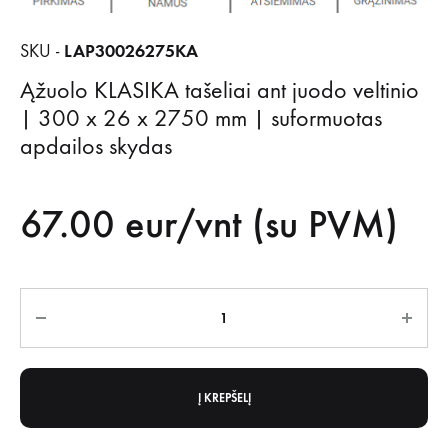
LAP30026275KA
SKU -
Ąžuolo KLASIKA tašeliai ant juodo veltinio
| 300 x 26 x 2750 mm | suformuotas
apdailos skydas
67.00
eur/vnt (su PVM)
Kiekis
Į KREPŠELĮ