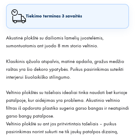
Tiekimo terminas 3 savaitės
Akustinė plokštė su dailiomis lamelių juostelėmis,
sumontuotomis ant juodo 8 mm storio veltinio.
Klasikinis ąžuolo atspalvis, matinė apdaila, gražus medžio
raštas yra šio dekoro ypatybės. Puikus pasirinkimas suteikti
interjerui šiuolaikiško stilingumo.
Veltinio plokštės su tašeliais idealiai tinka naudoti bet kurioje
patalpoje, kur aidėjimas yra problema. Akustinio veltinio
filtras iš apdoroto plastiko sugeria garso bangas ir neatspindi
garso bangų patalpose.
Veltinio plokštė su ant jos pritvirtintais tašeliais – puikus
pasirinkimas norint sukurti ne tik jaukų patalpos dizainą,