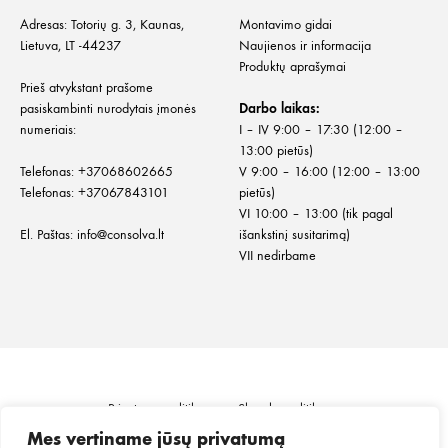
Adresas: Totorių g. 3, Kaunas,
Montavimo gidai
Lietuva, LT -44237
Naujienos ir informacija
Produktų aprašymai
Prieš atvykstant prašome
pasiskambinti nurodytais įmonės
Darbo laikas:
numeriais:
I – IV 9:00 – 17:30 (12:00 –
13:00 pietūs)
Telefonas:
+
37068602665
V 9:00 – 16:00 (12:00 – 13:00
Telefonas:
+37067843101
pietūs)
VI 10:00 – 13:00 (tik pagal
El. Paštas:
info@consolva.lt
išankstinį susitarimą)
VII nedirbame
Privatumo politika
Slapukų politika
Informacija klientui
Prekių pristatymas
Mes vertiname jūsų privatumą