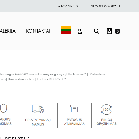
+37067843101
INFO@CONSOLVA.LT
Krepšelis
Paieška
PRISIJUNGTI
ALERIJA
KONTAKTAI
0
 katalogas
MOSO® bambuko masyvo grindys „Elite Premium“ | Vertikalaus
vimo| Karamelinė spalva | kodas – BF-EL321-02