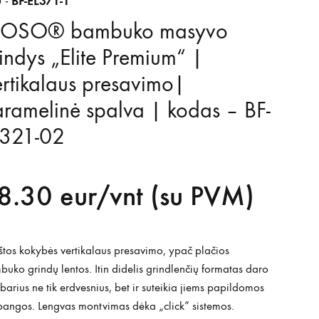
BF-EL371-1
 -
OSO® bambuko masyvo
indys „Elite Premium“ |
rtikalaus presavimo|
ramelinė spalva | kodas – BF-
L321-02
8.30
eur/vnt (su PVM)
tos kokybės vertikalaus presavimo, ypač plačios
uko grindų lentos. Itin didelis grindlenčių formatas daro
arius ne tik erdvesnius, bet ir suteikia jiems papildomos
angos. Lengvas montvimas dėka „click” sistemos.