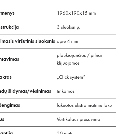
tmenys
1960x190x15 mm
strukcija
3 sluoksnių.
imasis viršutinis sluoksnis
apie 4 mm
plaukiojančios / pilnai
tavimas
klijuojamos
aktas
„Click system”
ndų šildymas/vėsinimas
tinkamos
dengimas
lakuotos ekstra matiniu laku
ius
Vertikalaus presavimo
antija
30 metų