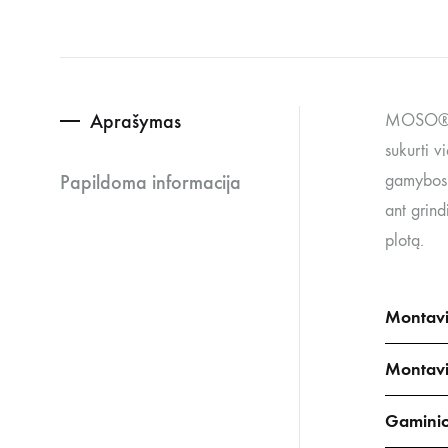
Aprašymas
MOSO® „E
sukurti 
Papildoma informacija
gamybos 
ant grin
plotą.
Montavi
Montavi
Gamini