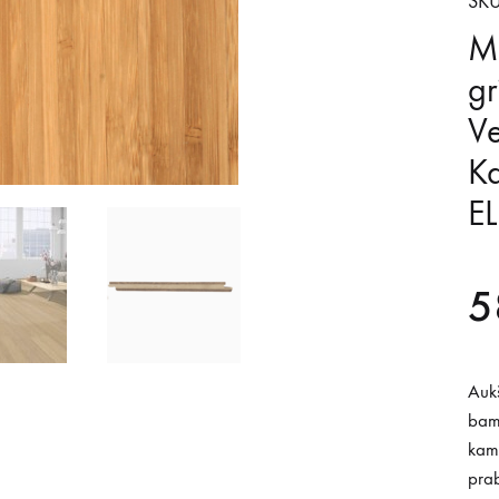
SKU
M
gr
Ve
Ka
E
5
Aukš
bamb
kamb
prab