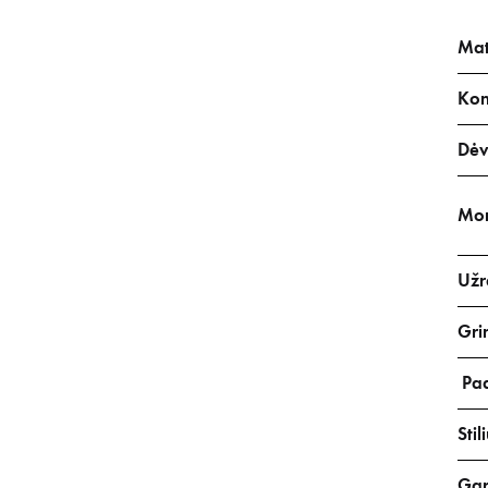
Ma
Kon
Dėv
Mon
Užr
Gri
Pa
Stil
Gar