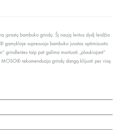
įprastų bambuko grindų. Šį naują lentos dydį leidžia
O® gamykloje supresuoja bambuko juostas optimizuoto
 grindlentes taip pat galima montuoti „plaukiojant“
ymo MOSO® rekomenduoja grindų dangą klijuoti per visą