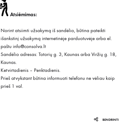
Atsiėmimas:
Norint atsiimti užsakymą iš sandėlio, būtina pateikti
išankstinį užsakymą internetinėje parduotuvėje arba el.
paštu
info@consolva.lt
Sandėlio adresas: Totorių g. 3, Kaunas arba Viržių g. 18,
Kaunas.
Ketvirtadienis – Penktadienis.
Prieš atvykstant būtina informuoti telefonu ne vėliau kaip
prieš 1 val.
BENDRINTI