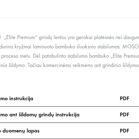
lite Premium“ grindų lentos yra gerokai platesnės nei dauguma 
vidurinis kryžmai laminuoto bambuko sluoksnio stabilumas. MOS
proceso metu. Dėl patobulinto stabilumo bambuko „Elite Premium“
dinio šildymo. Tačiau komercinėms reikmėms ant grindinio šild
mo instrukcija
PDF
mo ant šildomų grindų instrukcija
PDF
o duomenų lapas
PDF