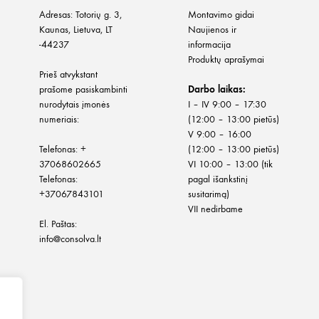
Adresas: Totorių g. 3,
Montavimo gidai
Kaunas, Lietuva, LT
Naujienos ir
-44237
informacija
Produktų aprašymai
Prieš atvykstant
prašome pasiskambinti
Darbo laikas:
nurodytais įmonės
I – IV 9:00 – 17:30
numeriais:
(12:00 – 13:00 pietūs)
V 9:00 – 16:00
Telefonas:
+
(12:00 – 13:00 pietūs)
37068602665
VI 10:00 – 13:00 (tik
Telefonas:
pagal išankstinį
+37067843101
susitarimą)
VII nedirbame
El. Paštas:
info@consolva.lt