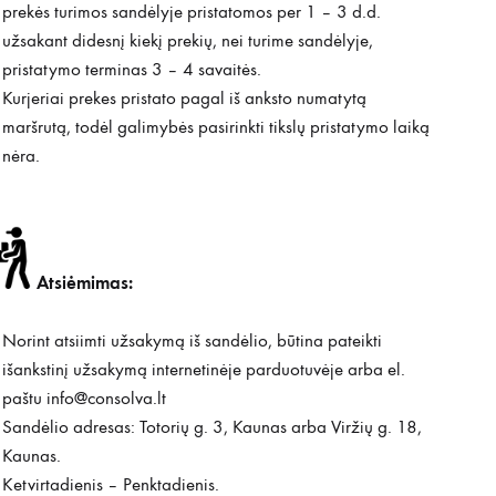
prekės turimos sandėlyje pristatomos per 1 – 3 d.d.
užsakant didesnį kiekį prekių, nei turime sandėlyje,
pristatymo terminas 3 – 4 savaitės.
Kurjeriai prekes pristato pagal iš anksto numatytą
maršrutą, todėl galimybės pasirinkti tikslų pristatymo laiką
nėra.
Atsiėmimas:
Norint atsiimti užsakymą iš sandėlio, būtina pateikti
išankstinį užsakymą internetinėje parduotuvėje arba el.
paštu
info@consolva.lt
Sandėlio adresas: Totorių g. 3, Kaunas arba Viržių g. 18,
Kaunas.
Ketvirtadienis – Penktadienis.