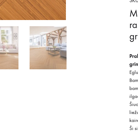
SKU
M
ra
gr
Pra
gri
Eglu
Bamb
bamb
ilga
Šiuo
liež
kair
Ši s