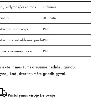
ndų šildymas/vėsinimas
Tinkama
antija
30 metų
avimo instrukcija
PDF
tavimas ant šildomų grindų
PDF
inio duomenų lapas
PDF
isiekite ir mes Jums atsiųsime nedidelį grindų
yzdį, kad įsivertintumėte grindis gyvai.
Pristatymas visoje Lietuvoje