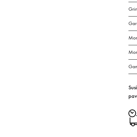
Gri
Gar
Mont
Mon
Gam
Sus
pav