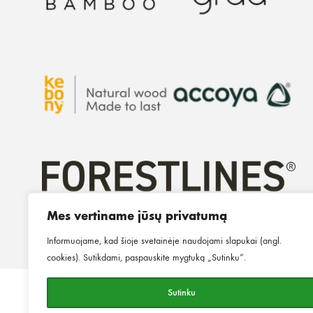
Mes vertiname jūsų privatumą
Informuojame, kad šioje svetainėje naudojami slapukai (angl.
cookies). Sutikdami, paspauskite mygtuką „Sutinku“.
Sutinku
©2026
MINGO.
Visos teisės
Privatumo politika
Slapukų p