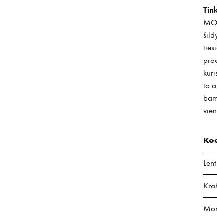
Tin
MOS
šild
ties
prod
kuri
to 
bam
vien
Ko
Len
Kraš
Mon