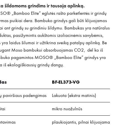
ka šildomoms grindims ir tausoja aplinką.
O® „Bamboo Elite” eglutės rašto parketlentės ir grindų
ymas puikiai dera. Bambuko grindys gali būti klijuojamos
iai ant grindų su grindiniu šildymu. Bambukas yra natūralus
uktas, pasižymintis aukštomis izoliacinėmis savybėmis,
s yra laidus šilumai ir užtikrina sveiką patalpų aplinką. Be
augant Moso bambukui absorbuojamas CO2, dėl ko iš
buko pagamintos MOSO® „Bamboo Elite” grindys yra
a iš ekologiškiausių grindų dangų.
das
BF-EL373-VG
tų paviršiaus padengimas
Lakuota (ekstra matinis)
tai
mikro nuožulnūs
tavimas
plaukiojantis, pilnai klijuojama