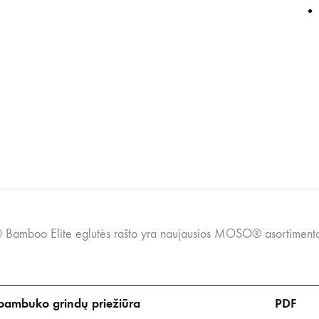
mboo Elite eglutės rašto yra naujausios MOSO® asortimento b
mbuko grindų priežiūra
PDF