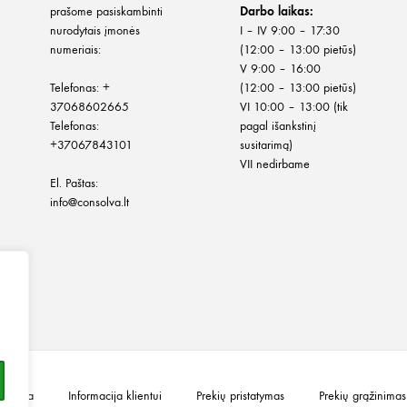
prašome pasiskambinti
Darbo laikas:
nurodytais įmonės
I – IV 9:00 – 17:30
numeriais:
(12:00 – 13:00 pietūs)
V 9:00 – 16:00
Telefonas:
+
(12:00 – 13:00 pietūs)
37068602665
VI 10:00 – 13:00 (tik
Telefonas:
pagal išankstinį
+37067843101
susitarimą)
VII nedirbame
El. Paštas:
info@consolva.lt
olitika
Informacija klientui
Prekių pristatymas
Prekių grąžinimas 