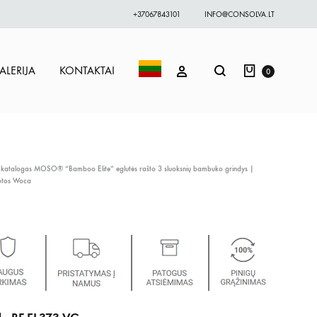
+37067843101
INFO@CONSOLVA.LT
Krepšelis
Paieška
PRISIJUNGTI
ALERIJA
KONTAKTAI
0
 katalogas
MOSO® “Bamboo Elite” eglutės rašto 3 sluoksnių bambuko grindys |
otos Woca