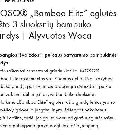
BF-EL373-VG
 -
OSO® „Bamboo Elite” eglutės
što 3 sluoksnių bambuko
indys | Alyvuotos Woca
bangios išvaizdos ir puikaus patvarumo bambukinės
ndys.
tės raštas tai nesenstanti grindų klasika. MOSO®
oo Elite asortimentas yra žinomas dėl aukštos kokybės
uko grindų, pasižyminčių prabangia išvaizda ir puikiu
amžiškumu dėl trijų masyvo bambuko sluoksnių.
laikinės „Bamboo Elite” eglutės rašto grindų lentos yra su
uvėlio / griovelio jungtimi ir yra išdėstytos pakaitomis į
ę ir į dešinę, todėl jas galite montuoti gražiu eglutės raštu.
istema palengvina gražaus eglutės rašto įrengimą.