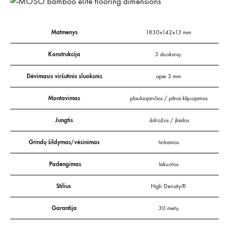
Matmenys
1830x142x13 mm
Konstrukcija
3 sluoksnių.
Dėvimasis viršutinis sluoksnis
apie 3 mm
Montavimas
plaukiojančios / pilnai klijuojamos
Jungtis
išdrožos / įlaidos
Grindų šildymas/vėsinimas
tinkamos
Padengimas
lakuotos
Stilius
High Density®
Garantija
30 metų