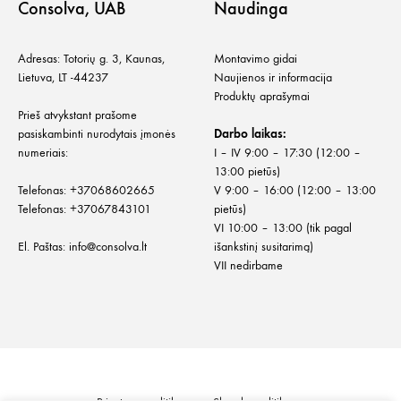
Consolva, UAB
Naudinga
Adresas: Totorių g. 3, Kaunas,
Montavimo gidai
Lietuva, LT -44237
Naujienos ir informacija
Produktų aprašymai
Prieš atvykstant prašome
pasiskambinti nurodytais įmonės
Darbo laikas:
numeriais:
I – IV 9:00 – 17:30 (12:00 –
13:00 pietūs)
Telefonas:
+
37068602665
V 9:00 – 16:00 (12:00 – 13:00
Telefonas:
+37067843101
pietūs)
VI 10:00 – 13:00 (tik pagal
El. Paštas:
info@consolva.lt
išankstinį susitarimą)
VII nedirbame