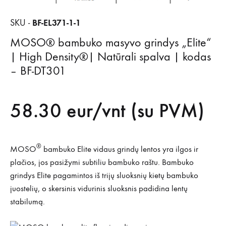
BF-EL371-1-1
SKU -
MOSO® bambuko masyvo grindys „Elite“
| High Density®| Natūrali spalva | kodas
– BF-DT301
58.30
eur/vnt (su PVM)
®
MOSO
bambuko Elite vidaus grindų lentos yra ilgos ir
plačios, jos pasižymi subtiliu bambuko raštu. Bambuko
grindys Elite pagamintos iš trijų sluoksnių kietų bambuko
juostelių, o skersinis vidurinis sluoksnis padidina lentų
stabilumą.