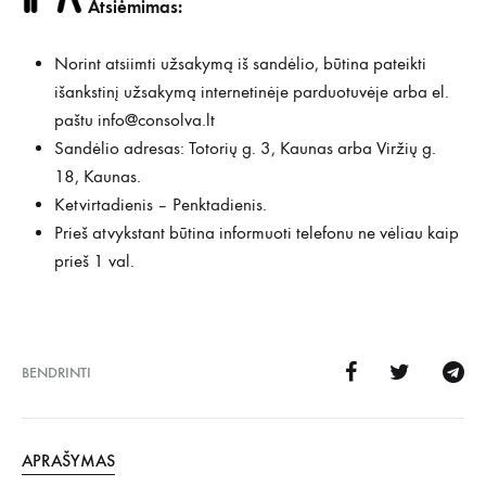
Atsiėmimas:
Norint atsiimti užsakymą iš sandėlio, būtina pateikti
išankstinį užsakymą internetinėje parduotuvėje arba el.
paštu
info@consolva.lt
Sandėlio adresas: Totorių g. 3, Kaunas arba Viržių g.
18, Kaunas.
Ketvirtadienis – Penktadienis.
Prieš atvykstant būtina informuoti telefonu ne vėliau kaip
prieš 1 val.
BENDRINTI
APRAŠYMAS