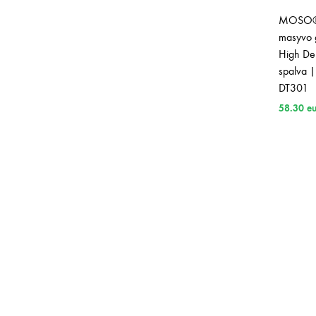
MOSO®
masyvo g
High Den
spalva |
DT301
58.30
eu