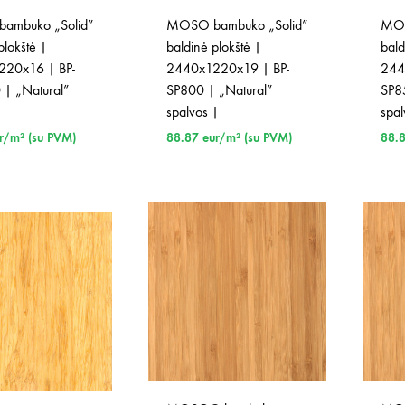
ambuko „Solid”
MOSO bambuko „Solid”
MOS
plokštė |
baldinė plokštė |
bald
20x16 | BP-
2440x1220x19 | BP-
244
| „Natural”
SP800 | „Natural”
SP8
spalvos |
spal
r/m² (su PVM)
88.87
eur/m² (su PVM)
88.