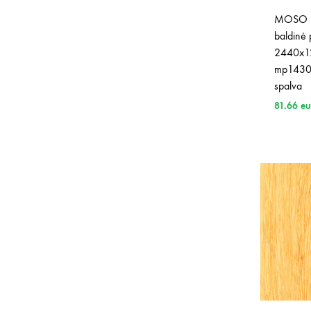
MOSO b
baldinė 
2440x12
mp1430 
spalva
81.66
eu