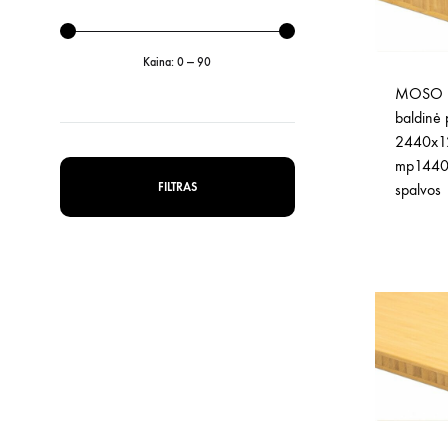
Kaina:
0
—
90
MOSO b
Min
Maks
baldinė 
2440x1
kaina
kaina
mp1440 
FILTRAS
spalvos 