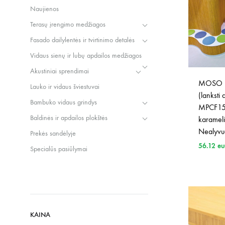
Naujienos
Terasų įrengimo medžiagos
Fasado dailylentės ir tvirtinimo detalės
Vidaus sienų ir lubų apdailos medžiagos
Akustiniai sprendimai
MOSO b
Lauko ir vidaus šviestuvai
(lanksti
Bambuko vidaus grindys
MPCF15
Baldinės ir apdailos plokštės
karameli
Nealyvu
Prekės sandėlyje
56.12
eu
Specialūs pasiūlymai
KAINA