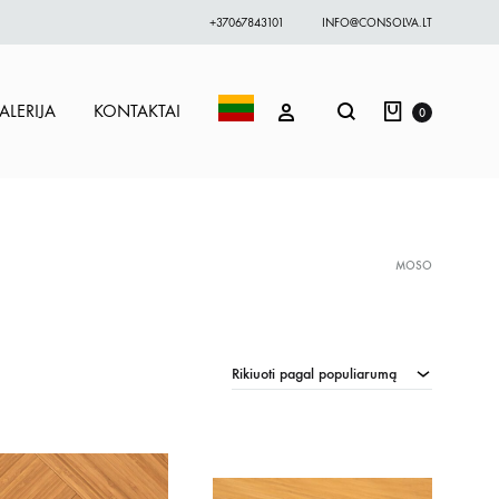
+37067843101
INFO@CONSOLVA.LT
Krepšelis
Paieška
PRISIJUNGTI
ALERIJA
KONTAKTAI
0
MOSO
Rikiuoti pagal populiarumą