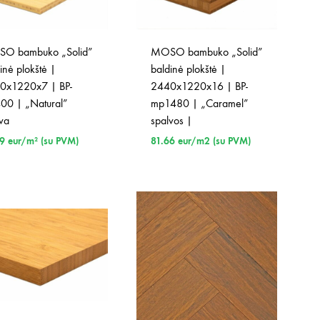
O bambuko „Solid”
MOSO bambuko „Solid”
inė plokštė |
baldinė plokštė |
0x1220x7 | BP-
2440x1220x16 | BP-
00 | „Natural”
mp1480 | „Caramel”
lva
spalvos |
89
eur/m² (su PVM)
81.66
eur/m2 (su PVM)