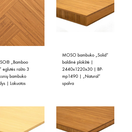
MOSO bambuko „Solid”
SO® „Bamboo
baldinė plokštė |
e” eglutės rašto 3
2440x1220x30 | BP-
oksnių bambuko
mp1490 | „Natural”
dys | Lakuotos
spalva