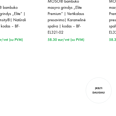
MOSO® bambuko
MO
 bambuko
masyvo grindys „Elite
masy
rindys „Elite“ |
Premium“ | Vertikalaus
Prem
sity®| Natūrali
presavimo| Karamelinė
pre
 kodas – BF-
spalva | kodas – BF-
spal
EL321-02
EL3
r/vnt (su PVM)
58.30
eur/vnt (su PVM)
58.
ĮKELTI
DAUGIAU