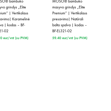
SO® bambuko
MOSO® bambuko
vo grindys „Elite
masyvo grindys „Elite
ium“ | Vertikalaus
Premium“ | Vertikalaus
savimo| Karamelinė
presavimo| Natūrali
va | kodas – BF-
balta spalva | kodas –
21-02
BF-EL321-02
30
eur/vnt (su PVM)
59.40
eur/vnt (su PVM)