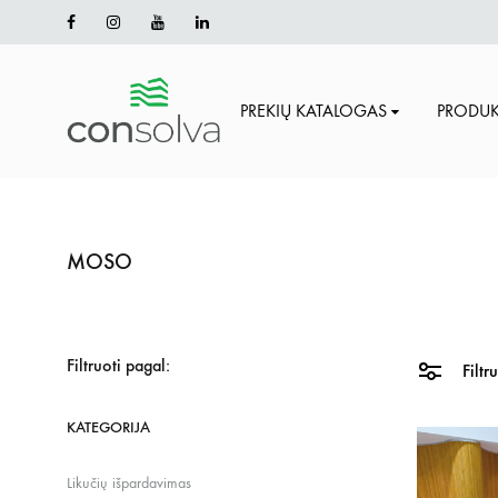
Facebook
Instagram
Youtube
Linkedin
PREKIŲ KATALOGAS
PRODUK
Consolva.lt
Terasinės
lentos
|
fasado
MOSO
dailylentės
|
bruseliai
Filtruoti pagal:
Filtr
vidaus
sienų/lubų
KATEGORIJA
apdailai
Likučių išpardavimas