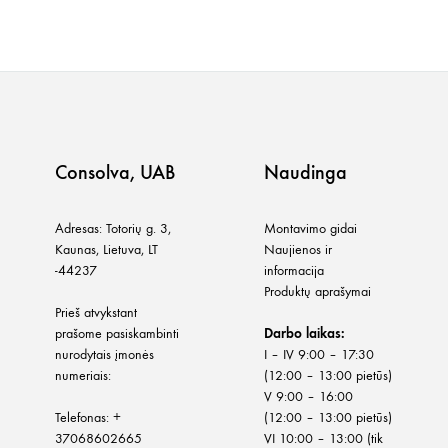
Consolva, UAB
Naudinga
Adresas: Totorių g. 3,
Montavimo gidai
Kaunas, Lietuva, LT
Naujienos ir
-44237
informacija
Produktų aprašymai
Prieš atvykstant
prašome pasiskambinti
Darbo laikas:
nurodytais įmonės
I – IV 9:00 – 17:30
numeriais:
(12:00 – 13:00 pietūs)
V 9:00 – 16:00
Telefonas:
+
(12:00 – 13:00 pietūs)
37068602665
VI 10:00 – 13:00 (tik