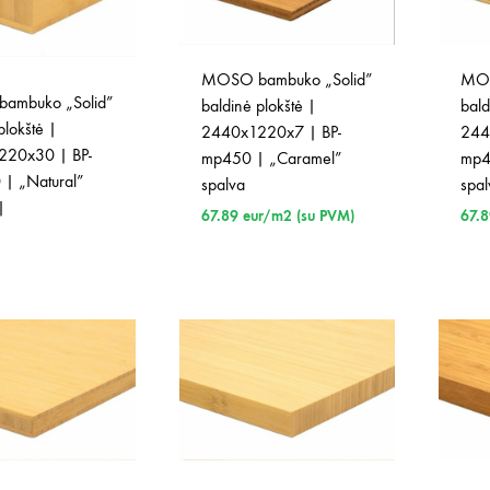
MOSO bambuko „Solid”
MOS
ambuko „Solid”
baldinė plokštė |
bald
plokštė |
2440x1220x7 | BP-
244
220x30 | BP-
mp450 | „Caramel”
mp4
| „Natural”
spalva
spa
|
67.89
eur/m2 (su PVM)
67.