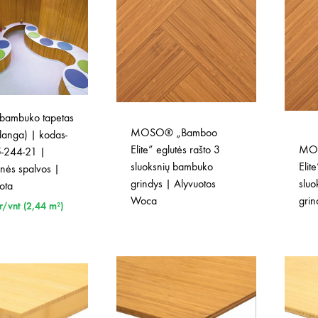
ambuko tapetas
MOSO® „Bamboo
 danga) | kodas-
Elite” eglutės rašto 3
MO
-244-21 |
sluoksnių bambuko
Elit
nės spalvos |
grindys | Alyvuotos
slu
ota
Woca
grin
r/vnt (2,44 m²)