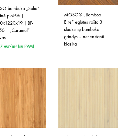
O bambuko „Solid”
MOSO® „Bamboo
inė plokštė |
Elite” eglutės rašto 3
0x1220x19 | BP-
sluoksnių bambuko
50 | „Caramel”
grindys – nesenstanti
vos
klasika
87
eur/m² (su PVM)