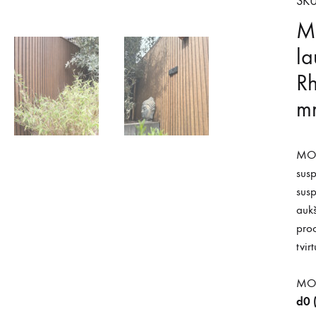
SKU
M
la
R
m
MOS
susp
sus
aukš
proc
tvir
MOS
d0 