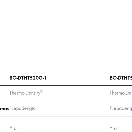
BO-DTHT520G-1
BO-DTHT
®
Thermo-Density
Thermo-Den
imas
Nepadengta
Nepadeng
s
Yra
Yra