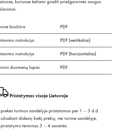
atuose, kuriuose keliami griežti priešgaisrinės saugos
alavimai.
ninė brošiūra
PDF
avimo instrukcija
PDF (vertikaliai)
avimo instrukcija
PDF (horizontaliai)
inio duomenų lapas
PDF
Pristatymas visoje Lietuvoje
prekės turimos sandėlyje pristatomos per 1 – 3 d.d.
užsakant didesnį kiekį prekių, nei turime sandėlyje,
pristatymo terminas 3 – 4 savaitės.