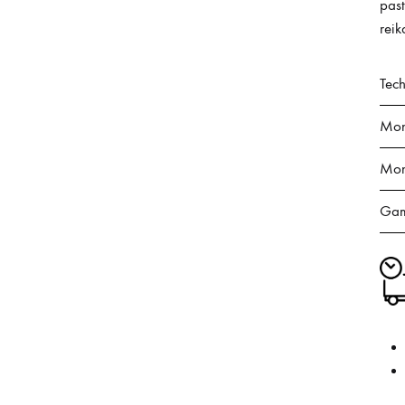
past
reik
Tech
Mont
Mont
Gam