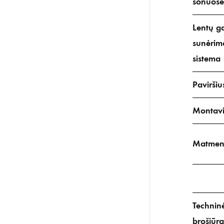
šonuose
Lentų g
sunėrim
sistema
Paviršiu
Montav
Matmen
Technin
brošiūra