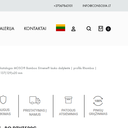
+37067843101
INFO@CONSOLVA.LT
Krepšelis
Paieška
PRISIJUNGTI
ALERIJA
KONTAKTAI
0
 katalogas
MOSO® Bamboo X-treme® lauko dailylentė | profilis Rhombus |
137(129)x20 mm