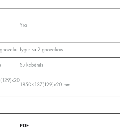
Yra
grioveliu
Lygus su 2 grioveliais
s
Su kabėmis
(129)x20
1850×137(129)x20 mm
PDF