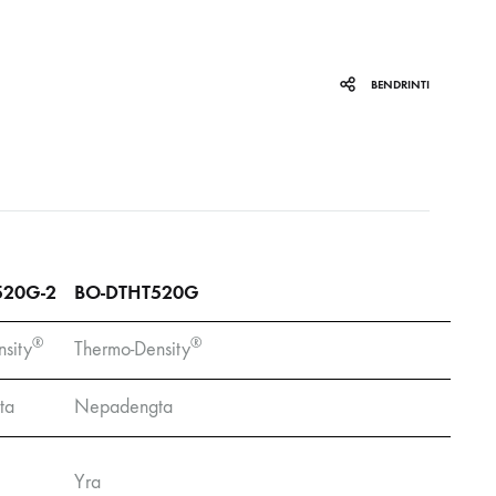
BENDRINTI
520G-2
BO-DTHT520G
®
®
sity
Thermo-Density
ta
Nepadengta
Yra