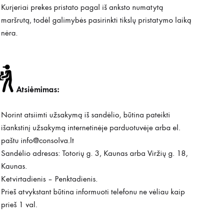
Kurjeriai prekes pristato pagal iš anksto numatytą
maršrutą, todėl galimybės pasirinkti tikslų pristatymo laiką
nėra.
Atsiėmimas:
Norint atsiimti užsakymą iš sandėlio, būtina pateikti
išankstinį užsakymą internetinėje parduotuvėje arba el.
paštu
info@consolva.lt
Sandėlio adresas: Totorių g. 3, Kaunas arba Viržių g. 18,
Kaunas.
Ketvirtadienis – Penktadienis.
Prieš atvykstant būtina informuoti telefonu ne vėliau kaip
prieš 1 val.