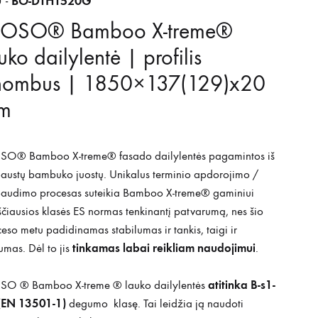
BO-DTHT520G
 -
OSO® Bamboo X-treme®
uko dailylentė | profilis
hombus | 1850×137(129)x20
m
O® Bamboo X-treme® fasado dailylentės pagamintos iš
austų bambuko juostų. Unikalus terminio apdorojimo /
paudimo procesas suteikia Bamboo X-treme® gaminiui
čiausios klasės ES normas tenkinantį patvarumą, nes šio
eso metu padidinamas stabilumas ir tankis, taigi ir
tinkamas labai reikliam naudojimui
tumas. Dėl to jis
.
atitinka B-s1-
O ® Bamboo X-treme ® lauko dailylentės
(EN 13501-1)
degumo klasę. Tai leidžia ją naudoti