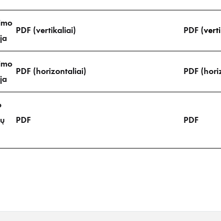
imo
PDF (vertikaliai)
PDF (
verti
ja
imo
PDF (horizontaliai)
PDF (horiz
ja
o
ų
PDF
PDF