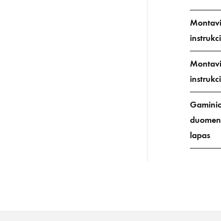
Montav
instrukci
Montav
instrukci
Gamini
duomen
lapas