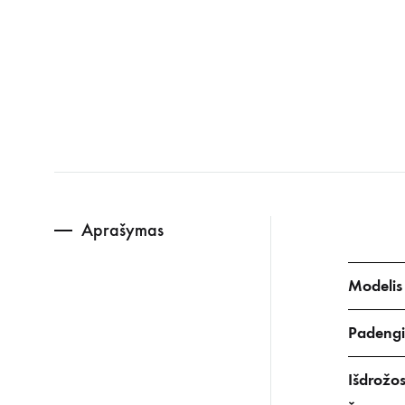
Aprašymas
Modelis
Padeng
Išdrožo