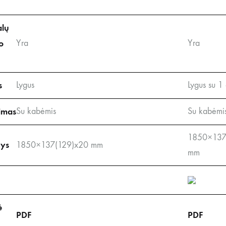
alų
o
Yra
Yra
s
Lygus
Lygus su 1 
imas
Su kabėmis
Su kabėmi
1850×137
ys
1850×137(129)x20 mm
mm
ė
PDF
PDF