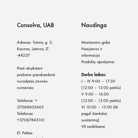
Consolva, UAB
Naudinga
Adresas: Totorių g. 3,
Montavimo gidai
Kaunas, Lietuva, LT
Naujienos ir
-44237
informacija
Produktų aprašymai
Prieš atvykstant
prašome pasiskambinti
Darbo laikas:
nurodytais įmonės
I – IV 9:00 – 17:30
numeriais:
(12:00 – 13:00 pietūs)
V 9:00 – 16:00
Telefonas:
+
(12:00 – 13:00 pietūs)
37068602665
VI 10:00 – 13:00 (tik
Telefonas:
pagal išankstinį
+37067843101
susitarimą)
VII nedirbame
El. Paštas: