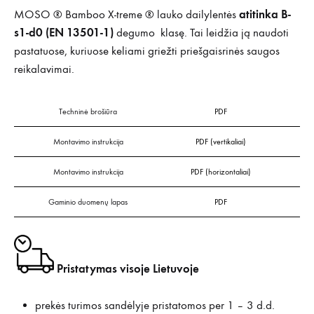
atitinka B-
MOSO ® Bamboo X-treme ® lauko dailylentės
s1-d0 (EN 13501-1)
degumo klasę. Tai leidžia ją naudoti
pastatuose, kuriuose keliami griežti priešgaisrinės saugos
reikalavimai.
Techninė brošiūra
PDF
Montavimo instrukcija
PDF (vertikaliai)
Montavimo instrukcija
PDF (horizontaliai)
Gaminio duomenų lapas
PDF
Pristatymas visoje Lietuvoje
prekės turimos sandėlyje pristatomos per 1 – 3 d.d.