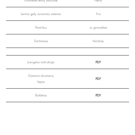
Grioveliai lentų šonuose
Nėra
Lentos galų sunėrimo sistema
Yra
Paviršius
su grioveliais
Tvirtinimas
Varžtais
Įrengimo instrukcija
PDF
Gaminio duomenų
PDF
lapas
Bukletas
PDF