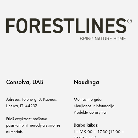
Consolva, UAB
Naudinga
Adresas: Totorių g. 3, Kaunas,
Montavimo gidai
Lietuva, LT -44237
Naujienos ir informacija
Produktų aprašymai
Prieš atvykstant prašome
pasiskambinti nurodytais įmonės
Darbo laikas:
numeriais:
I – IV 9:00 – 17:30 (12:00 –