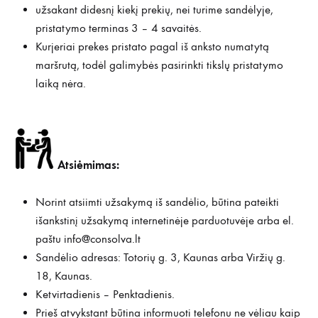
užsakant didesnį kiekį prekių, nei turime sandėlyje,
pristatymo terminas 3 – 4 savaitės.
Kurjeriai prekes pristato pagal iš anksto numatytą
maršrutą, todėl galimybės pasirinkti tikslų pristatymo
laiką nėra.
Atsiėmimas:
Norint atsiimti užsakymą iš sandėlio, būtina pateikti
išankstinį užsakymą internetinėje parduotuvėje arba el.
paštu
info@consolva.lt
Sandėlio adresas: Totorių g. 3, Kaunas arba Viržių g.
18, Kaunas.
Ketvirtadienis – Penktadienis.
Prieš atvykstant būtina informuoti telefonu ne vėliau kaip