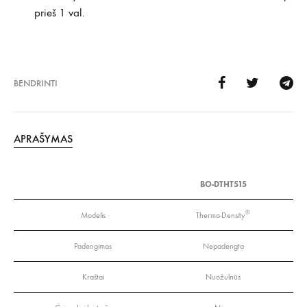
prieš 1 val.
BENDRINTI
APRAŠYMAS
BO-DTHT515
®
Modelis
Thermo-Density
Padengimas
Nepadengta
Kraštai
Nuožulnūs