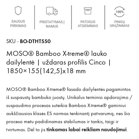
BO-DTHT550
SKU -
MOSO® Bamboo X-treme® lauko
dailylentė | uždaras profilis Cinco |
1850×155(142,5)x18 mm
MOSO® Bamboo X-treme® fasado dailylentės pagamintos
iš suspaustų bambuko juostų. Unikalus terminio apdorojimo /
suspaudimo procesas suteikia Bamboo X-treme® gaminiui
aukščiausios klasės ES normas tenkinantį patvarumą, nes šio
proceso metu padidinamas stabilumas ir tankis, taigi ir
tinkamas labai reikliam naudojimui
tvirtumas. Dėl to jis
.