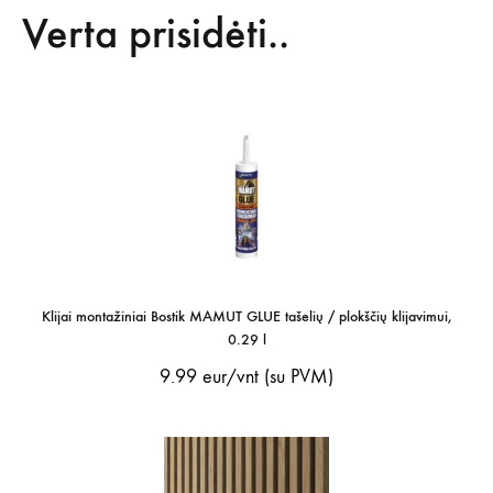
Verta prisidėti..
Klijai montažiniai Bostik MAMUT GLUE tašelių / plokščių klijavimui,
0.29 l
9.99
eur/vnt (su PVM)