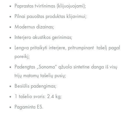
Paprastas tvirtinimas (klijuojuojami);
Pilnai pauoštas produktas klijavimui;
Modernus dizainas;
Interjero akustikos gerinimas;
Lengva pritaikyti interjere, pritrumpinant tašelį pagal
poreikį;
Padengtas „Sonoma” ąžuolo sintetine danga iš visų
trijų matomų tašelių pusių;
Besiūlis padengimas;
1 tašelio svoris: 2.4 kg;
Pagaminta ES.