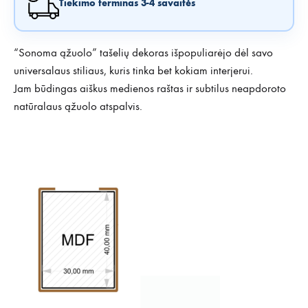
Tiekimo terminas 3-4 savaitės
“Sonoma ąžuolo” tašelių dekoras išpopuliarėjo dėl savo
universalaus stiliaus, kuris tinka bet kokiam interjerui.
Jam būdingas aiškus medienos raštas ir subtilus neapdoroto
natūralaus ąžuolo atspalvis.