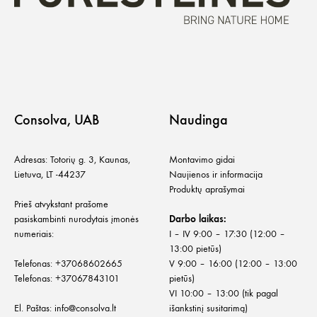
Consolva, UAB
Naudinga
Adresas: Totorių g. 3, Kaunas,
Montavimo gidai
Lietuva, LT -44237
Naujienos ir informacija
Produktų aprašymai
Prieš atvykstant prašome
pasiskambinti nurodytais įmonės
Darbo laikas:
numeriais:
I – IV 9:00 – 17:30 (12:00 –
13:00 pietūs)
Telefonas:
+
37068602665
V 9:00 – 16:00 (12:00 – 13:00
Telefonas:
+37067843101
pietūs)
VI 10:00 – 13:00 (tik pagal
El. Paštas:
info@consolva.lt
išankstinį susitarimą)