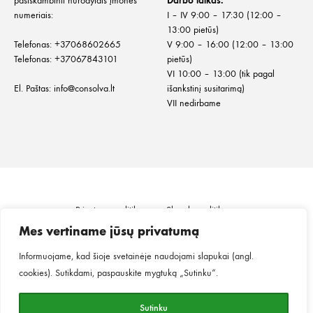
pasiskambinti nurodytais įmonės
Darbo laikas:
numeriais:
I – IV 9:00 – 17:30 (12:00 –
13:00 pietūs)
Telefonas:
+
37068602665
V 9:00 – 16:00 (12:00 – 13:00
Telefonas:
+37067843101
pietūs)
VI 10:00 – 13:00 (tik pagal
El. Paštas:
info@consolva.lt
išankstinį susitarimą)
VII nedirbame
Privatumo politika
Slapukų politika
Informacija klientui
Prekių pristatymas
Mes vertiname jūsų privatumą
Prekių grąžinimas ir keitimas
Pirkimo taisyklės
Informuojame, kad šioje svetainėje naudojami slapukai (angl.
cookies). Sutikdami, paspauskite mygtuką „Sutinku“.
©2026
MINGO.
Visos teisės saugomos.
Sutinku