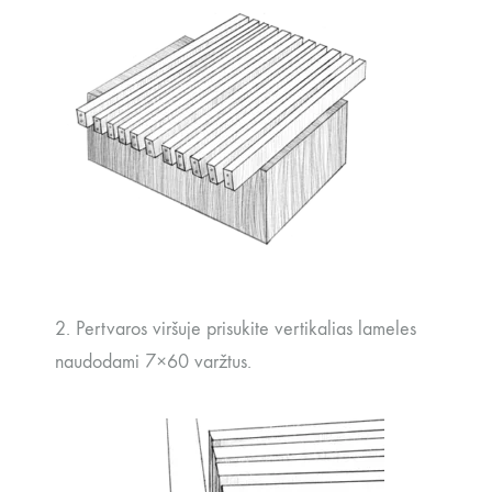
2. Pertvaros viršuje prisukite vertikalias lameles
naudodami 7×60 varžtus.