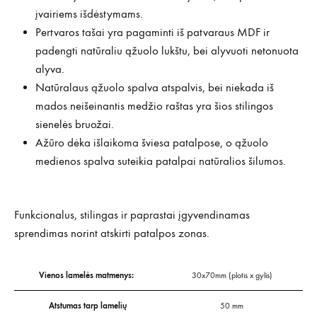
įvairiems išdėstymams.
Pertvaros tašai yra pagaminti iš patvaraus MDF ir
padengti natūraliu ąžuolo lukštu, bei alyvuoti netonuota
alyva.
Natūralaus ąžuolo spalva atspalvis, bei niekada iš
mados neišeinantis medžio raštas yra šios stilingos
sienelės bruožai.
Ažūro dėka išlaikoma šviesa patalpose, o ąžuolo
medienos spalva suteikia patalpai natūralios šilumos.
Funkcionalus, stilingas ir paprastai įgyvendinamas
sprendimas norint atskirti patalpos zonas.
Vienos lamelės matmenys:
30x70mm (plotis x gylis)
Atstumas tarp lamelių
50 mm