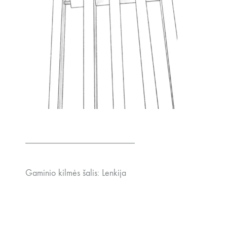
________________________
Gaminio kilmės šalis: Lenkija