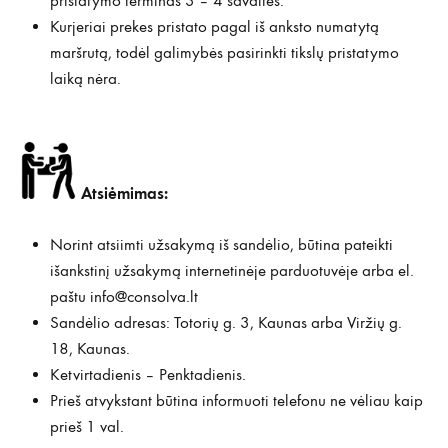
pristatymo terminas 3 – 4 savaitės.
Kurjeriai prekes pristato pagal iš anksto numatytą
maršrutą, todėl galimybės pasirinkti tikslų pristatymo
laiką nėra.
Atsiėmimas:
Norint atsiimti užsakymą iš sandėlio, būtina pateikti
išankstinį užsakymą internetinėje parduotuvėje arba el.
paštu
info@consolva.lt
Sandėlio adresas: Totorių g. 3, Kaunas arba Viržių g.
18, Kaunas.
Ketvirtadienis – Penktadienis.
Prieš atvykstant būtina informuoti telefonu ne vėliau kaip
prieš 1 val.