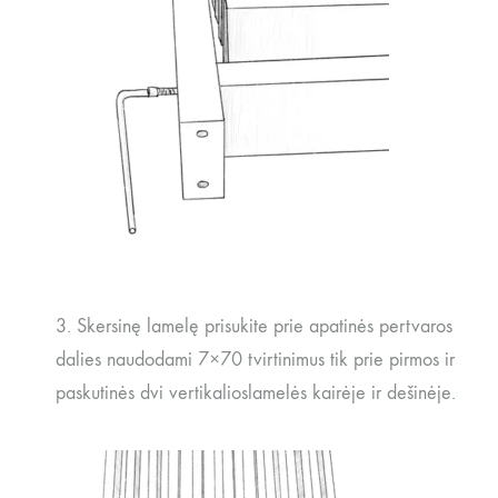
3. Skersinę lamelę prisukite prie apatinės pertvaros
dalies naudodami 7×70 tvirtinimus tik prie pirmos ir
paskutinės dvi vertikalioslamelės kairėje ir dešinėje.