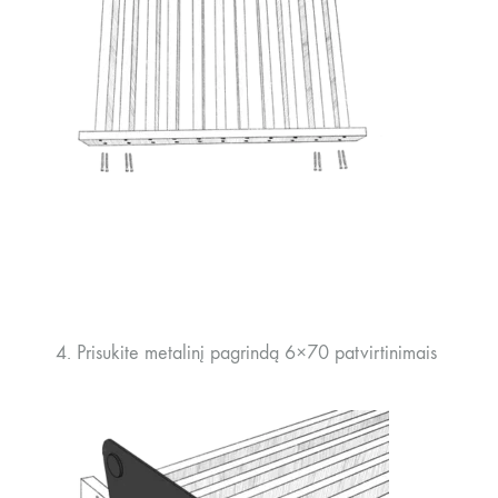
4. Prisukite metalinį pagrindą 6×70 patvirtinimais