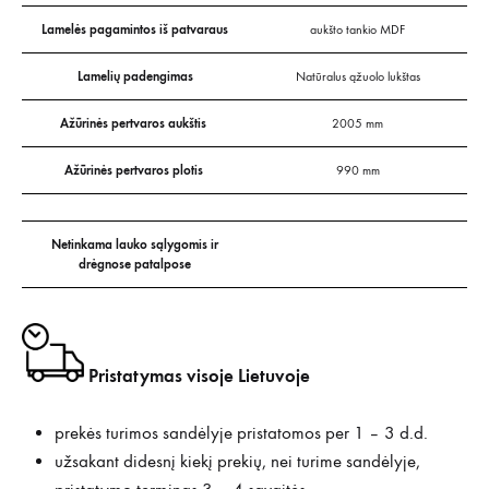
Lamelės pagamintos iš patvaraus
aukšto tankio MDF
Lamelių padengimas
Natūralus ąžuolo lukštas
Ažūrinės pertvaros aukštis
2005 mm
Ažūrinės pertvaros plotis
990 mm
Netinkama lauko sąlygomis ir
drėgnose patalpose
Pristatymas visoje Lietuvoje
prekės turimos sandėlyje pristatomos per 1 – 3 d.d.
užsakant didesnį kiekį prekių, nei turime sandėlyje,