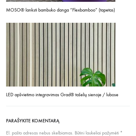
MOSO® lanksti bambuko danga “Flexbamboo” (tapetas)
LED apšvietimo integravimas Grad® tašelių sienoje / lubose
PARAŠYKITE KOMENTARĄ
El. pašto adresas nebus skelbiamas.
Būtini laukeliai pažymėti
*