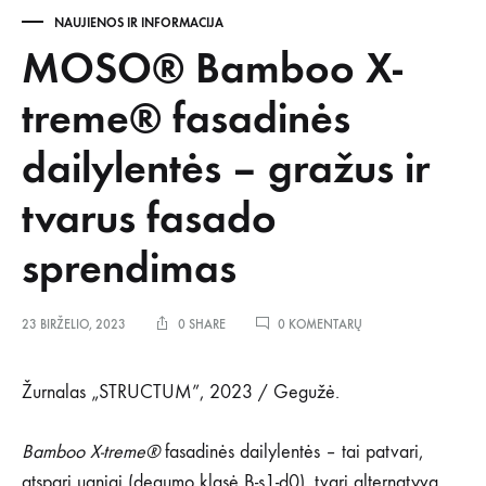
NAUJIENOS IR INFORMACIJA
MOSO® Bamboo X-
treme® fasadinės
dailylentės – gražus ir
tvarus fasado
sprendimas
ĮRAŠE
23 BIRŽELIO, 2023
0 SHARE
0 KOMENTARŲ
MOSO®
BAMBOO
X-
Žurnalas „STRUCTUM”, 2023 / Gegužė.
TREME®
FASADINĖS
DAILYLENTĖS
Bamboo X-treme®
fasadinės dailylentės – tai patvari,
–
atspari ugniai (degumo klasė B-s1-d0), tvari alternatyva
GRAŽUS