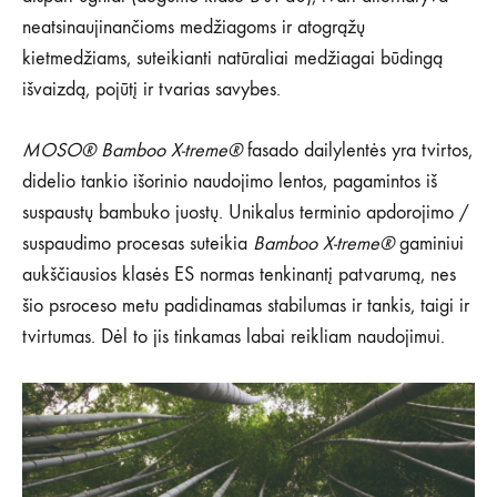
IR
neatsinaujinančioms medžiagoms ir atogrąžų
TVARUS
FASADO
kietmedžiams, suteikianti natūraliai medžiagai būdingą
SPRENDIMAS
išvaizdą, pojūtį ir tvarias savybes.
MOSO® Bamboo X-treme®
fasado dailylentės yra tvirtos,
didelio tankio išorinio naudojimo lentos, pagamintos iš
suspaustų bambuko juostų. Unikalus terminio apdorojimo /
suspaudimo procesas suteikia
Bamboo X-treme®
gaminiui
aukščiausios klasės ES normas tenkinantį patvarumą, nes
šio psroceso metu padidinamas stabilumas ir tankis, taigi ir
tvirtumas. Dėl to jis tinkamas labai reikliam naudojimui.