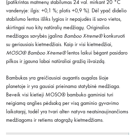
(patikrintas matmenų stabilumas 24 val. mirkant 20 °C
vandenyje: ilgis: +0,1 %; plotis +0,9 %). Dėl ypač didelio
stabilumo lentos išliks lygios ir nepajudės iš savo vietos,
skirtingai nuo kitų natūralių medžiagų. Originalios
medžiagos savybės įgalina
Bamboo X-treme®
konkuruoti
su geriausiais kietmedžiais. Kaip ir visi kietmedžiai,
MOSO® Bamboo X-treme®
lentos laikui bėgant pasidaro
pilkos ir įgauna labai natūraliai gražią išvaizdą.
Bambukas yra greičiausiai augantis augalas šioje
planetoje ir yra gausiai prieinama statybinė medžiaga.
Beveik visi kietieji MOSO® bambuko gaminiai turi
neigiamą anglies pėdsaką per visą gaminio gyvavimo
laikotarpį, todėl yra tvari alter- natyva neatsinaujinančioms
medžiagoms ir retiems atogrąžų kietmedžiams.