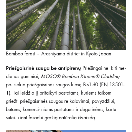
Bamboo forest – Arashiyama district in Kyoto Japan
Priešgaisrinė sauga be antipirenų
Priešingai nei kiti me-
dienos gaminiai,
MOSO® Bamboo X-treme® Cladding
pa- siekia priešgaisrinės saugos klasę B-s1-d0 (EN 13501-
1). Tai leidžia jį pritaikyti pastatams, kuriems taikomi
griežti priešgaisrinės saugos reikalavimai, pavyzdžiui,
butams, komerci- niams pastatams ir degalinėms, kartu
sutei- kiant fasadui gražią natūralią išvaizdą.