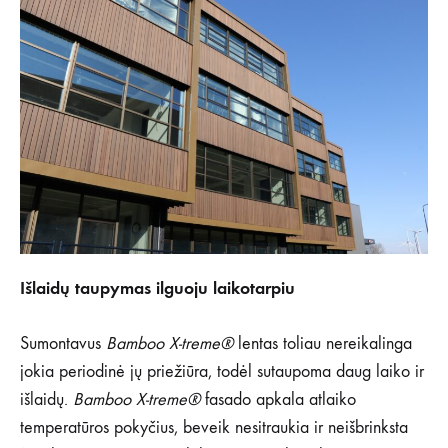
Išlaidų taupymas ilguoju laikotarpiu
Sumontavus
Bamboo X-treme®
lentas toliau nereikalinga
jokia periodinė jų priežiūra, todėl sutaupoma daug laiko ir
išlaidų.
Bamboo X-treme®
fasado apkala atlaiko
temperatūros pokyčius, beveik nesitraukia ir neišbrinksta