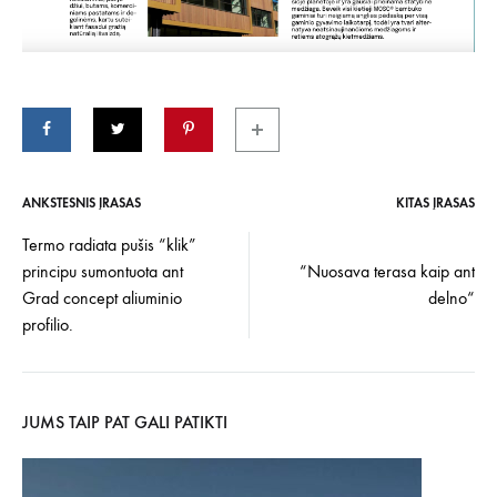
ANKSTESNIS ĮRAŠAS
KITAS ĮRAŠAS
Įrašo
Termo radiata pušis “klik”
principu sumontuota ant
“Nuosava terasa kaip ant
navigacija
Grad concept aliuminio
delno“
profilio.
JUMS TAIP PAT GALI PATIKTI